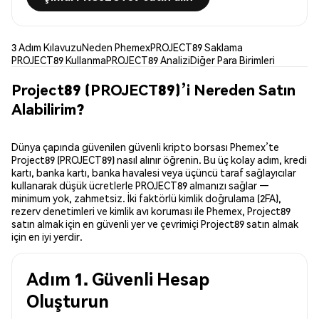
3 Adım Kılavuzu
Neden Phemex
PROJECT89 Saklama
PROJECT89 Kullanma
PROJECT89 Analizi
Diğer Para Birimleri
Project89 (PROJECT89)’i Nereden Satın
Alabilirim?
Dünya çapında güvenilen güvenli kripto borsası Phemex’te
Project89 (PROJECT89) nasıl alınır öğrenin. Bu üç kolay adım, kredi
kartı, banka kartı, banka havalesi veya üçüncü taraf sağlayıcılar
kullanarak düşük ücretlerle PROJECT89 almanızı sağlar —
minimum yok, zahmetsiz. İki faktörlü kimlik doğrulama (2FA),
rezerv denetimleri ve kimlik avı koruması ile Phemex, Project89
satın almak için en güvenli yer ve çevrimiçi Project89 satın almak
için en iyi yerdir.
Adım 1. Güvenli Hesap
Oluşturun