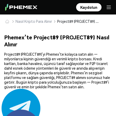
Kaydolun
Nasıl Kripto Para Alınır
Project89 (PROJECT89) Güvenle Satın Alın ve Saklayın
Phemex’te Project89 (PROJECT89) Nasıl
Alınır
Project89 (PROJECT89)’yi Phemex’te kolayca satın alın —
milyonlarca kişinin güvendiği en verimli kripto borsası. Kredi
kartları, banka havalesi, üçüncü taraf sağlayıcılar ve P2P ticaret
dahil esnek ödeme yöntemleri ile güvenli ve anında alışverişin
keyfini çıkarın, dünya çapında erişilebilir. Phemex’in sezgisel
platformu ve sağlam güvenliği, PROJECT89 alımını sorunsuz hale
getirir. Bugün kripto para yolculuğunuza başlayın — Project89’i
güvenli ve emin bir şekilde Phemex’ten satın alın.