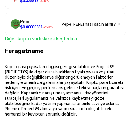
$0.326818
-0.30%
Pepe
Pepe (PEPE) nasıl satın alınır?
$0.00000281
-2.70%
Diğer kripto varlıklarını keşfedin >
Feragatname
Kripto para piyasaları doğası gereği volatildir ve Project89
(PROJECT89) ile diğer dijital varlıkların fiyatı piyasa koşulları,
düzenleyici değişiklikler ve diğer öngörülemeyen faktörler
nedeniyle önemli dalgalanmalar yaşayabilir. Kripto para ticareti
risk içerir ve geçmiş performans gelecekteki sonuçların garantisi
değildir. Kapsamlı bir araştırma yapmanızı, risk yönetimi
stratejileri uygulamanızı ve yalnızca kaybetmeyi göze
alabileceğiniz kadar yatırım yapmanızı önemle tavsiye ederiz.
Phemex, Project89 alım veya satımı sırasında oluşabilecek
herhangi bir kayıptan sorumlu değildir.