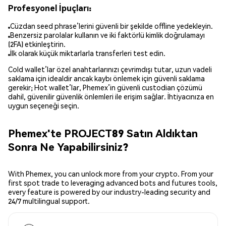
Profesyonel İpuçları:
Cüzdan seed phrase’lerini güvenli bir şekilde offline yedekleyin.
Benzersiz parolalar kullanın ve iki faktörlü kimlik doğrulamayı
(2FA) etkinleştirin.
İlk olarak küçük miktarlarla transferleri test edin.
Cold wallet’lar özel anahtarlarınızı çevrimdışı tutar, uzun vadeli
saklama için idealdir ancak kaybı önlemek için güvenli saklama
gerekir; Hot wallet’lar, Phemex’in güvenli custodian çözümü
dahil, güvenilir güvenlik önlemleri ile erişim sağlar. İhtiyacınıza en
uygun seçeneği seçin.
Phemex'te PROJECT89 Satın Aldıktan
Sonra Ne Yapabilirsiniz?
With Phemex, you can unlock more from your crypto. From your
first spot trade to leveraging advanced bots and futures tools,
every feature is powered by our industry-leading security and
24/7 multilingual support.