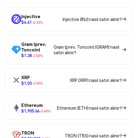
Injective
Injective (INJ) nasıl satın alınır?
$4.61
-6.33%
Gram (prev.
Gram (prev. Toncoin) (GRAM) nasıl
Toncoin)
satın alınır?
$1.38
-2.50%
XRP
XRP (XRP) nasıl satın alınır?
$1.03
-2.90%
Ethereum
Ethereum (ETH) nasıl satın alınır?
$1,905.66
-0.40%
TRON
TRON (TRX) nasıl satın alınır?