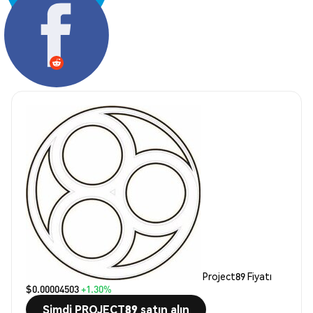
Paylaş:
Project89 Fiyatı
$0.00004503
+1.30%
Şimdi PROJECT89 satın alın