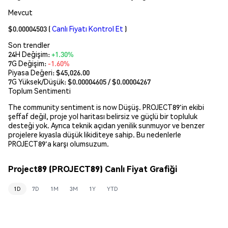
Mevcut
$0.00004503
(
Canlı Fiyatı Kontrol Et
)
Son trendler
24H Değişim:
+1.30%
7G Değişim:
-1.60%
Piyasa Değeri:
$45,026.00
7G Yüksek/Düşük: $
0.00004605
/ $
0.00004267
Toplum Sentimenti
The community sentiment is now Düşüş. PROJECT89'in ekibi
şeffaf değil, proje yol haritası belirsiz ve güçlü bir topluluk
desteği yok. Ayrıca teknik açıdan yenilik sunmuyor ve benzer
projelere kıyasla düşük likiditeye sahip. Bu nedenlerle
PROJECT89'a karşı olumsuzum.
Project89 (PROJECT89) Canlı Fiyat Grafiği
1D
7D
1M
3M
1Y
YTD