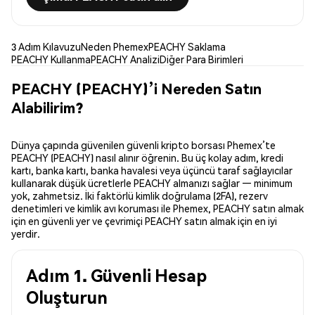
3 Adım Kılavuzu
Neden Phemex
PEACHY Saklama
PEACHY Kullanma
PEACHY Analizi
Diğer Para Birimleri
PEACHY (PEACHY)’i Nereden Satın
Alabilirim?
Dünya çapında güvenilen güvenli kripto borsası Phemex’te
PEACHY (PEACHY) nasıl alınır öğrenin. Bu üç kolay adım, kredi
kartı, banka kartı, banka havalesi veya üçüncü taraf sağlayıcılar
kullanarak düşük ücretlerle PEACHY almanızı sağlar — minimum
yok, zahmetsiz. İki faktörlü kimlik doğrulama (2FA), rezerv
denetimleri ve kimlik avı koruması ile Phemex, PEACHY satın almak
için en güvenli yer ve çevrimiçi PEACHY satın almak için en iyi
yerdir.
Adım 1. Güvenli Hesap
Oluşturun