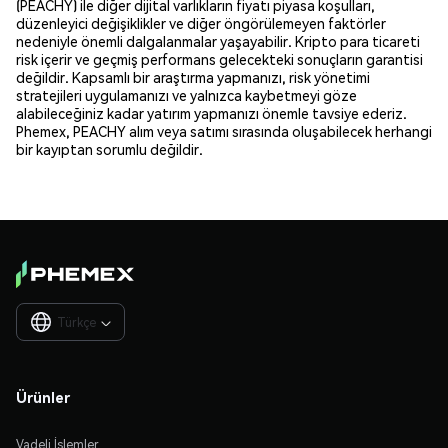
(PEACHY) ile diğer dijital varlıkların fiyatı piyasa koşulları,
düzenleyici değişiklikler ve diğer öngörülemeyen faktörler
nedeniyle önemli dalgalanmalar yaşayabilir. Kripto para ticareti
risk içerir ve geçmiş performans gelecekteki sonuçların garantisi
değildir. Kapsamlı bir araştırma yapmanızı, risk yönetimi
stratejileri uygulamanızı ve yalnızca kaybetmeyi göze
alabileceğiniz kadar yatırım yapmanızı önemle tavsiye ederiz.
Phemex, PEACHY alım veya satımı sırasında oluşabilecek herhangi
bir kayıptan sorumlu değildir.
Türkçe

Ürünler
Vadeli İşlemler