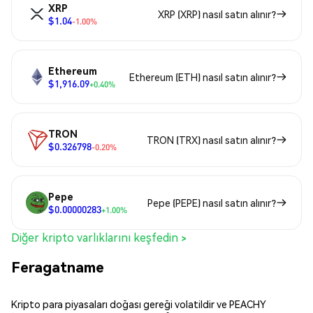
XRP
XRP (XRP) nasıl satın alınır?
$1.04
-1.00%
Ethereum
Ethereum (ETH) nasıl satın alınır?
$1,916.09
+0.40%
TRON
TRON (TRX) nasıl satın alınır?
$0.326798
-0.20%
Pepe
Pepe (PEPE) nasıl satın alınır?
$0.00000283
+1.00%
Diğer kripto varlıklarını keşfedin >
Feragatname
Kripto para piyasaları doğası gereği volatildir ve PEACHY