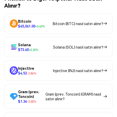
Alınır?
Bitcoin
Bitcoin (BTC) nasıl satın alınır?
$65,061.00
+0.40%
Solana
Solana (SOL) nasıl satın alınır?
$73.60
+0.30%
Injective
Injective (INJ) nasıl satın alınır?
$4.52
-2.86%
Gram (prev.
Gram (prev. Toncoin) (GRAM) nasıl
Toncoin)
satın alınır?
$1.34
-3.00%