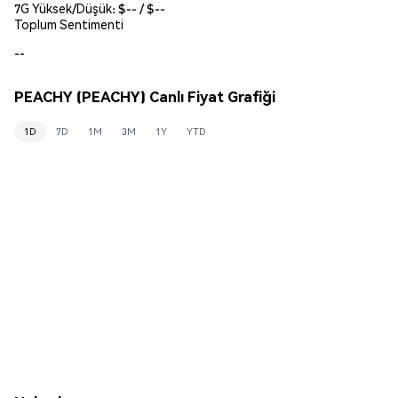
7G Yüksek/Düşük: $
--
/ $
--
Toplum Sentimenti
--
PEACHY (PEACHY) Canlı Fiyat Grafiği
1D
7D
1M
3M
1Y
YTD