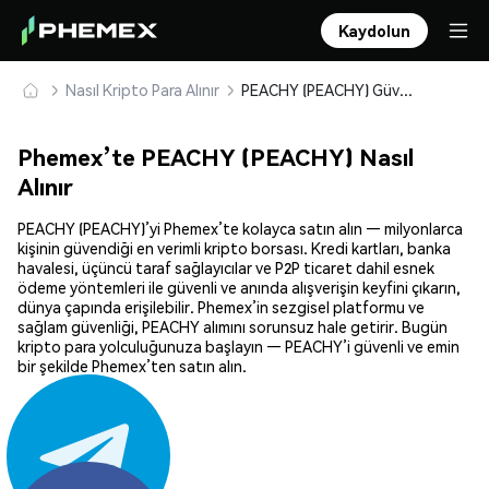
Kaydolun
Nasıl Kripto Para Alınır
PEACHY (PEACHY) Güvenle Satın Alın ve Saklayın
Phemex’te PEACHY (PEACHY) Nasıl
Alınır
PEACHY (PEACHY)’yi Phemex’te kolayca satın alın — milyonlarca
kişinin güvendiği en verimli kripto borsası. Kredi kartları, banka
havalesi, üçüncü taraf sağlayıcılar ve P2P ticaret dahil esnek
ödeme yöntemleri ile güvenli ve anında alışverişin keyfini çıkarın,
dünya çapında erişilebilir. Phemex’in sezgisel platformu ve
sağlam güvenliği, PEACHY alımını sorunsuz hale getirir. Bugün
kripto para yolculuğunuza başlayın — PEACHY’i güvenli ve emin
bir şekilde Phemex’ten satın alın.