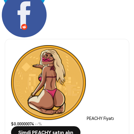
Paylaş:
PEACHY Fiyatı
$0.00000074
--%
Şimdi PEACHY satın alın