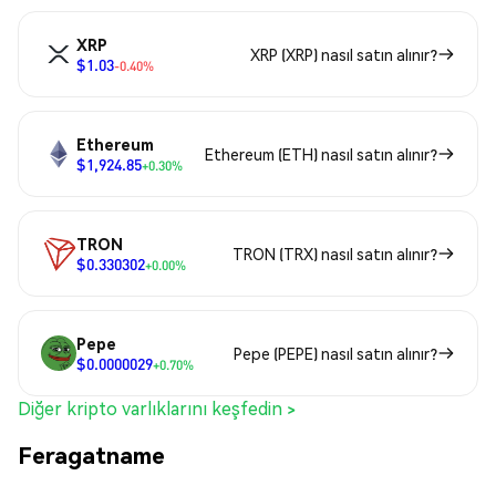
XRP
XRP (XRP) nasıl satın alınır?
$1.03
-0.40%
Ethereum
Ethereum (ETH) nasıl satın alınır?
$1,924.85
+0.30%
TRON
TRON (TRX) nasıl satın alınır?
$0.330302
+0.00%
Pepe
Pepe (PEPE) nasıl satın alınır?
$0.0000029
+0.70%
Diğer kripto varlıklarını keşfedin >
Feragatname