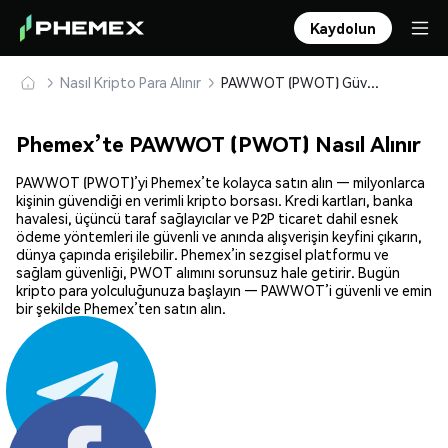
Kaydolun
Nasıl Kripto Para Alınır
PAWWOT (PWOT) Güvenle Satın Alın ve Saklayın
Phemex’te PAWWOT (PWOT) Nasıl Alınır
PAWWOT (PWOT)’yi Phemex’te kolayca satın alın — milyonlarca
kişinin güvendiği en verimli kripto borsası. Kredi kartları, banka
havalesi, üçüncü taraf sağlayıcılar ve P2P ticaret dahil esnek
ödeme yöntemleri ile güvenli ve anında alışverişin keyfini çıkarın,
dünya çapında erişilebilir. Phemex’in sezgisel platformu ve
sağlam güvenliği, PWOT alımını sorunsuz hale getirir. Bugün
kripto para yolculuğunuza başlayın — PAWWOT’i güvenli ve emin
bir şekilde Phemex’ten satın alın.
Paylaş: