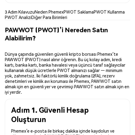
3 Adım Kılavuzu
Neden Phemex
PWOT Saklama
PWOT Kullanma
PWOT Analizi
Diğer Para Birimleri
PAWWOT (PWOT)’i Nereden Satın
Alabilirim?
Dünya çapında güvenilen güvenli kripto borsası Phemex’te
PAWWOT (PWOT) nasıl alınır öğrenin. Bu üç kolay adım, kredi
kartı, banka kartı, banka havalesi veya üçüncü taraf sağlayıcılar
kullanarak düşük ücretlerle PWOT almanızı sağlar — minimum
yok, zahmetsiz. İki faktörlü kimlik doğrulama (2FA), rezerv
denetimleri ve kimlik avı koruması ile Phemex, PAWWOT satın
almak için en güvenli yer ve çevrimiçi PAWWOT satın almak için en
iyi yerdir.
Adım 1. Güvenli Hesap
Oluşturun
Phemex’e e-posta ile birkaç dakika içinde kaydolun ve