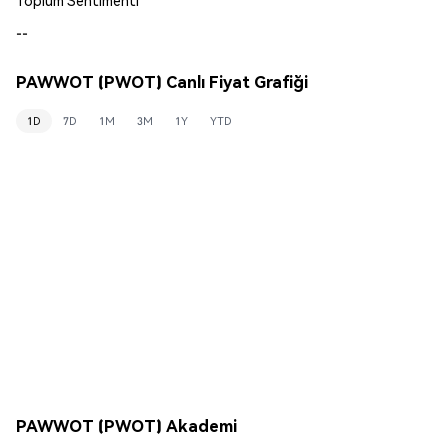
--
PAWWOT (PWOT) Canlı Fiyat Grafiği
1D
7D
1M
3M
1Y
YTD
PAWWOT (PWOT) Akademi