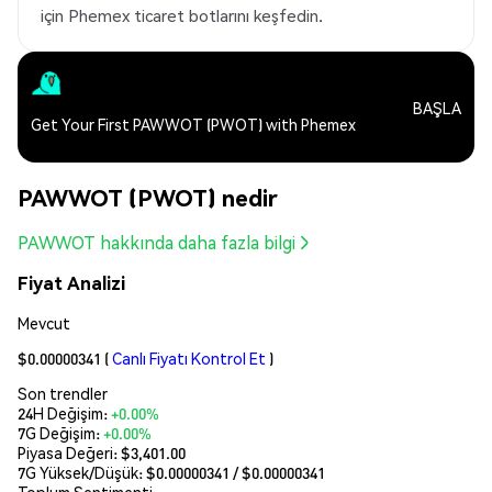
için Phemex ticaret botlarını keşfedin.
BAŞLA
Get Your First PAWWOT (PWOT) with Phemex
PAWWOT (PWOT) nedir
PAWWOT hakkında daha fazla bilgi
Fiyat Analizi
Mevcut
$0.00000341
(
Canlı Fiyatı Kontrol Et
)
Son trendler
24H Değişim:
+0.00%
7G Değişim:
+0.00%
Piyasa Değeri:
$3,401.00
7G Yüksek/Düşük: $
0.00000341
/ $
0.00000341
Toplum Sentimenti