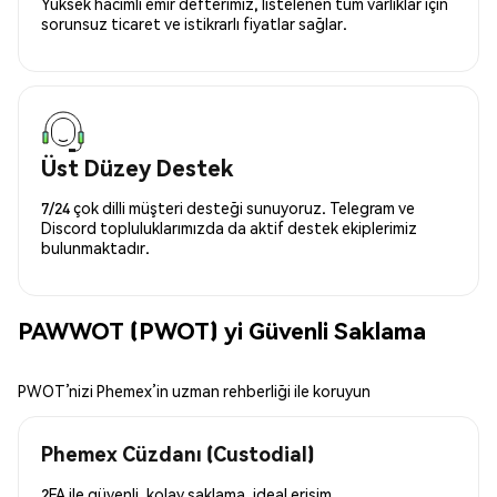
Yüksek hacimli emir defterimiz, listelenen tüm varlıklar için
sorunsuz ticaret ve istikrarlı fiyatlar sağlar.
Üst Düzey Destek
7/24 çok dilli müşteri desteği sunuyoruz. Telegram ve
Discord topluluklarımızda da aktif destek ekiplerimiz
bulunmaktadır.
PAWWOT (PWOT) yi Güvenli Saklama
PWOT’nizi Phemex’in uzman rehberliği ile koruyun
Phemex Cüzdanı (Custodial)
2FA ile güvenli, kolay saklama, ideal erişim.