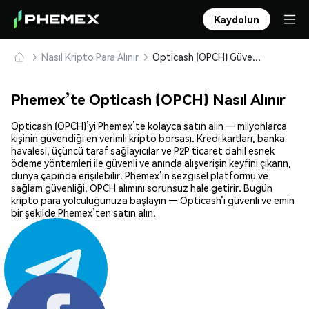
Kaydolun
Nasıl Kripto Para Alınır
Opticash (OPCH) Güvenle Satın Alın ve Saklayın
Phemex’te Opticash (OPCH) Nasıl Alınır
Opticash (OPCH)’yi Phemex’te kolayca satın alın — milyonlarca
kişinin güvendiği en verimli kripto borsası. Kredi kartları, banka
havalesi, üçüncü taraf sağlayıcılar ve P2P ticaret dahil esnek
ödeme yöntemleri ile güvenli ve anında alışverişin keyfini çıkarın,
dünya çapında erişilebilir. Phemex’in sezgisel platformu ve
sağlam güvenliği, OPCH alımını sorunsuz hale getirir. Bugün
kripto para yolculuğunuza başlayın — Opticash’i güvenli ve emin
bir şekilde Phemex’ten satın alın.
Paylaş: