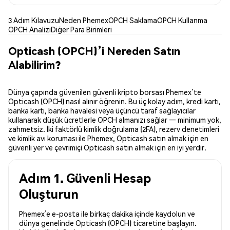
3 Adım Kılavuzu
Neden Phemex
OPCH Saklama
OPCH Kullanma
OPCH Analizi
Diğer Para Birimleri
Opticash (OPCH)’i Nereden Satın
Alabilirim?
Dünya çapında güvenilen güvenli kripto borsası Phemex’te
Opticash (OPCH) nasıl alınır öğrenin. Bu üç kolay adım, kredi kartı,
banka kartı, banka havalesi veya üçüncü taraf sağlayıcılar
kullanarak düşük ücretlerle OPCH almanızı sağlar — minimum yok,
zahmetsiz. İki faktörlü kimlik doğrulama (2FA), rezerv denetimleri
ve kimlik avı koruması ile Phemex, Opticash satın almak için en
güvenli yer ve çevrimiçi Opticash satın almak için en iyi yerdir.
Adım 1. Güvenli Hesap
Oluşturun
Phemex’e e-posta ile birkaç dakika içinde kaydolun ve
dünya genelinde Opticash (OPCH) ticaretine başlayın.