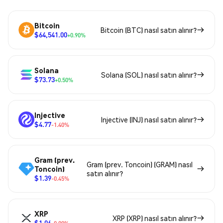
Bitcoin
Bitcoin (BTC) nasıl satın alınır?
$64,541.00
+0.90%
Solana
Solana (SOL) nasıl satın alınır?
$73.73
+0.50%
Injective
Injective (INJ) nasıl satın alınır?
$4.77
-1.40%
Gram (prev.
Gram (prev. Toncoin) (GRAM) nasıl
Toncoin)
satın alınır?
$1.39
-0.45%
XRP
XRP (XRP) nasıl satın alınır?
$1.06