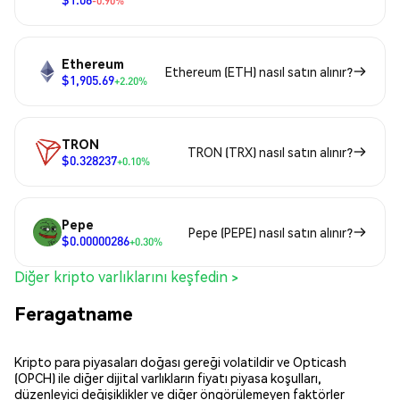
-0.90%
Ethereum
Ethereum (ETH) nasıl satın alınır?
$1,905.69
+2.20%
TRON
TRON (TRX) nasıl satın alınır?
$0.328237
+0.10%
Pepe
Pepe (PEPE) nasıl satın alınır?
$0.00000286
+0.30%
Diğer kripto varlıklarını keşfedin >
Feragatname
Kripto para piyasaları doğası gereği volatildir ve Opticash
(OPCH) ile diğer dijital varlıkların fiyatı piyasa koşulları,
düzenleyici değişiklikler ve diğer öngörülemeyen faktörler