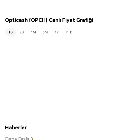
--
Opticash (OPCH) Canlı Fiyat Grafiği
1D
7D
1M
3M
1Y
YTD
Haberler
Daha Fazla