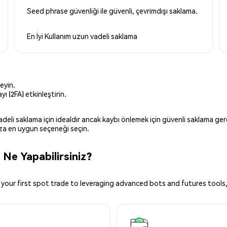
Seed phrase güvenliği ile güvenli, çevrimdışı saklama.
En İyi Kullanım
uzun vadeli saklama
eyin.
ı (2FA) etkinleştirin.
 vadeli saklama için idealdir ancak kaybı önlemek için güvenli saklama g
ınıza en uygun seçeneği seçin.
Ne Yapabilirsiniz?
your first spot trade to leveraging advanced bots and futures tools,