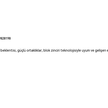
9828198
lentisi, güçlü ortaklıklar, blok zinciri teknolojisiyle uyum ve gelişen e