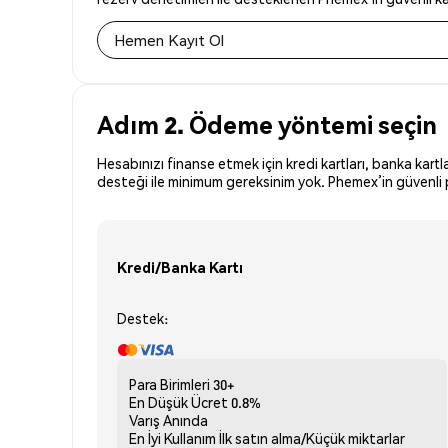
Hemen Kayıt Ol
Adım 2. Ödeme yöntemi seçin
Hesabınızı finanse etmek için kredi kartları, banka kartl
desteği ile minimum gereksinim yok. Phemex’in güvenli p
Kredi/Banka Kartı
Destek:
Para Birimleri
30+
En Düşük Ücret
0.8%
Varış
Anında
En İyi Kullanım
İlk satın alma/Küçük miktarlar