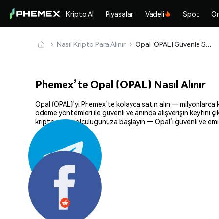
Kripto Al
Piyasalar
Vadeli
Spot
On
Nasıl Kripto Para Alınır
Opal (OPAL) Güvenle Satın Alın ve Saklayın
Phemex’te Opal (OPAL) Nasıl Alınır
Opal (OPAL)’yi Phemex’te kolayca satın alın — milyonlarca ki
ödeme yöntemleri ile güvenli ve anında alışverişin keyfini ç
kripto para yolculuğunuza başlayın — Opal’i güvenli ve emin
Paylaş: