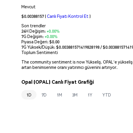
Mevcut
$0.00388157
(
Canlı Fiyatı Kontrol Et
)
Son trendler
24H Değişim:
+0.00%
7G Değişim:
+0.00%
Piyasa Değeri:
$0.00
7G Yüksek/Düşük: $
0.003881571419828198
/ $
0.00388157141
Toplum Sentimenti
The community sentiment is now Yükseliş. OPAL'e yükseliş bek
artan benimsenme oranı yatırımcı güvenini artırıyor.
Opal (OPAL) Canlı Fiyat Grafiği
1D
7D
1M
3M
1Y
YTD