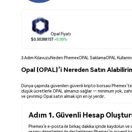
Opal Fiyatı
$0.00388157
+0.00%
3 Adım Kılavuzu
Neden Phemex
OPAL Saklama
OPAL Kullanm
Opal (OPAL)’i Nereden Satın Alabiliri
Dünya çapında güvenilen güvenli kripto borsası Phemex’te Opa
düşük ücretlerle OPAL almanızı sağlar — minimum yok, zahmets
ve çevrimiçi Opal satın almak için en iyi yerdir.
Adım 1. Güvenli Hesap Oluştu
Phemex’e e-posta ile birkaç dakika içinde kaydolun ve d
rezerv denetimleri ile desteklenen Phemex’in güvenli kay