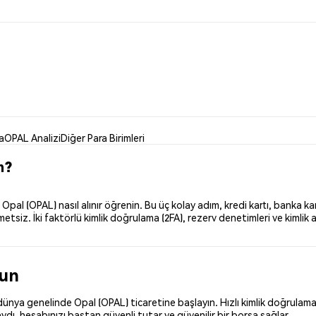
a
OPAL Analizi
Diğer Para Birimleri
m?
l (OPAL) nasıl alınır öğrenin. Bu üç kolay adım, kredi kartı, banka kar
iz. İki faktörlü kimlik doğrulama (2FA), rezerv denetimleri ve kimlik a
run
ünya genelinde Opal (OPAL) ticaretine başlayın. Hızlı kimlik doğrulamayı
dı, hesabınızı baştan güvenli tutar ve güvenilir bir borsa sağlar.