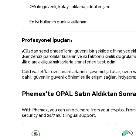
2FA ile güvenli, kolay saklama, ideal erişim.
En İyi Kullanım
günlük kullanım
Profesyonel İpuçları:
Cüzdan seed phrase’lerini güvenli bir şekilde offline yedekl
Benzersiz parolalar kullanın ve iki faktörlü kimlik doğrulamay
İlk olarak küçük miktarlarla transferleri test edin.
Cold wallet’lar özel anahtarlarınızı çevrimdışı tutar, uzun
dahil, güvenilir güvenlik önlemleri ile erişim sağlar. İhtiyac
Phemex'te OPAL Satın Aldıktan Sonra 
With Phemex, you can unlock more from your crypto. From 
security and 24/7 multilingual support.