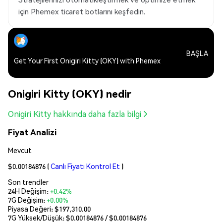
için Phemex ticaret botlarını keşfedin.
BAŞLA
Get Your First Onigiri Kitty (OKY) with Phemex
Onigiri Kitty (OKY) nedir
Onigiri Kitty hakkında daha fazla bilgi
Fiyat Analizi
Mevcut
$0.00184876
(
Canlı Fiyatı Kontrol Et
)
Son trendler
24H Değişim:
+0.42%
7G Değişim:
+0.00%
Piyasa Değeri:
$197,310.00
7G Yüksek/Düşük: $
0.00184876
/ $
0.00184876