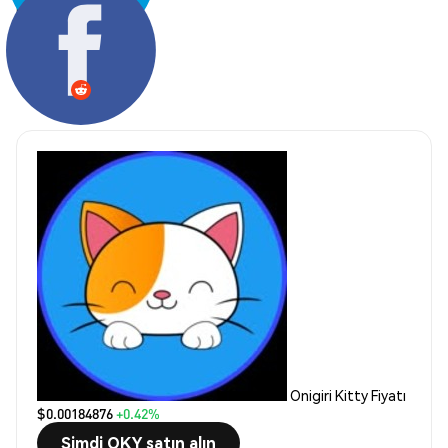
Paylaş:
Onigiri Kitty Fiyatı
$0.00184876
+0.42%
Şimdi OKY satın alın