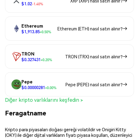
XRP (XRP) nasıl satın alınır?
$1.02
-1.40%
Ethereum
Ethereum (ETH) nasıl satın alınır?
$1,913.85
+0.50%
TRON
TRON (TRX) nasıl satın alınır?
$0.327431
+0.20%
Pepe
Pepe (PEPE) nasıl satın alınır?
$0.00000281
+0.00%
Diğer kripto varlıklarını keşfedin >
Feragatname
Kripto para piyasaları doğası gereği volatildir ve Onigiri Kitty
(OKY) ile diğer dijital varlıkların fiyatı piyasa koşulları, düzenleyici