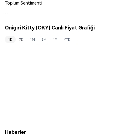
Toplum Sentimenti
--
Onigiri Kitty (OKY) Canlı Fiyat Grafiği
1D
7D
1M
3M
1Y
YTD
Haberler