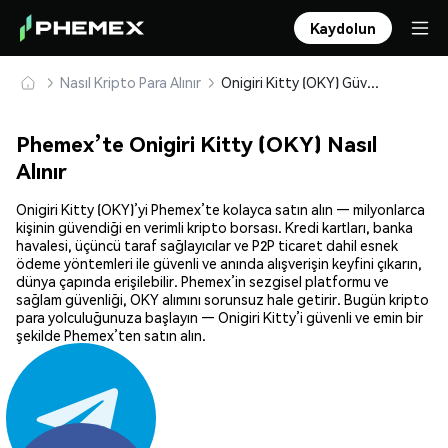
Kaydolun
Nasıl Kripto Para Alınır
Onigiri Kitty (OKY) Güvenle Satın Alın ve Saklayın
Phemex’te Onigiri Kitty (OKY) Nasıl
Alınır
Onigiri Kitty (OKY)’yi Phemex’te kolayca satın alın — milyonlarca
kişinin güvendiği en verimli kripto borsası. Kredi kartları, banka
havalesi, üçüncü taraf sağlayıcılar ve P2P ticaret dahil esnek
ödeme yöntemleri ile güvenli ve anında alışverişin keyfini çıkarın,
dünya çapında erişilebilir. Phemex’in sezgisel platformu ve
sağlam güvenliği, OKY alımını sorunsuz hale getirir. Bugün kripto
para yolculuğunuza başlayın — Onigiri Kitty’i güvenli ve emin bir
şekilde Phemex’ten satın alın.