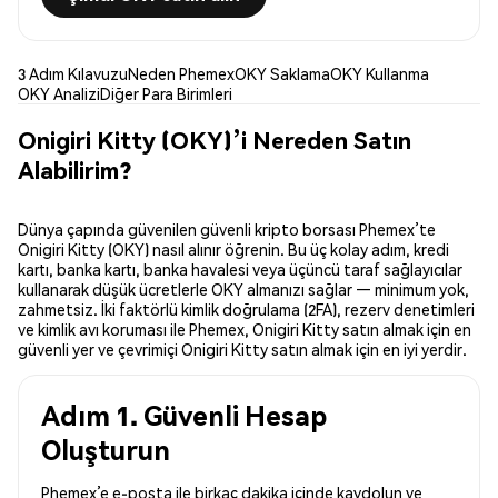
3 Adım Kılavuzu
Neden Phemex
OKY Saklama
OKY Kullanma
OKY Analizi
Diğer Para Birimleri
Onigiri Kitty (OKY)’i Nereden Satın
Alabilirim?
Dünya çapında güvenilen güvenli kripto borsası Phemex’te
Onigiri Kitty (OKY) nasıl alınır öğrenin. Bu üç kolay adım, kredi
kartı, banka kartı, banka havalesi veya üçüncü taraf sağlayıcılar
kullanarak düşük ücretlerle OKY almanızı sağlar — minimum yok,
zahmetsiz. İki faktörlü kimlik doğrulama (2FA), rezerv denetimleri
ve kimlik avı koruması ile Phemex, Onigiri Kitty satın almak için en
güvenli yer ve çevrimiçi Onigiri Kitty satın almak için en iyi yerdir.
Adım 1. Güvenli Hesap
Oluşturun
Phemex’e e-posta ile birkaç dakika içinde kaydolun ve