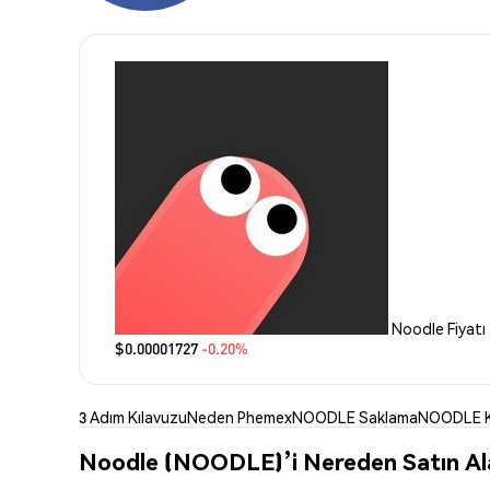
Noodle Fiyatı
$0.00001727
-0.20%
3 Adım Kılavuzu
Neden Phemex
NOODLE Saklama
NOODLE K
Noodle (NOODLE)’i Nereden Satın Ala