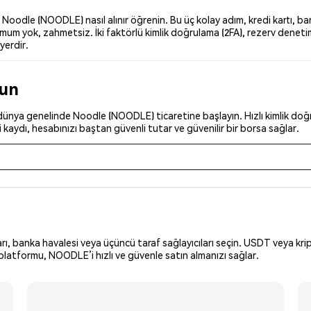
odle (NOODLE) nasıl alınır öğrenin. Bu üç kolay adım, kredi kartı, ban
um yok, zahmetsiz. İki faktörlü kimlik doğrulama (2FA), rezerv denetiml
yerdir.
run
ünya genelinde Noodle (NOODLE) ticaretine başlayın. Hızlı kimlik doğru
kaydı, hesabınızı baştan güvenli tutar ve güvenilir bir borsa sağlar.
arı, banka havalesi veya üçüncü taraf sağlayıcıları seçin. USDT veya krip
platformu, NOODLE’i hızlı ve güvenle satın almanızı sağlar.