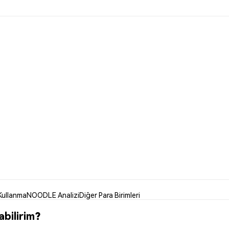
ullanma
NOODLE Analizi
Diğer Para Birimleri
bilirim?