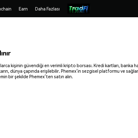
chain
Earn
Daha Fazlası
ınır
a kişinin güvendiği en verimli kripto borsası. Kredi kartları, banka ha
ıkarın, dünya çapında erişilebilir. Phemex’in sezgisel platformu ve sağ
min bir şekilde Phemex’ten satın alın.