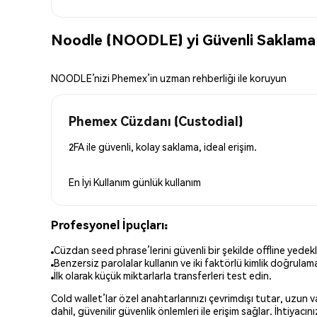
Noodle (NOODLE) yi Güvenli Saklama
NOODLE’nizi Phemex’in uzman rehberliği ile koruyun
Phemex Cüzdanı (Custodial)
2FA ile güvenli, kolay saklama, ideal erişim.
En İyi Kullanım
günlük kullanım
Profesyonel İpuçları:
Cüzdan seed phrase’lerini güvenli bir şekilde offline yedekl
Benzersiz parolalar kullanın ve iki faktörlü kimlik doğrulamay
İlk olarak küçük miktarlarla transferleri test edin.
Cold wallet’lar özel anahtarlarınızı çevrimdışı tutar, uzun
dahil, güvenilir güvenlik önlemleri ile erişim sağlar. İhtiyac