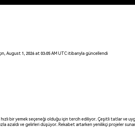
açın, August 1, 2026 at 03:05 AM UTC itibarıyla güncellendi
ı bir yemek seçeneği olduğu için tercih ediliyor. Çeşitli tatlar ve uy
ızla azaldı ve gelirleri düşüyor. Rekabet artarken yenilikçi projeler suna