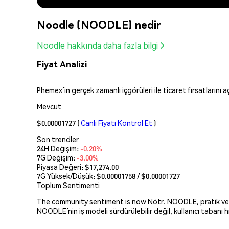
Noodle (NOODLE) nedir
Noodle hakkında daha fazla bilgi
Fiyat Analizi
Phemex’in gerçek zamanlı içgörüleri ile ticaret fırsatlarını 
Mevcut
$0.00001727
(
Canlı Fiyatı Kontrol Et
)
Son trendler
24H Değişim:
-0.20%
7G Değişim:
-3.00%
Piyasa Değeri:
$17,274.00
7G Yüksek/Düşük: $
0.00001758
/ $
0.00001727
Toplum Sentimenti
The community sentiment is now Nötr. NOODLE, pratik ve hızl
NOODLE’nin iş modeli sürdürülebilir değil, kullanıcı tabanı h