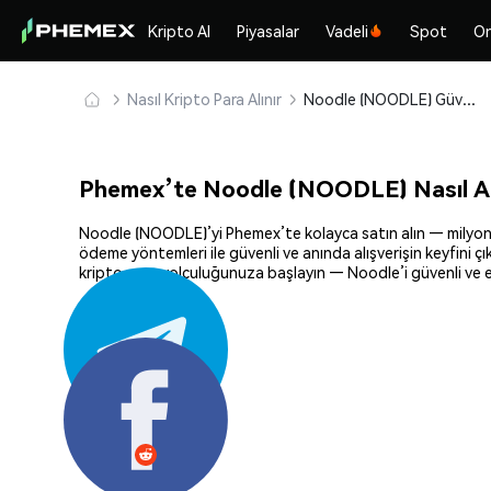
Kripto Al
Piyasalar
Vadeli
Spot
On
Nasıl Kripto Para Alınır
Noodle (NOODLE) Güvenle Satın Alın ve Saklayın
Phemex’te Noodle (NOODLE) Nasıl Al
Noodle (NOODLE)’yi Phemex’te kolayca satın alın — milyonlarc
ödeme yöntemleri ile güvenli ve anında alışverişin keyfini ç
kripto para yolculuğunuza başlayın — Noodle’i güvenli ve e
Paylaş: