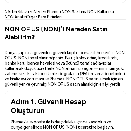
3 Adım Kılavuzu
Neden Phemex
NON Saklama
NON Kullanma
NON Analizi
Diğer Para Birimleri
NON OF US (NON)’i Nereden Satın
Alabilirim?
Dünya çapında güvenilen güvenli kripto borsası Phemex’te NON
OF US (NON) nasıl alınır öğrenin. Bu üç kolay adım, kredi kartı,
banka kartı, banka havalesi veya üçüncü taraf sağlayıcılar
kullanarak düşük ücretlerle NON almanızı sağlar — minimum yok,
zahmetsiz. İki faktörlü kimlik doğrulama (2FA), rezerv denetimleri
ve kimlik avı koruması ile Phemex, NON OF US satın almak için en
güvenli yer ve çevrimiçi NON OF US satın almak için en iyi yerdir.
Adım 1. Güvenli Hesap
Oluşturun
Phemex’e e-posta ile birkaç dakika içinde kaydolun ve
dünya genelinde NON OF US (NON) ticaretine başlayın.