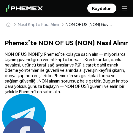
Kaydolun
Nasıl Kripto Para Alınır
NON OF US (NON) Güvenle Satın Alın ve Saklayın
Phemex’te NON OF US (NON) Nasıl Alınır
NON OF US (NON)’yi Phemex’te kolayca satın alın — milyonlarca
kişinin güvendiği en verimli kripto borsası. Kredi kartları, banka
havalesi, üçüncü taraf sağlayıcılar ve P2P ticaret dahil esnek
ödeme yöntemleri ile güvenli ve anında alışverişin keyfini çıkarın,
dünya çapında erişilebilir. Phemex’in sezgisel platformu ve
sağlam güvenliği, NON alımını sorunsuz hale getirir. Bugün kripto
para yolculuğunuza başlayın — NON OF US’i güvenli ve emin bir
şekilde Phemex’ten satın alın.
Paylaş: