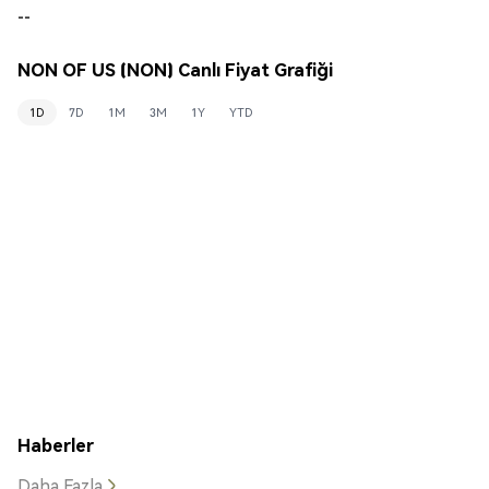
--
NON OF US (NON) Canlı Fiyat Grafiği
1D
7D
1M
3M
1Y
YTD
Haberler
Daha Fazla