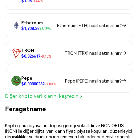
$1.05
-1.64%
Ethereum
Ethereum (ETH) nasıl satın alınır?
$1,908.38
+2.19%
TRON
TRON (TRX) nasıl satın alınır?
$0.326617
-0.10%
Pepe
Pepe (PEPE) nasıl satın alınır?
$0.00000282
-1.00%
Diğer kripto varlıklarını keşfedin >
Feragatname
Kripto para piyasaları doğası gereği volatildir ve NON OF US
(NON) ile diğer dijital varlıkların fiyatı piyasa koşulları, düzenleyici
değişiklikler ve diğer öngörülemeyen faktörler nedeniyle önemli