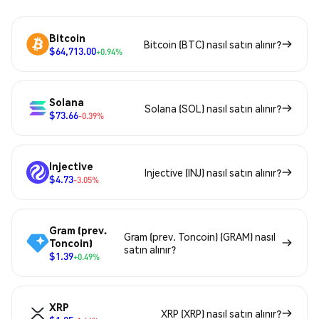
Bitcoin
Bitcoin (BTC) nasıl satın alınır?
$64,713.00
+0.94%
Solana
Solana (SOL) nasıl satın alınır?
$73.66
-0.39%
Injective
Injective (INJ) nasıl satın alınır?
$4.73
-3.05%
Gram (prev.
Gram (prev. Toncoin) (GRAM) nasıl
Toncoin)
satın alınır?
$1.39
+0.49%
XRP
XRP (XRP) nasıl satın alınır?