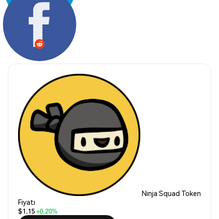
Paylaş:
Ninja Squad Token
Fiyatı
$1.15
+0.20%