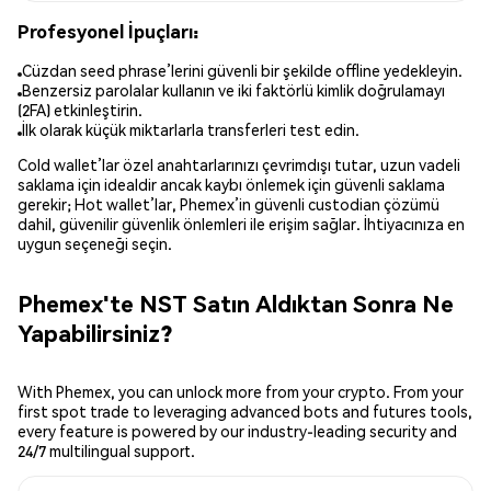
Profesyonel İpuçları:
Cüzdan seed phrase’lerini güvenli bir şekilde offline yedekleyin.
Benzersiz parolalar kullanın ve iki faktörlü kimlik doğrulamayı
(2FA) etkinleştirin.
İlk olarak küçük miktarlarla transferleri test edin.
Cold wallet’lar özel anahtarlarınızı çevrimdışı tutar, uzun vadeli
saklama için idealdir ancak kaybı önlemek için güvenli saklama
gerekir; Hot wallet’lar, Phemex’in güvenli custodian çözümü
dahil, güvenilir güvenlik önlemleri ile erişim sağlar. İhtiyacınıza en
uygun seçeneği seçin.
Phemex'te NST Satın Aldıktan Sonra Ne
Yapabilirsiniz?
With Phemex, you can unlock more from your crypto. From your
first spot trade to leveraging advanced bots and futures tools,
every feature is powered by our industry-leading security and
24/7 multilingual support.