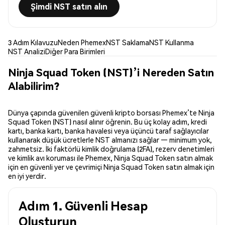
Şimdi NST satın alın
3 Adım Kılavuzu
Neden Phemex
NST Saklama
NST Kullanma
NST Analizi
Diğer Para Birimleri
Ninja Squad Token (NST)’i Nereden Satın
Alabilirim?
Dünya çapında güvenilen güvenli kripto borsası Phemex’te Ninja
Squad Token (NST) nasıl alınır öğrenin. Bu üç kolay adım, kredi
kartı, banka kartı, banka havalesi veya üçüncü taraf sağlayıcılar
kullanarak düşük ücretlerle NST almanızı sağlar — minimum yok,
zahmetsiz. İki faktörlü kimlik doğrulama (2FA), rezerv denetimleri
ve kimlik avı koruması ile Phemex, Ninja Squad Token satın almak
için en güvenli yer ve çevrimiçi Ninja Squad Token satın almak için
en iyi yerdir.
Adım 1. Güvenli Hesap
Oluşturun