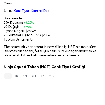
Mevcut
$1.15
(
Canlı Fiyatı Kontrol Et
)
Son trendler
24H Değişim:
+0.20%
7G Değişim:
+6.90%
Piyasa Değeri:
$9.86M
7G Yüksek/Düşük: $
1.16
/ $
1.06
Toplum Sentimenti
The community sentiment is now Yükseliş. NST'nin uzun süre
izlenmesinin nedeni, fetal iyilik halini sürekli değerlendirmek ve
olası fetal distres belirtilerini erken tespit etmektir.
Ninja Squad Token (NST) Canlı Fiyat Grafiği
1D
7D
1M
3M
1Y
YTD