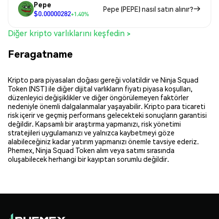
Pepe
Pepe (PEPE) nasıl satın alınır?
$0.00000282
+1.40%
Diğer kripto varlıklarını keşfedin >
Feragatname
Kripto para piyasaları doğası gereği volatildir ve Ninja Squad
Token (NST) ile diğer dijital varlıkların fiyatı piyasa koşulları,
düzenleyici değişiklikler ve diğer öngörülemeyen faktörler
nedeniyle önemli dalgalanmalar yaşayabilir. Kripto para ticareti
risk içerir ve geçmiş performans gelecekteki sonuçların garantisi
değildir. Kapsamlı bir araştırma yapmanızı, risk yönetimi
stratejileri uygulamanızı ve yalnızca kaybetmeyi göze
alabileceğiniz kadar yatırım yapmanızı önemle tavsiye ederiz.
Phemex, Ninja Squad Token alım veya satımı sırasında
oluşabilecek herhangi bir kayıptan sorumlu değildir.