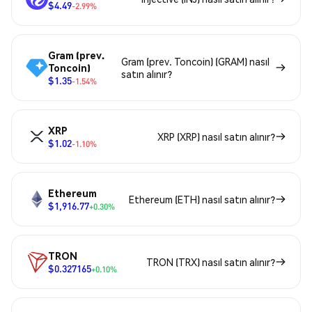
$4.49
-2.99%
Gram (prev.
Gram (prev. Toncoin) (GRAM) nasıl
Toncoin)
satın alınır?
$1.35
-1.54%
XRP
XRP (XRP) nasıl satın alınır?
$1.02
-1.10%
Ethereum
Ethereum (ETH) nasıl satın alınır?
$1,916.77
+0.30%
TRON
TRON (TRX) nasıl satın alınır?
$0.327165
+0.10%