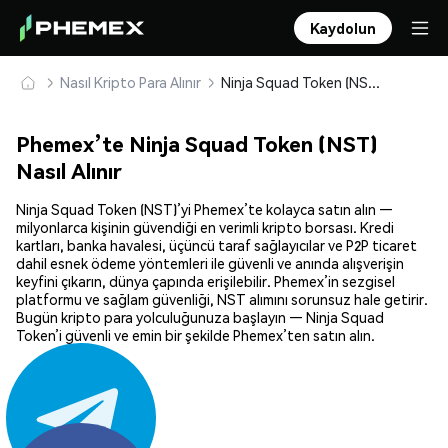
Kaydolun
Nasıl Kripto Para Alınır
Ninja Squad Token (NST) Güvenle Satın Alın ve Saklayın
Phemex’te Ninja Squad Token (NST)
Nasıl Alınır
Ninja Squad Token (NST)’yi Phemex’te kolayca satın alın —
milyonlarca kişinin güvendiği en verimli kripto borsası. Kredi
kartları, banka havalesi, üçüncü taraf sağlayıcılar ve P2P ticaret
dahil esnek ödeme yöntemleri ile güvenli ve anında alışverişin
keyfini çıkarın, dünya çapında erişilebilir. Phemex’in sezgisel
platformu ve sağlam güvenliği, NST alımını sorunsuz hale getirir.
Bugün kripto para yolculuğunuza başlayın — Ninja Squad
Token’i güvenli ve emin bir şekilde Phemex’ten satın alın.