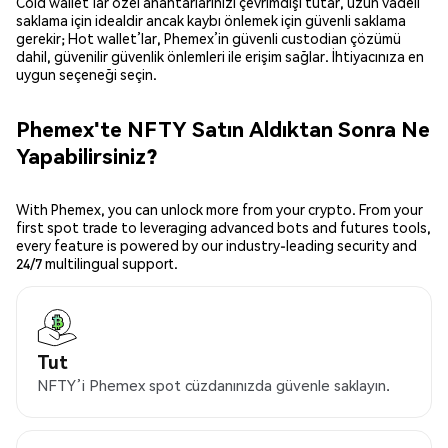
Cold wallet’lar özel anahtarlarınızı çevrimdışı tutar, uzun vadeli
saklama için idealdir ancak kaybı önlemek için güvenli saklama
gerekir; Hot wallet’lar, Phemex’in güvenli custodian çözümü
dahil, güvenilir güvenlik önlemleri ile erişim sağlar. İhtiyacınıza en
uygun seçeneği seçin.
Phemex'te NFTY Satın Aldıktan Sonra Ne
Yapabilirsiniz?
With Phemex, you can unlock more from your crypto. From your
first spot trade to leveraging advanced bots and futures tools,
every feature is powered by our industry-leading security and
24/7 multilingual support.
Tut
NFTY’i Phemex spot cüzdanınızda güvenle saklayın.