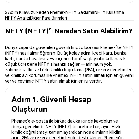
3 Adım Kılavuzu
Neden Phemex
NFTY Saklama
NFTY Kullanma
NFTY Analizi
Diğer Para Birimleri
NFTY (NFTY)’i Nereden Satın Alabilirim?
Dünya çapında güvenilen güvenli kripto borsası Phemex’te NFTY
(NFTY) nasıl alınır öğrenin. Bu üç kolay adım, kredi kartı, banka
kartı, banka havalesi veya üçüncü taraf sağlayıcılar kullanarak
düşük ücretlerle NFTY almanızı sağlar — minimum yok,
zahmetsiz. İki faktörlü kimlik doğrulama (2FA), rezerv denetimleri
ve kimlik avı koruması ile Phemex, NFTY satın almak için en güvenli
yer ve çevrimiçi NFTY satın almak için en iyi yerdir.
Adım 1. Güvenli Hesap
Oluşturun
Phemex’e e-posta ile birkaç dakika içinde kaydolun ve
dünya genelinde NFTY (NFTY) ticaretine başlayın. Hızlı
kimlik doğrulamayı tamamlayarak anında alımların kilidini
açın. 2FA ve rezerv denetimleri ile desteklenen Phemex’in