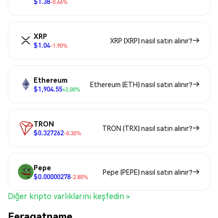
$1.38
-0.46%
XRP
XRP (XRP) nasıl satın alınır?
$1.04
-1.90%
Ethereum
Ethereum (ETH) nasıl satın alınır?
$1,904.55
+2.00%
TRON
TRON (TRX) nasıl satın alınır?
$0.327262
-0.30%
Pepe
Pepe (PEPE) nasıl satın alınır?
$0.00000278
-2.80%
Diğer kripto varlıklarını keşfedin >
Feragatname