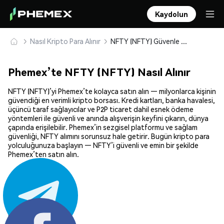
Kaydolun
Nasıl Kripto Para Alınır
NFTY (NFTY) Güvenle Satın Alın ve Saklayın
Phemex’te NFTY (NFTY) Nasıl Alınır
NFTY (NFTY)’yi Phemex’te kolayca satın alın — milyonlarca kişinin
güvendiği en verimli kripto borsası. Kredi kartları, banka havalesi,
üçüncü taraf sağlayıcılar ve P2P ticaret dahil esnek ödeme
yöntemleri ile güvenli ve anında alışverişin keyfini çıkarın, dünya
çapında erişilebilir. Phemex’in sezgisel platformu ve sağlam
güvenliği, NFTY alımını sorunsuz hale getirir. Bugün kripto para
yolculuğunuza başlayın — NFTY’i güvenli ve emin bir şekilde
Phemex’ten satın alın.
Paylaş: