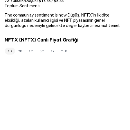
7G Yüksek/Düşük: $
17.58
/ $
8.33
Toplum Sentimenti
The community sentiment is now Düşüş. NFTX’in likidite
eksikliği, azalan kullanıcı ilgisi ve NFT piyasasının genel
durgunluğu nedeniyle gelecekte değer kaybetmesi muhtemel.
NFTX (NFTX) Canlı Fiyat Grafiği
1D
7D
1M
3M
1Y
YTD