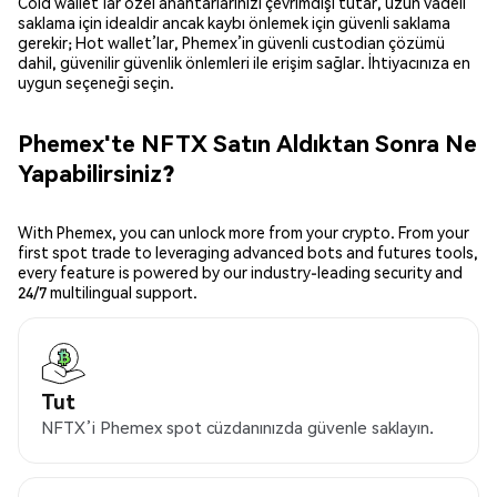
Cold wallet’lar özel anahtarlarınızı çevrimdışı tutar, uzun vadeli
saklama için idealdir ancak kaybı önlemek için güvenli saklama
gerekir; Hot wallet’lar, Phemex’in güvenli custodian çözümü
dahil, güvenilir güvenlik önlemleri ile erişim sağlar. İhtiyacınıza en
uygun seçeneği seçin.
Phemex'te NFTX Satın Aldıktan Sonra Ne
Yapabilirsiniz?
With Phemex, you can unlock more from your crypto. From your
first spot trade to leveraging advanced bots and futures tools,
every feature is powered by our industry-leading security and
24/7 multilingual support.
Tut
NFTX’i Phemex spot cüzdanınızda güvenle saklayın.