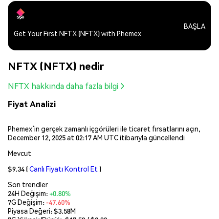
BAŞLA
Get Your First NFTX (NFTX) with Phemex
NFTX (NFTX) nedir
NFTX hakkında daha fazla bilgi
Fiyat Analizi
Phemex’in gerçek zamanlı içgörüleri ile ticaret fırsatlarını açın,
December 12, 2025 at 02:17 AM UTC itibarıyla güncellendi
Mevcut
$9.34
(
Canlı Fiyatı Kontrol Et
)
Son trendler
24H Değişim:
+0.80%
7G Değişim:
-47.60%
Piyasa Değeri:
$3.58M