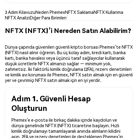
3 Adım Kılavuzu
Neden Phemex
NFTX Saklama
NFTX Kullanma
NFTX Analizi
Diğer Para Birimleri
NFTX (NFTX)’i Nereden Satın Alabilirim?
Dünya çapında güvenilen güvenli kripto borsası Phemex’te NFTX
(NFTX) nasıl alınır öğrenin. Bu üç kolay adım, kredi kartı, banka
kartı, banka havalesi veya üçüncü taraf sağlayıcılar kullanarak
düşük ücretlerle NFTX almanızı sağlar — minimum yok,
zahmetsiz. İki faktörlü kimlik doğrulama (2FA), rezerv denetimleri
ve kimlik avı koruması ile Phemex, NFTX satın almak için en güvenli
yer ve çevrimiçi NFTX satın almak için en iyi yerdir.
Adım 1. Güvenli Hesap
Oluşturun
Phemex’e e-posta ile birkaç dakika içinde kaydolun ve
dünya genelinde NFTX (NFTX) ticaretine başlayın. Hızlı
kimlik doğrulamayı tamamlayarak anında alımların kilidini
açın. 2FA ve rezerv denetimleri ile desteklenen Phemex’in