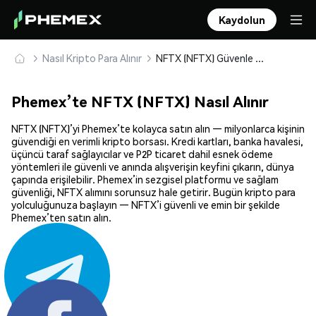
Kaydolun
Nasıl Kripto Para Alınır
NFTX (NFTX) Güvenle Satın Alın ve Saklayın
Phemex’te NFTX (NFTX) Nasıl Alınır
NFTX (NFTX)’yi Phemex’te kolayca satın alın — milyonlarca kişinin
güvendiği en verimli kripto borsası. Kredi kartları, banka havalesi,
üçüncü taraf sağlayıcılar ve P2P ticaret dahil esnek ödeme
yöntemleri ile güvenli ve anında alışverişin keyfini çıkarın, dünya
çapında erişilebilir. Phemex’in sezgisel platformu ve sağlam
güvenliği, NFTX alımını sorunsuz hale getirir. Bugün kripto para
yolculuğunuza başlayın — NFTX’i güvenli ve emin bir şekilde
Phemex’ten satın alın.
Paylaş: