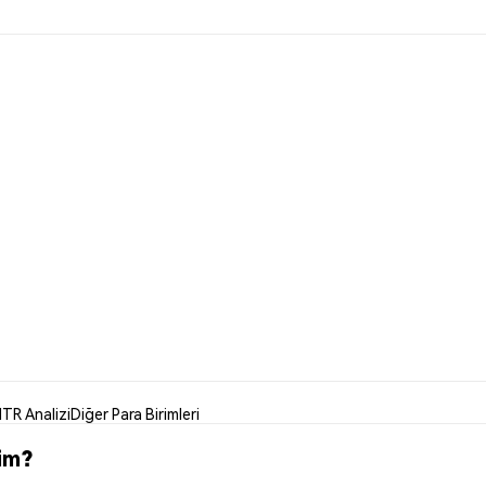
TR Analizi
Diğer Para Birimleri
im?