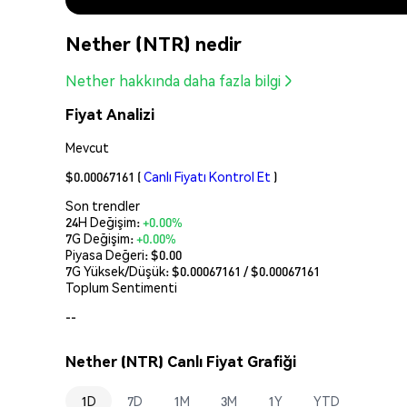
Nether (NTR) nedir
Nether hakkında daha fazla bilgi
Fiyat Analizi
Mevcut
$0.00067161
(
Canlı Fiyatı Kontrol Et
)
Son trendler
24H Değişim:
+0.00%
7G Değişim:
+0.00%
Piyasa Değeri:
$0.00
7G Yüksek/Düşük: $
0.00067161
/ $
0.00067161
Toplum Sentimenti
--
Nether (NTR) Canlı Fiyat Grafiği
1D
7D
1M
3M
1Y
YTD