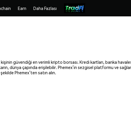
chain
Earn
Daha Fazlası
işinin güvendiği en verimli kripto borsası. Kredi kartları, banka havales
ıkarın, dünya çapında erişilebilir. Phemex’in sezgisel platformu ve sağl
 şekilde Phemex’ten satın alın.