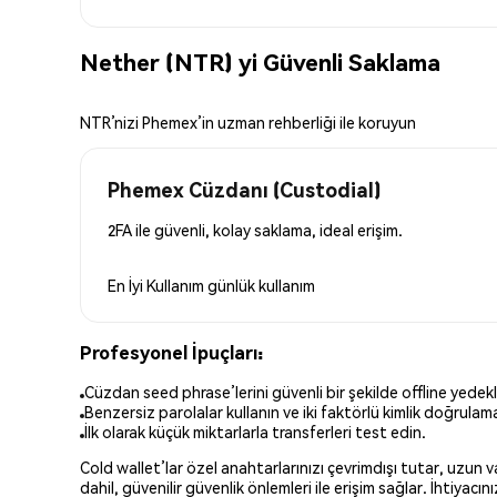
Nether (NTR) yi Güvenli Saklama
NTR’nizi Phemex’in uzman rehberliği ile koruyun
Phemex Cüzdanı (Custodial)
2FA ile güvenli, kolay saklama, ideal erişim.
En İyi Kullanım
günlük kullanım
Profesyonel İpuçları:
Cüzdan seed phrase’lerini güvenli bir şekilde offline yedekl
Benzersiz parolalar kullanın ve iki faktörlü kimlik doğrulamay
İlk olarak küçük miktarlarla transferleri test edin.
Cold wallet’lar özel anahtarlarınızı çevrimdışı tutar, uzun
dahil, güvenilir güvenlik önlemleri ile erişim sağlar. İhtiyac