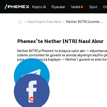
Kripto Al
Piyasalar
Vadeli
Spot
On
Nasıl Kripto Para Alınır
Nether (NTR) Güvenle Satın Alın ve Saklayın
Phemex’te Nether (NTR) Nasıl Alınır
Nether (NTR)’yi Phemex’te kolayca satın alın — milyonlarca k
ödeme yöntemleri ile güvenli ve anında alışverişin keyfini ç
para yolculuğunuza başlayın — Nether’i güvenli ve emin bir
Paylaş: