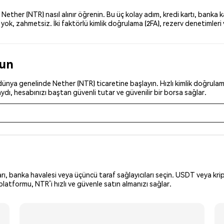
ther (NTR) nasıl alınır öğrenin. Bu üç kolay adım, kredi kartı, banka ka
ok, zahmetsiz. İki faktörlü kimlik doğrulama (2FA), rezerv denetimleri v
run
ünya genelinde Nether (NTR) ticaretine başlayın. Hızlı kimlik doğrulamay
dı, hesabınızı baştan güvenli tutar ve güvenilir bir borsa sağlar.
arı, banka havalesi veya üçüncü taraf sağlayıcıları seçin. USDT veya krip
latformu, NTR’i hızlı ve güvenle satın almanızı sağlar.