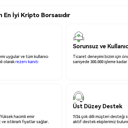
 En İyi Kripto Borsasıdır
Sorunsuz ve Kullanı
mi uygular ve tüm kullanıcı
Ticaret deneyimi bizim için önce
nli olarak
rezerv kanıtı
saniyede 300.000 işleme kadar 
Üst Düzey Destek
 Yüksek hacimli emir
7/24 çok dilli müşteri desteği
ve istikrarlı fiyatlar sağlar.
aktif destek ekiplerimiz bulu