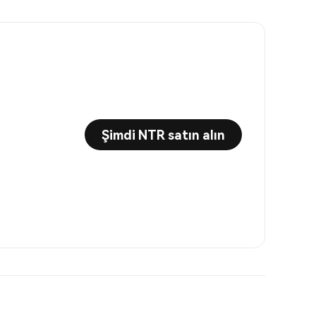
Şimdi NTR satın alın