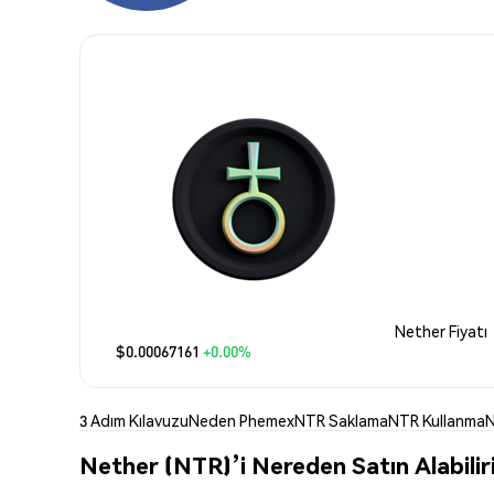
Nether Fiyatı
$0.00067161
+0.00%
3 Adım Kılavuzu
Neden Phemex
NTR Saklama
NTR Kullanma
N
Nether (NTR)’i Nereden Satın Alabilir