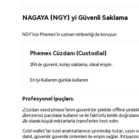
NAGAYA (NGY) yi Güvenli Saklama
NGY’nizi Phemex’in uzman rehberliği ile koruyun
Phemex Cüzdanı (Custodial)
2FA ile güvenli, kolay saklama, ideal erişim.
En İyi Kullanım
günlük kullanım
Profesyonel İpuçları:
Cüzdan seed phrase’lerini güvenli bir şekilde offline yedekl
Benzersiz parolalar kullanın ve iki faktörlü kimlik doğrulamay
İlk olarak küçük miktarlarla transferleri test edin.
Cold wallet’lar özel anahtarlarınızı çevrimdışı tutar, uzun
dahil, güvenilir güvenlik önlemleri ile erişim sağlar. İhtiyac