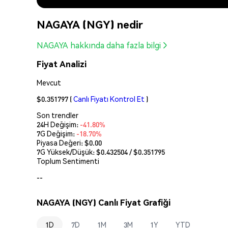
NAGAYA (NGY) nedir
NAGAYA hakkında daha fazla bilgi
Fiyat Analizi
Mevcut
$0.351797
(
Canlı Fiyatı Kontrol Et
)
Son trendler
24H Değişim:
-41.80%
7G Değişim:
-18.70%
Piyasa Değeri:
$0.00
7G Yüksek/Düşük: $
0.432504
/ $
0.351795
Toplum Sentimenti
--
NAGAYA (NGY) Canlı Fiyat Grafiği
1D
7D
1M
3M
1Y
YTD