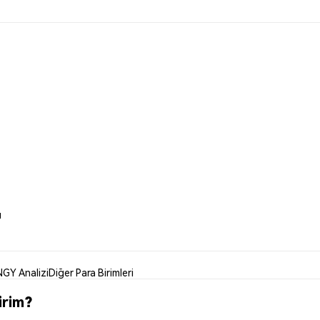
ı
NGY Analizi
Diğer Para Birimleri
irim?