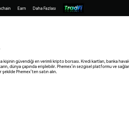
chain
Earn
Daha Fazlası
r
işinin güvendiği en verimli kripto borsası. Kredi kartları, banka havale
ıkarın, dünya çapında erişilebilir. Phemex’in sezgisel platformu ve sağl
 şekilde Phemex’ten satın alın.