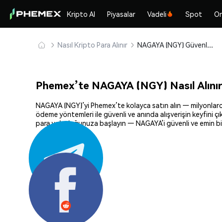
Kripto Al
Piyasalar
Vadeli
Spot
On
Nasıl Kripto Para Alınır
NAGAYA (NGY) Güvenle Satın Alın ve Saklayın
Phemex’te NAGAYA (NGY) Nasıl Alını
NAGAYA (NGY)’yi Phemex’te kolayca satın alın — milyonlarca k
ödeme yöntemleri ile güvenli ve anında alışverişin keyfini ç
para yolculuğunuza başlayın — NAGAYA’i güvenli ve emin bir
Paylaş: