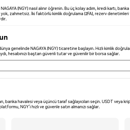
GAYA (NGY) nasıl alınır öğrenin. Bu üç kolay adım, kredi kartı, banka k
ok, zahmetsiz. İki faktörlü kimlik doğrulama (2FA), rezerv denetimleri 
dir.
run
ünya genelinde NAGAYA (NGY) ticaretine başlayın. Hızlı kimlik doğrulama
dı, hesabınızı baştan güvenli tutar ve güvenilir bir borsa sağlar.
arı, banka havalesi veya üçüncü taraf sağlayıcıları seçin. USDT veya krip
latformu, NGY’i hızlı ve güvenle satın almanızı sağlar.