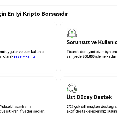
 En İyi Kripto Borsasıdır
Sorunsuz ve Kullanı
mi uygular ve tüm kullanıcı
Ticaret deneyimi bizim için önce
nli olarak
rezerv kanıtı
saniyede 300.000 işleme kadar 
Üst Düzey Destek
 Yüksek hacimli emir
7/24 çok dilli müşteri desteği
ve istikrarlı fiyatlar sağlar.
aktif destek ekiplerimiz bulu