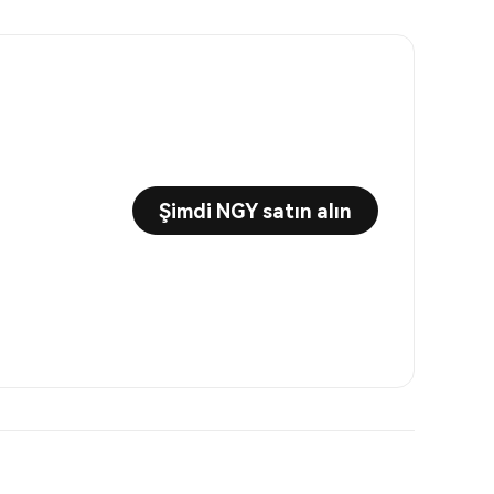
Şimdi NGY satın alın