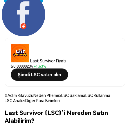
Paylaş:
Last Survivor Fiyatı
$0.00000234
+1.63%
Şimdi LSC satın alın
3 Adım Kılavuzu
Neden Phemex
LSC Saklama
LSC Kullanma
LSC Analizi
Diğer Para Birimleri
Last Survivor (LSC)’i Nereden Satın
Alabilirim?