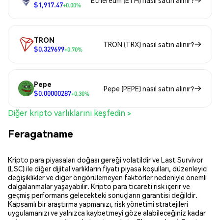
Ethereum (ETH) nasıl satın alınır?
$1,917.47
+0.00%
TRON
TRON (TRX) nasıl satın alınır?
$0.329699
+0.70%
Pepe
Pepe (PEPE) nasıl satın alınır?
$0.00000287
+0.30%
Diğer kripto varlıklarını keşfedin >
Feragatname
Kripto para piyasaları doğası gereği volatildir ve Last Survivor
(LSC) ile diğer dijital varlıkların fiyatı piyasa koşulları, düzenleyici
değişiklikler ve diğer öngörülemeyen faktörler nedeniyle önemli
dalgalanmalar yaşayabilir. Kripto para ticareti risk içerir ve
geçmiş performans gelecekteki sonuçların garantisi değildir.
Kapsamlı bir araştırma yapmanızı, risk yönetimi stratejileri
uygulamanızı ve yalnızca kaybetmeyi göze alabileceğiniz kadar