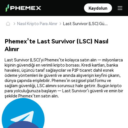
Kaydolun
Nasıl Kripto Para Alınır
Last Survivor (LSC) Güvenle Satın Alın ve Saklayın
Phemex’te Last Survivor (LSC) Nasıl
Alınır
Last Survivor (LSC)’yi Phemex’te kolayca satın alın — milyonlarca
kişinin güvendiği en verimli kripto borsası. Kredi kartları, banka
havalesi, üçüncü taraf sağlayıcılar ve P2P ticaret dahil esnek
ödeme yöntemleri ile güvenli ve anında alışverişin keyfini çıkarın,
dünya çapında erişilebilir. Phemex’in sezgisel platformu ve
sağlam güvenliği, LSC alımını sorunsuz hale getirir. Bugün kripto
para yolculuğunuza başlayın — Last Survivor’i güvenli ve emin bir
şekilde Phemex’ten satın alın.