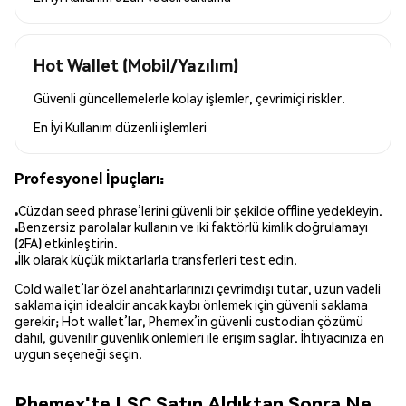
Hot Wallet (Mobil/Yazılım)
Güvenli güncellemelerle kolay işlemler, çevrimiçi riskler.
En İyi Kullanım
düzenli işlemleri
Profesyonel İpuçları:
Cüzdan seed phrase’lerini güvenli bir şekilde offline yedekleyin.
Benzersiz parolalar kullanın ve iki faktörlü kimlik doğrulamayı
(2FA) etkinleştirin.
İlk olarak küçük miktarlarla transferleri test edin.
Cold wallet’lar özel anahtarlarınızı çevrimdışı tutar, uzun vadeli
saklama için idealdir ancak kaybı önlemek için güvenli saklama
gerekir; Hot wallet’lar, Phemex’in güvenli custodian çözümü
dahil, güvenilir güvenlik önlemleri ile erişim sağlar. İhtiyacınıza en
uygun seçeneği seçin.
Phemex'te LSC Satın Aldıktan Sonra Ne