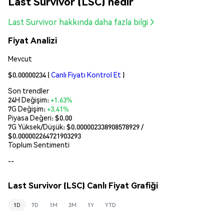
Last Survivor (LSC) nedir
Last Survivor hakkında daha fazla bilgi
Fiyat Analizi
Mevcut
$0.00000234
(
Canlı Fiyatı Kontrol Et
)
Son trendler
24H Değişim:
+1.63%
7G Değişim:
+3.41%
Piyasa Değeri:
$0.00
7G Yüksek/Düşük: $
0.000002338908578929
/
$
0.000002264721903293
Toplum Sentimenti
--
Last Survivor (LSC) Canlı Fiyat Grafiği
1D
7D
1M
3M
1Y
YTD