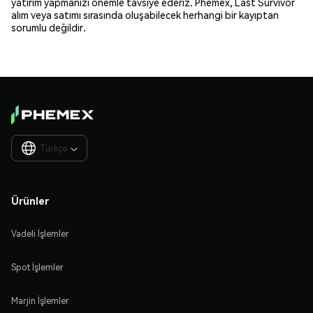
yatırım yapmanızı önemle tavsiye ederiz. Phemex, Last Survivor
alım veya satımı sırasında oluşabilecek herhangi bir kayıptan
sorumlu değildir.
Türkçe

Ürünler
Vadeli İşlemler
Spot İşlemler
Marjin İşlemler