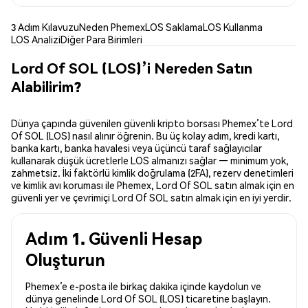
3 Adım Kılavuzu
Neden Phemex
LOS Saklama
LOS Kullanma
LOS Analizi
Diğer Para Birimleri
Lord Of SOL (LOS)’i Nereden Satın
Alabilirim?
Dünya çapında güvenilen güvenli kripto borsası Phemex’te Lord
Of SOL (LOS) nasıl alınır öğrenin. Bu üç kolay adım, kredi kartı,
banka kartı, banka havalesi veya üçüncü taraf sağlayıcılar
kullanarak düşük ücretlerle LOS almanızı sağlar — minimum yok,
zahmetsiz. İki faktörlü kimlik doğrulama (2FA), rezerv denetimleri
ve kimlik avı koruması ile Phemex, Lord Of SOL satın almak için en
güvenli yer ve çevrimiçi Lord Of SOL satın almak için en iyi yerdir.
Adım 1. Güvenli Hesap
Oluşturun
Phemex’e e-posta ile birkaç dakika içinde kaydolun ve
dünya genelinde Lord Of SOL (LOS) ticaretine başlayın.