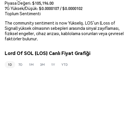
Piyasa Değeri:
$105,196.00
7G Yüksek/Düşük: $
0.0000107
/ $
0.0000102
Toplum Sentimenti
The community sentiment is now Yükseliş. LOS’un (Loss of
Signal) yüksek olmasının sebepleri arasında sinyal zayıflaması,
fiziksel engeller, cihaz arızası, kablolama sorunları veya çevresel
faktörler bulunur.
Lord Of SOL (LOS) Canlı Fiyat Grafiği
1D
7D
1M
3M
1Y
YTD