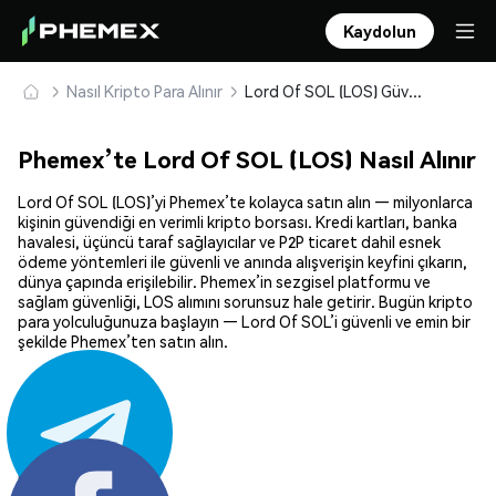
Kaydolun
Nasıl Kripto Para Alınır
Lord Of SOL (LOS) Güvenle Satın Alın ve Saklayın
Phemex’te Lord Of SOL (LOS) Nasıl Alınır
Lord Of SOL (LOS)’yi Phemex’te kolayca satın alın — milyonlarca
kişinin güvendiği en verimli kripto borsası. Kredi kartları, banka
havalesi, üçüncü taraf sağlayıcılar ve P2P ticaret dahil esnek
ödeme yöntemleri ile güvenli ve anında alışverişin keyfini çıkarın,
dünya çapında erişilebilir. Phemex’in sezgisel platformu ve
sağlam güvenliği, LOS alımını sorunsuz hale getirir. Bugün kripto
para yolculuğunuza başlayın — Lord Of SOL’i güvenli ve emin bir
şekilde Phemex’ten satın alın.
Paylaş: