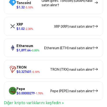
Gram (prev. Toncoin) (GRAM) nasıl
Toncoin)
satın alınır?
$1.32
-5.10%
XRP
XRP (XRP) nasıl satın alınır?
$1.02
-2.30%
Ethereum
Ethereum (ETH) nasıl satın alınır?
$1,897.64
+0.00%
TRON
TRON (TRX) nasıl satın alınır?
$0.327601
-0.10%
Pepe
Pepe (PEPE) nasıl satın alınır?
$0.00000279
-1.70%
Diğer kripto varlıklarını keşfedin >