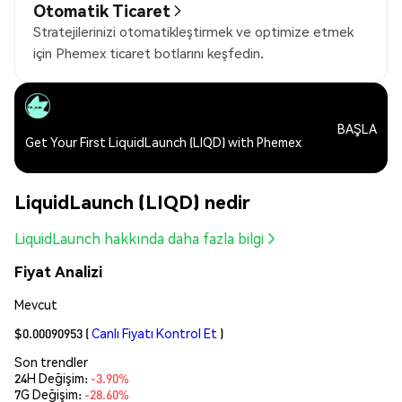
Otomatik Ticaret
Stratejilerinizi otomatikleştirmek ve optimize etmek
için Phemex ticaret botlarını keşfedin.
BAŞLA
Get Your First LiquidLaunch (LIQD) with Phemex
LiquidLaunch (LIQD) nedir
LiquidLaunch hakkında daha fazla bilgi
Fiyat Analizi
Mevcut
$0.00090953
(
Canlı Fiyatı Kontrol Et
)
Son trendler
24H Değişim:
-3.90%
7G Değişim:
-28.60%