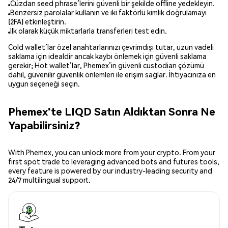
Cüzdan seed phrase’lerini güvenli bir şekilde offline yedekleyin.
Benzersiz parolalar kullanın ve iki faktörlü kimlik doğrulamayı
(2FA) etkinleştirin.
İlk olarak küçük miktarlarla transferleri test edin.
Cold wallet’lar özel anahtarlarınızı çevrimdışı tutar, uzun vadeli
saklama için idealdir ancak kaybı önlemek için güvenli saklama
gerekir; Hot wallet’lar, Phemex’in güvenli custodian çözümü
dahil, güvenilir güvenlik önlemleri ile erişim sağlar. İhtiyacınıza en
uygun seçeneği seçin.
Phemex'te LIQD Satın Aldıktan Sonra Ne
Yapabilirsiniz?
With Phemex, you can unlock more from your crypto. From your
first spot trade to leveraging advanced bots and futures tools,
every feature is powered by our industry-leading security and
24/7 multilingual support.