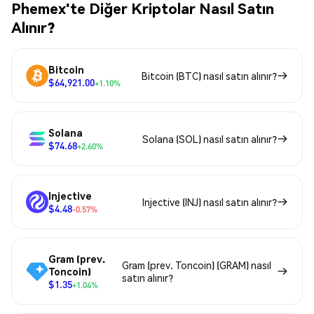
Phemex'te Diğer Kriptolar Nasıl Satın
Alınır?
Bitcoin
Bitcoin (BTC) nasıl satın alınır?
$64,921.00
+1.10%
Solana
Solana (SOL) nasıl satın alınır?
$74.68
+2.60%
Injective
Injective (INJ) nasıl satın alınır?
$4.48
-0.57%
Gram (prev.
Gram (prev. Toncoin) (GRAM) nasıl
Toncoin)
satın alınır?
$1.35
+1.04%