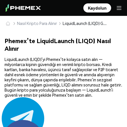
Kaydolun
Nasıl Kripto Para Alınır
LiquidLaunch (LIQD) Güvenle Satın Alın ve Saklayın
Phemex’te LiquidLaunch (LIQD) Nasıl
Alınır
LiquidLaunch (LIQD)’yi Phemex’te kolayca satın alın —
milyonlarca kişinin güvendiği en verimli kripto borsası. Kredi
kartları, banka havalesi, üçüncü taraf sağlayıcılar ve P2P ticaret
dahil esnek ödeme yöntemleri ile güvenli ve anında alışverişin
keyfini çıkarın, dünya çapında erişilebilir. Phemex’in sezgisel
platformu ve sağlam güvenliği, LIQD alımını sorunsuz hale getirir.
Bugün kripto para yolculuğunuza başlayın — LiquidLaunch’i
güvenli ve emin bir şekilde Phemex’ten satın alın.