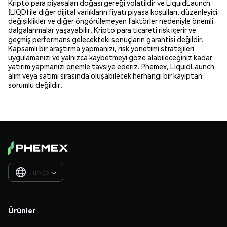
Kripto para piyasaları doğası gereği volatildir ve LiquidLaunch
(LIQD) ile diğer dijital varlıkların fiyatı piyasa koşulları, düzenleyici
değişiklikler ve diğer öngörülemeyen faktörler nedeniyle önemli
dalgalanmalar yaşayabilir. Kripto para ticareti risk içerir ve
geçmiş performans gelecekteki sonuçların garantisi değildir.
Kapsamlı bir araştırma yapmanızı, risk yönetimi stratejileri
uygulamanızı ve yalnızca kaybetmeyi göze alabileceğiniz kadar
yatırım yapmanızı önemle tavsiye ederiz. Phemex, LiquidLaunch
alım veya satımı sırasında oluşabilecek herhangi bir kayıptan
sorumlu değildir.
Türkçe

Ürünler