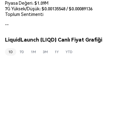
Piyasa Değeri:
$1.09M
7G Yüksek/Düşük: $
0.00135548
/ $
0.00089136
Toplum Sentimenti
--
LiquidLaunch (LIQD) Canlı Fiyat Grafiği
1D
7D
1M
3M
1Y
YTD