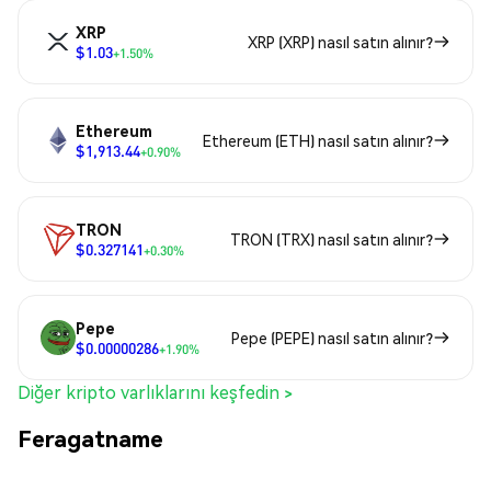
XRP
XRP (XRP) nasıl satın alınır?
$1.03
+1.50%
Ethereum
Ethereum (ETH) nasıl satın alınır?
$1,913.44
+0.90%
TRON
TRON (TRX) nasıl satın alınır?
$0.327141
+0.30%
Pepe
Pepe (PEPE) nasıl satın alınır?
$0.00000286
+1.90%
Diğer kripto varlıklarını keşfedin >
Feragatname