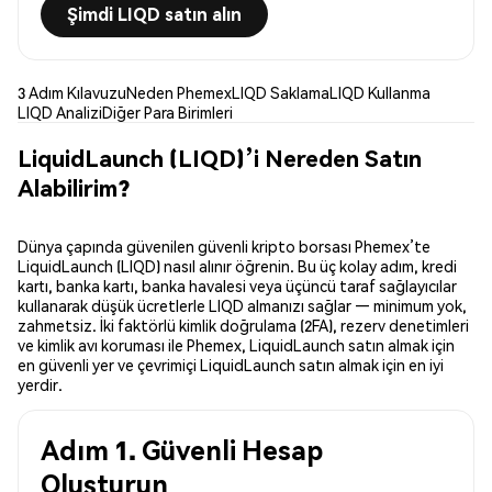
Şimdi LIQD satın alın
3 Adım Kılavuzu
Neden Phemex
LIQD Saklama
LIQD Kullanma
LIQD Analizi
Diğer Para Birimleri
LiquidLaunch (LIQD)’i Nereden Satın
Alabilirim?
Dünya çapında güvenilen güvenli kripto borsası Phemex’te
LiquidLaunch (LIQD) nasıl alınır öğrenin. Bu üç kolay adım, kredi
kartı, banka kartı, banka havalesi veya üçüncü taraf sağlayıcılar
kullanarak düşük ücretlerle LIQD almanızı sağlar — minimum yok,
zahmetsiz. İki faktörlü kimlik doğrulama (2FA), rezerv denetimleri
ve kimlik avı koruması ile Phemex, LiquidLaunch satın almak için
en güvenli yer ve çevrimiçi LiquidLaunch satın almak için en iyi
yerdir.
Adım 1. Güvenli Hesap
Oluşturun