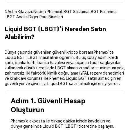
3 Adım Kılavuzu
Neden Phemex
LBGT Saklama
LBGT Kullanma
LBGT Analizi
Diğer Para Birimleri
Liquid BGT (LBGT)’i Nereden Satın
Alabilirim?
Dünya çapında güvenilen güvenli kripto borsası Phemex’te
Liquid BGT (LBGT) nasıl alınır öğrenin. Bu üç kolay adım, kredi
kartı, banka kartı, banka havalesi veya üçüncü taraf sağlayıcılar
kullanarak düşük ücretlerle LBGT almanızı sağlar — minimum yok,
zahmetsiz. İki faktörlü kimlik doğrulama (2FA), rezerv denetimleri
ve kimlik avı koruması ile Phemex, Liquid BGT satın almak için en
güvenli yer ve çevrimiçi Liquid BGT satın almak için en iyi yerdir.
Adım 1. Güvenli Hesap
Oluşturun
Phemex’e e-posta ile birkaç dakika içinde kaydolun ve
dünya genelinde Liquid BGT (LBGT) ticaretine başlayın.