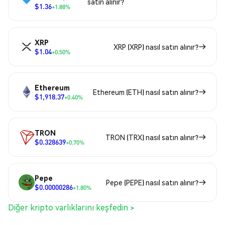
satın alınır?
$1.36
+1.88%
XRP
XRP (XRP) nasıl satın alınır?
$1.04
+0.50%
Ethereum
Ethereum (ETH) nasıl satın alınır?
$1,918.37
+0.40%
TRON
TRON (TRX) nasıl satın alınır?
$0.328639
+0.70%
Pepe
Pepe (PEPE) nasıl satın alınır?
$0.00000286
+1.80%
Diğer kripto varlıklarını keşfedin >