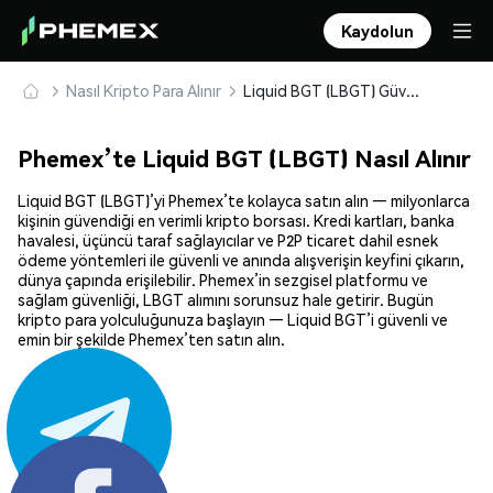
Kaydolun
Nasıl Kripto Para Alınır
Liquid BGT (LBGT) Güvenle Satın Alın ve Saklayın
Phemex’te Liquid BGT (LBGT) Nasıl Alınır
Liquid BGT (LBGT)’yi Phemex’te kolayca satın alın — milyonlarca
kişinin güvendiği en verimli kripto borsası. Kredi kartları, banka
havalesi, üçüncü taraf sağlayıcılar ve P2P ticaret dahil esnek
ödeme yöntemleri ile güvenli ve anında alışverişin keyfini çıkarın,
dünya çapında erişilebilir. Phemex’in sezgisel platformu ve
sağlam güvenliği, LBGT alımını sorunsuz hale getirir. Bugün
kripto para yolculuğunuza başlayın — Liquid BGT’i güvenli ve
emin bir şekilde Phemex’ten satın alın.
Paylaş: