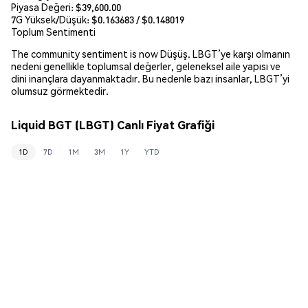
Piyasa Değeri:
$39,600.00
7G Yüksek/Düşük: $
0.163683
/ $
0.148019
Toplum Sentimenti
The community sentiment is now Düşüş. LBGT’ye karşı olmanın
nedeni genellikle toplumsal değerler, geleneksel aile yapısı ve
dini inançlara dayanmaktadır. Bu nedenle bazı insanlar, LBGT’yi
olumsuz görmektedir.
Liquid BGT (LBGT) Canlı Fiyat Grafiği
1D
7D
1M
3M
1Y
YTD