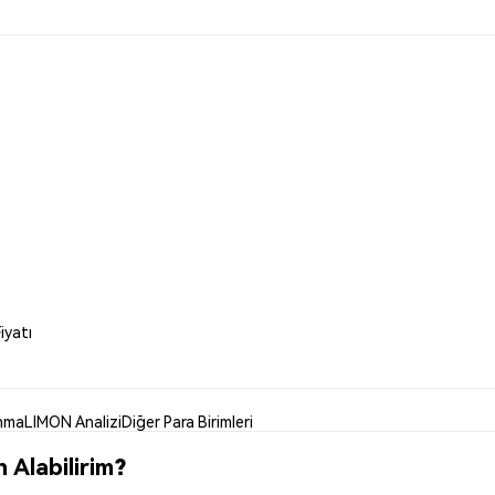
iyatı
nma
LIMON Analizi
Diğer Para Birimleri
 Alabilirim?