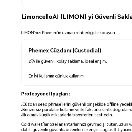
LimoncelloAI (LIMON) yi Güvenli Sak
LIMON’nizi Phemex’in uzman rehberliği ile koruyun
Phemex Cüzdanı (Custodial)
2FA ile güvenli, kolay saklama, ideal erişim.
En İyi Kullanım
günlük kullanım
Profesyonel İpuçları:
Cüzdan seed phrase’lerini güvenli bir şekilde offline yedekl
Benzersiz parolalar kullanın ve iki faktörlü kimlik doğrulamay
İlk olarak küçük miktarlarla transferleri test edin.
Cold wallet’lar özel anahtarlarınızı çevrimdışı tutar, uzun
dahil, güvenilir güvenlik önlemleri ile erişim sağlar. İhtiyac