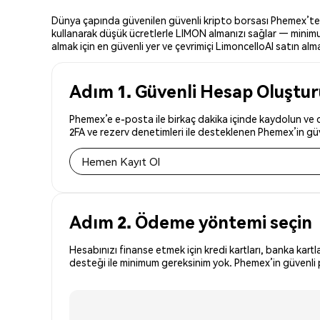
Dünya çapında güvenilen güvenli kripto borsası Phemex’te Li
kullanarak düşük ücretlerle LIMON almanızı sağlar — minimum
almak için en güvenli yer ve çevrimiçi LimoncelloAI satın almak
Adım 1. Güvenli Hesap Oluştu
Phemex’e e-posta ile birkaç dakika içinde kaydolun ve d
2FA ve rezerv denetimleri ile desteklenen Phemex’in güve
Hemen Kayıt Ol
Adım 2. Ödeme yöntemi seçin
Hesabınızı finanse etmek için kredi kartları, banka kartl
desteği ile minimum gereksinim yok. Phemex’in güvenli p