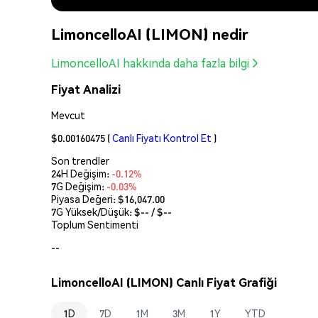
LimoncelloAI (LIMON) nedir
LimoncelloAI hakkında daha fazla bilgi
Fiyat Analizi
Mevcut
$0.00160475
(
Canlı Fiyatı Kontrol Et
)
Son trendler
24H Değişim:
-0.12%
7G Değişim:
-0.03%
Piyasa Değeri:
$16,047.00
7G Yüksek/Düşük: $
--
/ $
--
Toplum Sentimenti
--
LimoncelloAI (LIMON) Canlı Fiyat Grafiği
1D
7D
1M
3M
1Y
YTD