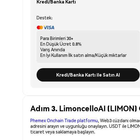
Kredi/Banka Kartı
Destek:
Para Birimleri
30+
En Düşük Ücret
0.8%
Varış
Anında
En İyi Kullanım
İlk satın alma/Küçük miktarlar
Kredi/Banka Kartı ile Satın Al
Adım 3. LimoncelloAI (LIMON) 
Phemex Onchain Trade platformu
, Web3 cüzdanı olmadan
adresini arayın ve uygunluğu onaylayın. USDT ile LIMON
ticaret veya saklamaya başlayın.