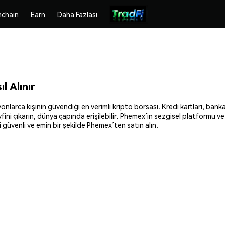
chain
Earn
Daha Fazlası
 Alınır
larca kişinin güvendiği en verimli kripto borsası. Kredi kartları, banka
fini çıkarın, dünya çapında erişilebilir. Phemex’in sezgisel platformu v
güvenli ve emin bir şekilde Phemex’ten satın alın.