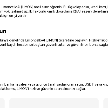
moncelloAI (LIMON) nasıl alınır öğrenin. Bu üç kolay adım, kredi kartı, 
 yok, zahmetsiz. İki faktörlü kimlik doğrulama (2FA), rezerv denetimler
 için en iyi yerdir.
run
ünya genelinde LimoncelloAI (LIMON) ticaretine başlayın. Hızlı kimlik do
nli kaydı, hesabınızı baştan güvenli tutar ve güvenilir bir borsa sağla
arı, banka havalesi veya üçüncü taraf sağlayıcıları seçin. USDT veya krip
latformu, LIMON’i hızlı ve güvenle satın almanızı sağlar.