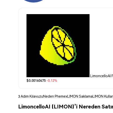
LimoncelloAI F
$0.00160475
-0.12%
3 Adım Kılavuzu
Neden Phemex
LIMON Saklama
LIMON Kulla
LimoncelloAI (LIMON)’i Nereden Satın