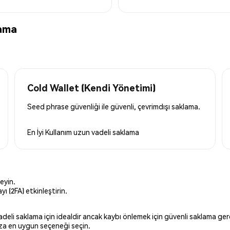
lama
Cold Wallet (Kendi Yönetimi)
Seed phrase güvenliği ile güvenli, çevrimdışı saklama.
En İyi Kullanım
uzun vadeli saklama
eyin.
ı (2FA) etkinleştirin.
 vadeli saklama için idealdir ancak kaybı önlemek için güvenli saklama g
ınıza en uygun seçeneği seçin.