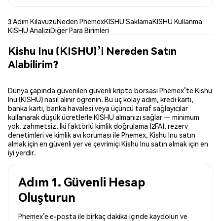
3 Adım Kılavuzu
Neden Phemex
KISHU Saklama
KISHU Kullanma
KISHU Analizi
Diğer Para Birimleri
Kishu Inu (KISHU)’i Nereden Satın
Alabilirim?
Dünya çapında güvenilen güvenli kripto borsası Phemex’te Kishu
Inu (KISHU) nasıl alınır öğrenin. Bu üç kolay adım, kredi kartı,
banka kartı, banka havalesi veya üçüncü taraf sağlayıcılar
kullanarak düşük ücretlerle KISHU almanızı sağlar — minimum
yok, zahmetsiz. İki faktörlü kimlik doğrulama (2FA), rezerv
denetimleri ve kimlik avı koruması ile Phemex, Kishu Inu satın
almak için en güvenli yer ve çevrimiçi Kishu Inu satın almak için en
iyi yerdir.
Adım 1. Güvenli Hesap
Oluşturun
Phemex’e e-posta ile birkaç dakika içinde kaydolun ve