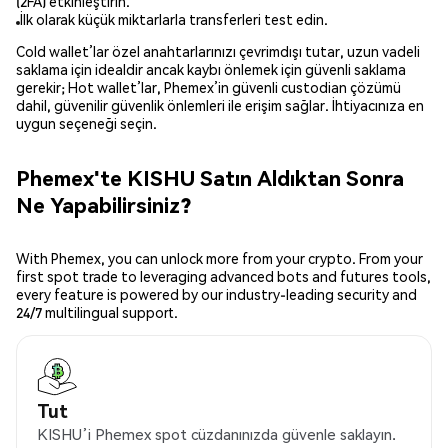
(2FA) etkinleştirin.
İlk olarak küçük miktarlarla transferleri test edin.
Cold wallet’lar özel anahtarlarınızı çevrimdışı tutar, uzun vadeli
saklama için idealdir ancak kaybı önlemek için güvenli saklama
gerekir; Hot wallet’lar, Phemex’in güvenli custodian çözümü
dahil, güvenilir güvenlik önlemleri ile erişim sağlar. İhtiyacınıza en
uygun seçeneği seçin.
Phemex'te KISHU Satın Aldıktan Sonra
Ne Yapabilirsiniz?
With Phemex, you can unlock more from your crypto. From your
first spot trade to leveraging advanced bots and futures tools,
every feature is powered by our industry-leading security and
24/7 multilingual support.
Tut
KISHU’i Phemex spot cüzdanınızda güvenle saklayın.