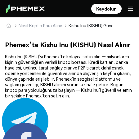
Kaydolun
Nasıl Kripto Para Alınır
Kishu Inu (KISHU) Güvenle Satın Alın ve Saklayın
Phemex’te Kishu Inu (KISHU) Nasıl Alınır
Kishu Inu (KISHU)’yi Phemex’te kolayca satın alın — milyonlarca
kişinin güvendiği en verimli kripto borsası. Kredi kartları, banka
havalesi, üçüncü taraf sağlayıcılar ve P2P ticaret dahil esnek
ödeme yöntemleri ile güvenli ve anında alışverişin keyfini çıkarın,
dünya çapında erişilebilir. Phemex’in sezgisel platformu ve
sağlam güvenliği, KISHU alımını sorunsuz hale getirir. Bugün
kripto para yolculuğunuza başlayın — Kishu Inu’i güvenli ve emin
bir şekilde Phemex’ten satın alın.
Paylaş: