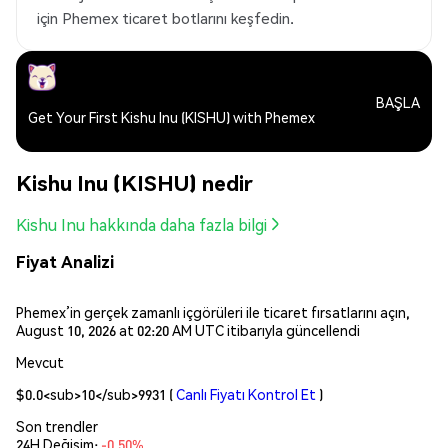
için Phemex ticaret botlarını keşfedin.
BAŞLA
Get Your First Kishu Inu (KISHU) with Phemex
Kishu Inu (KISHU) nedir
Kishu Inu hakkında daha fazla bilgi
Fiyat Analizi
Phemex’in gerçek zamanlı içgörüleri ile ticaret fırsatlarını açın,
August 10, 2026 at 02:20 AM UTC itibarıyla güncellendi
Mevcut
$0.0<sub>10</sub>9931
(
Canlı Fiyatı Kontrol Et
)
Son trendler
24H Değişim:
-0.50%