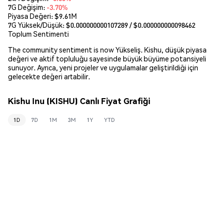
7G Değişim:
-3.70%
Piyasa Değeri:
$9.61M
7G Yüksek/Düşük: $
0.000000000107289
/ $
0.000000000098462
Toplum Sentimenti
The community sentiment is now Yükseliş. Kishu, düşük piyasa
değeri ve aktif topluluğu sayesinde büyük büyüme potansiyeli
sunuyor. Ayrıca, yeni projeler ve uygulamalar geliştirildiği için
gelecekte değeri artabilir.
Kishu Inu (KISHU) Canlı Fiyat Grafiği
1D
7D
1M
3M
1Y
YTD