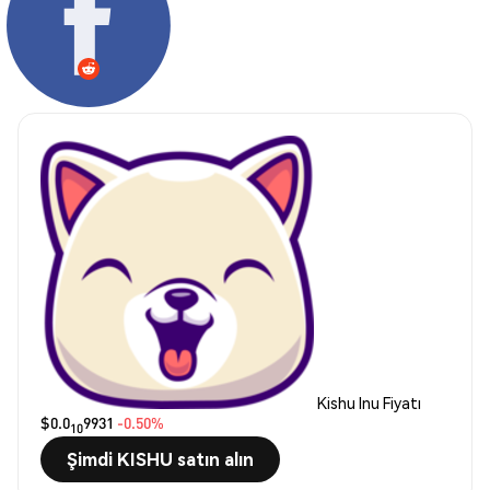
Kishu Inu Fiyatı
$0.0
9931
-0.50%
10
Şimdi KISHU satın alın