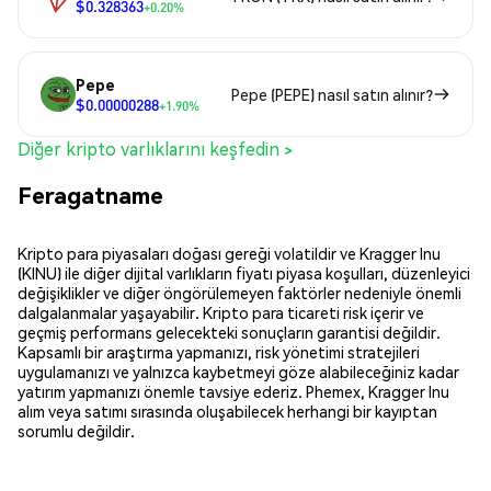
$0.328363
+0.20%
Pepe
Pepe (PEPE) nasıl satın alınır?
$0.00000288
+1.90%
Diğer kripto varlıklarını keşfedin >
Feragatname
Kripto para piyasaları doğası gereği volatildir ve Kragger Inu
(KINU) ile diğer dijital varlıkların fiyatı piyasa koşulları, düzenleyici
değişiklikler ve diğer öngörülemeyen faktörler nedeniyle önemli
dalgalanmalar yaşayabilir. Kripto para ticareti risk içerir ve
geçmiş performans gelecekteki sonuçların garantisi değildir.
Kapsamlı bir araştırma yapmanızı, risk yönetimi stratejileri
uygulamanızı ve yalnızca kaybetmeyi göze alabileceğiniz kadar
yatırım yapmanızı önemle tavsiye ederiz. Phemex, Kragger Inu
alım veya satımı sırasında oluşabilecek herhangi bir kayıptan
sorumlu değildir.