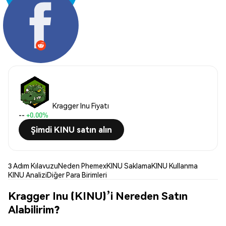
Paylaş:
Kragger Inu Fiyatı
--
+0.00%
Şimdi KINU satın alın
3 Adım Kılavuzu
Neden Phemex
KINU Saklama
KINU Kullanma
KINU Analizi
Diğer Para Birimleri
Kragger Inu (KINU)’i Nereden Satın
Alabilirim?