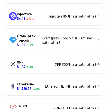
Injective
Injective (INJ) nasıl satın alınır?
$4.41
-2.70%
Gram (prev.
Gram (prev. Toncoin) (GRAM) nasıl
Toncoin)
satın alınır?
$1.36
+2.32%
XRP
XRP (XRP) nasıl satın alınır?
$1.04
+1.00%
Ethereum
Ethereum (ETH) nasıl satın alınır?
$1,920.39
+0.20%
TRON
TRON (TRX) nasıl satın alınır?