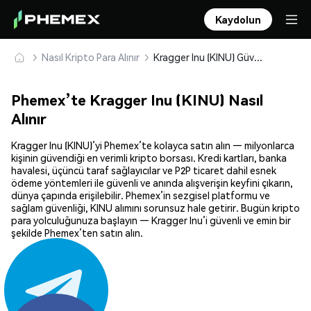
Kaydolun
Nasıl Kripto Para Alınır
Kragger Inu (KINU) Güvenle Satın Alın ve Saklayın
Phemex’te Kragger Inu (KINU) Nasıl
Alınır
Kragger Inu (KINU)’yi Phemex’te kolayca satın alın — milyonlarca
kişinin güvendiği en verimli kripto borsası. Kredi kartları, banka
havalesi, üçüncü taraf sağlayıcılar ve P2P ticaret dahil esnek
ödeme yöntemleri ile güvenli ve anında alışverişin keyfini çıkarın,
dünya çapında erişilebilir. Phemex’in sezgisel platformu ve
sağlam güvenliği, KINU alımını sorunsuz hale getirir. Bugün kripto
para yolculuğunuza başlayın — Kragger Inu’i güvenli ve emin bir
şekilde Phemex’ten satın alın.