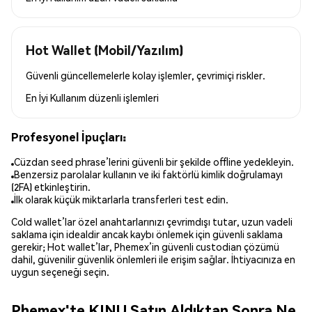
Hot Wallet (Mobil/Yazılım)
Güvenli güncellemelerle kolay işlemler, çevrimiçi riskler.
En İyi Kullanım
düzenli işlemleri
Profesyonel İpuçları:
Cüzdan seed phrase’lerini güvenli bir şekilde offline yedekleyin.
Benzersiz parolalar kullanın ve iki faktörlü kimlik doğrulamayı
(2FA) etkinleştirin.
İlk olarak küçük miktarlarla transferleri test edin.
Cold wallet’lar özel anahtarlarınızı çevrimdışı tutar, uzun vadeli
saklama için idealdir ancak kaybı önlemek için güvenli saklama
gerekir; Hot wallet’lar, Phemex’in güvenli custodian çözümü
dahil, güvenilir güvenlik önlemleri ile erişim sağlar. İhtiyacınıza en
uygun seçeneği seçin.
Phemex'te KINU Satın Aldıktan Sonra Ne