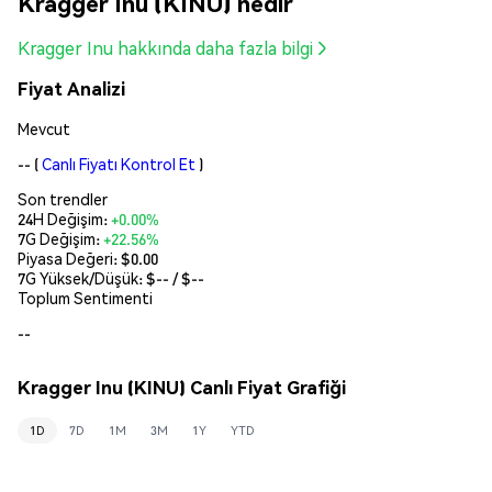
Kragger Inu (KINU) nedir
Kragger Inu hakkında daha fazla bilgi
Fiyat Analizi
Mevcut
--
(
Canlı Fiyatı Kontrol Et
)
Son trendler
24H Değişim:
+0.00%
7G Değişim:
+22.56%
Piyasa Değeri:
$0.00
7G Yüksek/Düşük: $
--
/ $
--
Toplum Sentimenti
--
Kragger Inu (KINU) Canlı Fiyat Grafiği
1D
7D
1M
3M
1Y
YTD