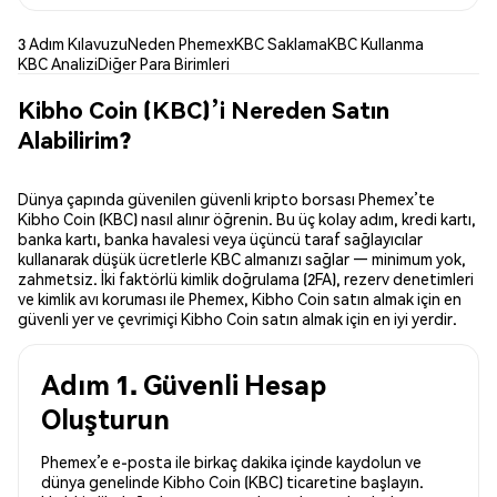
3 Adım Kılavuzu
Neden Phemex
KBC Saklama
KBC Kullanma
KBC Analizi
Diğer Para Birimleri
Kibho Coin (KBC)’i Nereden Satın
Alabilirim?
Dünya çapında güvenilen güvenli kripto borsası Phemex’te
Kibho Coin (KBC) nasıl alınır öğrenin. Bu üç kolay adım, kredi kartı,
banka kartı, banka havalesi veya üçüncü taraf sağlayıcılar
kullanarak düşük ücretlerle KBC almanızı sağlar — minimum yok,
zahmetsiz. İki faktörlü kimlik doğrulama (2FA), rezerv denetimleri
ve kimlik avı koruması ile Phemex, Kibho Coin satın almak için en
güvenli yer ve çevrimiçi Kibho Coin satın almak için en iyi yerdir.
Adım 1. Güvenli Hesap
Oluşturun
Phemex’e e-posta ile birkaç dakika içinde kaydolun ve
dünya genelinde Kibho Coin (KBC) ticaretine başlayın.