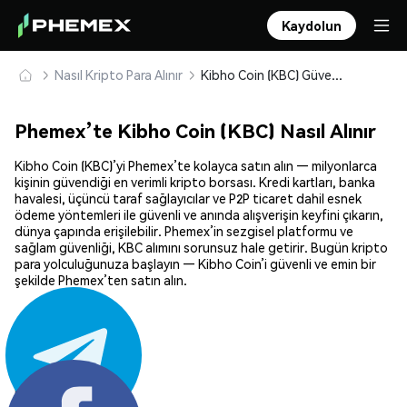
Kaydolun
Nasıl Kripto Para Alınır
Kibho Coin (KBC) Güvenle Satın Alın ve Saklayın
Phemex’te Kibho Coin (KBC) Nasıl Alınır
Kibho Coin (KBC)’yi Phemex’te kolayca satın alın — milyonlarca
kişinin güvendiği en verimli kripto borsası. Kredi kartları, banka
havalesi, üçüncü taraf sağlayıcılar ve P2P ticaret dahil esnek
ödeme yöntemleri ile güvenli ve anında alışverişin keyfini çıkarın,
dünya çapında erişilebilir. Phemex’in sezgisel platformu ve
sağlam güvenliği, KBC alımını sorunsuz hale getirir. Bugün kripto
para yolculuğunuza başlayın — Kibho Coin’i güvenli ve emin bir
şekilde Phemex’ten satın alın.
Paylaş: