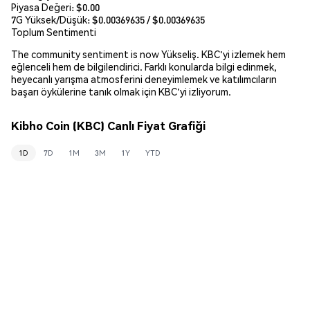
Piyasa Değeri:
$0.00
7G Yüksek/Düşük: $
0.00369635
/ $
0.00369635
Toplum Sentimenti
The community sentiment is now Yükseliş. KBC'yi izlemek hem
eğlenceli hem de bilgilendirici. Farklı konularda bilgi edinmek,
heyecanlı yarışma atmosferini deneyimlemek ve katılımcıların
başarı öykülerine tanık olmak için KBC'yi izliyorum.
Kibho Coin (KBC) Canlı Fiyat Grafiği
1D
7D
1M
3M
1Y
YTD