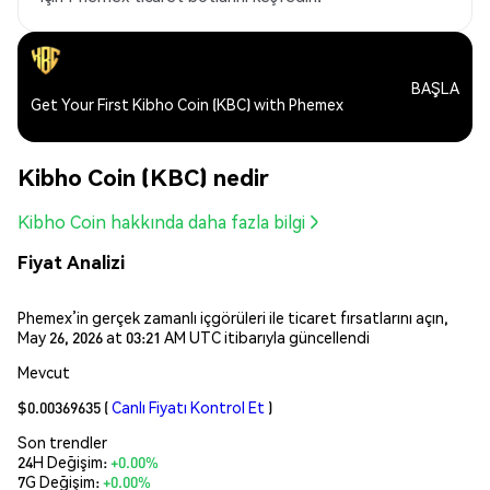
BAŞLA
Get Your First Kibho Coin (KBC) with Phemex
Kibho Coin (KBC) nedir
Kibho Coin hakkında daha fazla bilgi
Fiyat Analizi
Phemex’in gerçek zamanlı içgörüleri ile ticaret fırsatlarını açın,
May 26, 2026 at 03:21 AM UTC itibarıyla güncellendi
Mevcut
$0.00369635
(
Canlı Fiyatı Kontrol Et
)
Son trendler
24H Değişim:
+0.00%
7G Değişim:
+0.00%