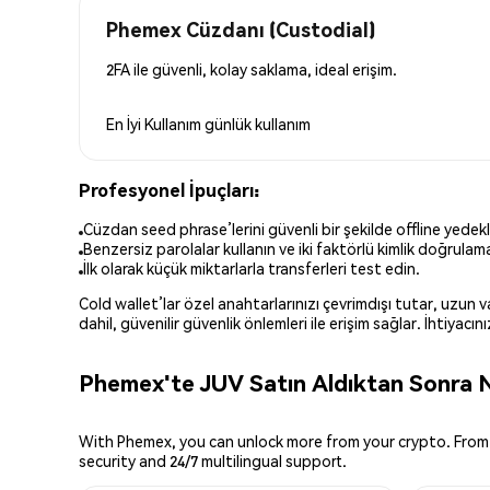
Phemex Cüzdanı (Custodial)
2FA ile güvenli, kolay saklama, ideal erişim.
En İyi Kullanım
günlük kullanım
Profesyonel İpuçları:
Cüzdan seed phrase’lerini güvenli bir şekilde offline yedekl
Benzersiz parolalar kullanın ve iki faktörlü kimlik doğrulamay
İlk olarak küçük miktarlarla transferleri test edin.
Cold wallet’lar özel anahtarlarınızı çevrimdışı tutar, uzun
dahil, güvenilir güvenlik önlemleri ile erişim sağlar. İhtiyac
Phemex'te JUV Satın Aldıktan Sonra N
With Phemex, you can unlock more from your crypto. From 
security and 24/7 multilingual support.