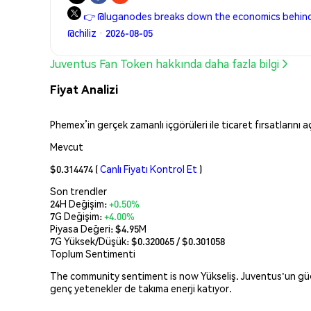
👉 @luganodes breaks down the economics behin
@chiliz · 2026-08-05
Juventus Fan Token hakkında daha fazla bilgi
Fiyat Analizi
Phemex’in gerçek zamanlı içgörüleri ile ticaret fırsatlarını 
Mevcut
$0.314474
(
Canlı Fiyatı Kontrol Et
)
Son trendler
24H Değişim:
+0.50%
7G Değişim:
+4.00%
Piyasa Değeri:
$4.95M
7G Yüksek/Düşük: $
0.320065
/ $
0.301058
Toplum Sentimenti
The community sentiment is now Yükseliş. Juventus'un güçl
genç yetenekler de takıma enerji katıyor.