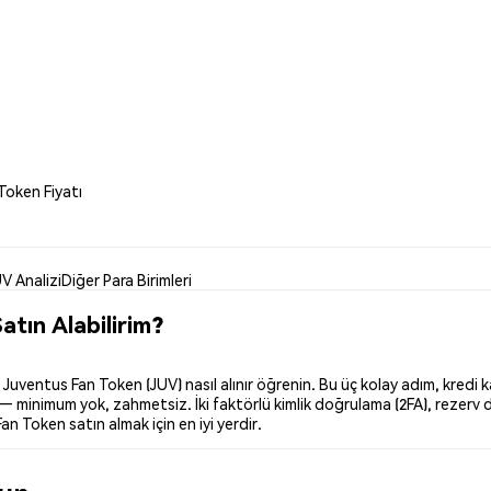
Token Fiyatı
V Analizi
Diğer Para Birimleri
tın Alabilirim?
ventus Fan Token (JUV) nasıl alınır öğrenin. Bu üç kolay adım, kredi k
 — minimum yok, zahmetsiz. İki faktörlü kimlik doğrulama (2FA), rezerv 
an Token satın almak için en iyi yerdir.