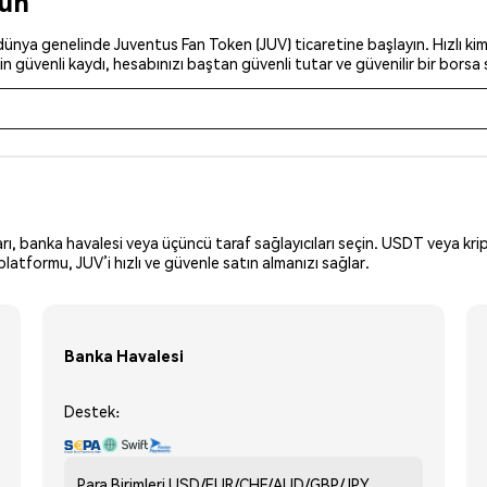
run
ünya genelinde Juventus Fan Token (JUV) ticaretine başlayın. Hızlı kiml
n güvenli kaydı, hesabınızı baştan güvenli tutar ve güvenilir bir borsa 
arı, banka havalesi veya üçüncü taraf sağlayıcıları seçin. USDT veya krip
latformu, JUV’i hızlı ve güvenle satın almanızı sağlar.
Banka Havalesi
Destek:
Para Birimleri
USD/EUR/CHF/AUD/GBP/JPY