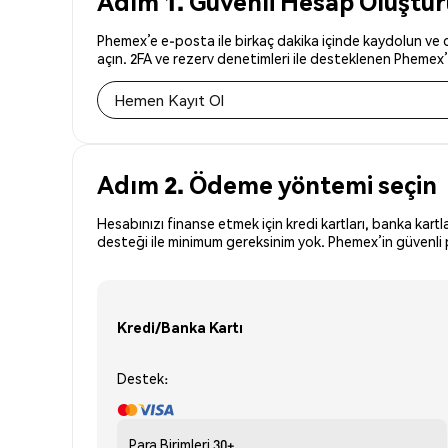
Adım 1. Güvenli Hesap Oluştu
Phemex’e e-posta ile birkaç dakika içinde kaydolun ve d
açın. 2FA ve rezerv denetimleri ile desteklenen Phemex’i
Hemen Kayıt Ol
Adım 2. Ödeme yöntemi seçin
Hesabınızı finanse etmek için kredi kartları, banka kartl
desteği ile minimum gereksinim yok. Phemex’in güvenli p
Kredi/Banka Kartı
Destek:
Para Birimleri
30+