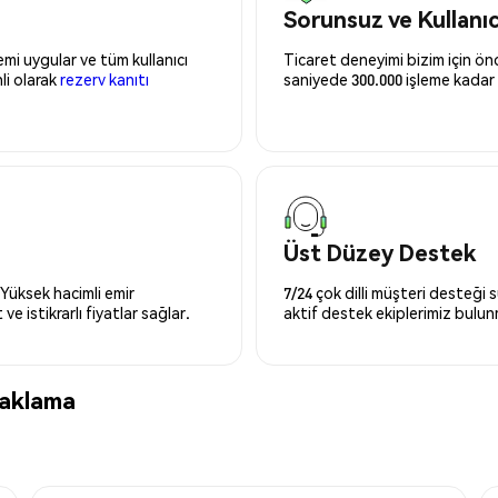
Sorunsuz ve Kullanı
mi uygular ve tüm kullanıcı
Ticaret deneyimi bizim için önce
nli olarak
rezerv kanıtı
saniyede 300.000 işleme kadar 
Üst Düzey Destek
 Yüksek hacimli emir
7/24 çok dilli müşteri desteği
ve istikrarlı fiyatlar sağlar.
aktif destek ekiplerimiz bulu
Saklama