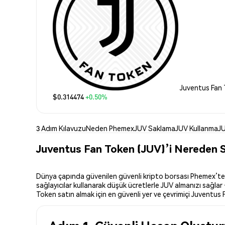
Juventus Fan 
$0.314474
+0.50%
3 Adım Kılavuzu
Neden Phemex
JUV Saklama
JUV Kullanma
JU
Juventus Fan Token (JUV)’i Nereden Sa
Dünya çapında güvenilen güvenli kripto borsası Phemex’te Ju
sağlayıcılar kullanarak düşük ücretlerle JUV almanızı sağlar
Token satın almak için en güvenli yer ve çevrimiçi Juventus F