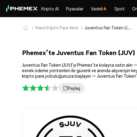
Kripto Al
Piyasalar
Vadeli
Spot
On
Nasıl Kripto Para Alınır
Juventus Fan Token (JUV) Güvenle Satın Alın ve Saklayın
Phemex’te Juventus Fan Token (JUV) N
Juventus Fan Token (JUV)’yi Phemex’te kolayca satın alın — m
esnek ödeme yöntemleri ile güvenli ve anında alışverişin key
kripto para yolculuğunuza başlayın — Juventus Fan Token’i 
Paylaş