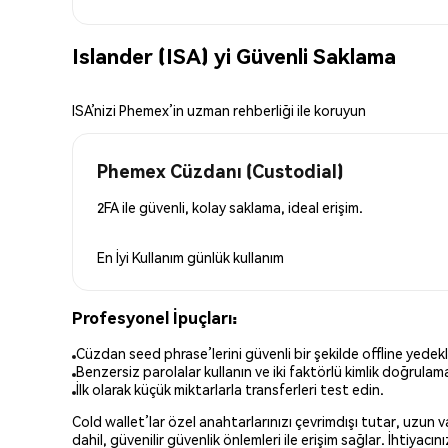
Islander (ISA) yi Güvenli Saklama
ISA’nizi Phemex’in uzman rehberliği ile koruyun
Phemex Cüzdanı (Custodial)
2FA ile güvenli, kolay saklama, ideal erişim.
En İyi Kullanım
günlük kullanım
Profesyonel İpuçları:
Cüzdan seed phrase’lerini güvenli bir şekilde offline yedekl
Benzersiz parolalar kullanın ve iki faktörlü kimlik doğrulamay
İlk olarak küçük miktarlarla transferleri test edin.
Cold wallet’lar özel anahtarlarınızı çevrimdışı tutar, uzun
dahil, güvenilir güvenlik önlemleri ile erişim sağlar. İhtiyac