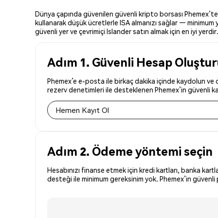
Dünya çapında güvenilen güvenli kripto borsası Phemex’te Isl
kullanarak düşük ücretlerle ISA almanızı sağlar — minimum yo
güvenli yer ve çevrimiçi Islander satın almak için en iyi yerdir
Adım 1. Güvenli Hesap Oluştu
Phemex’e e-posta ile birkaç dakika içinde kaydolun ve dü
rezerv denetimleri ile desteklenen Phemex’in güvenli kay
Hemen Kayıt Ol
Adım 2. Ödeme yöntemi seçin
Hesabınızı finanse etmek için kredi kartları, banka kartl
desteği ile minimum gereksinim yok. Phemex’in güvenli pl