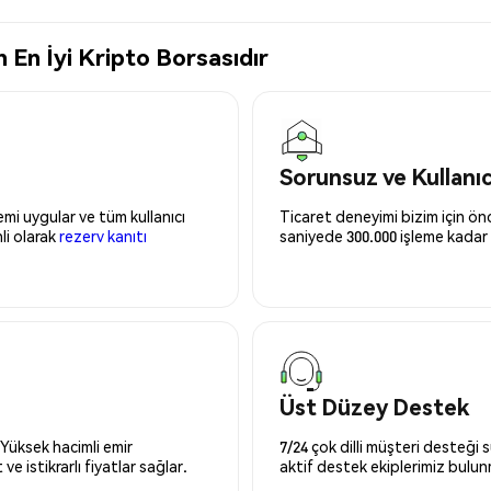
 En İyi Kripto Borsasıdır
Sorunsuz ve Kullanı
mi uygular ve tüm kullanıcı
Ticaret deneyimi bizim için önce
nli olarak
rezerv kanıtı
saniyede 300.000 işleme kadar 
Üst Düzey Destek
 Yüksek hacimli emir
7/24 çok dilli müşteri desteği
ve istikrarlı fiyatlar sağlar.
aktif destek ekiplerimiz bulu