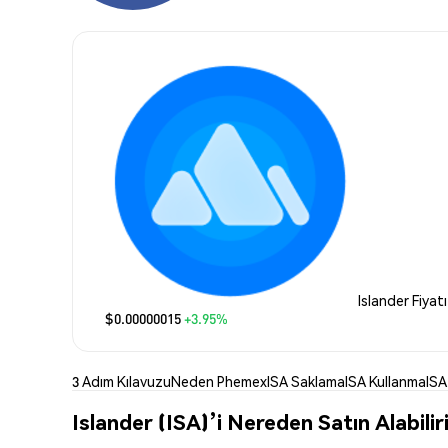
Islander Fiyatı
$0.00000015
+3.95%
3 Adım Kılavuzu
Neden Phemex
ISA Saklama
ISA Kullanma
ISA
Islander (ISA)’i Nereden Satın Alabili