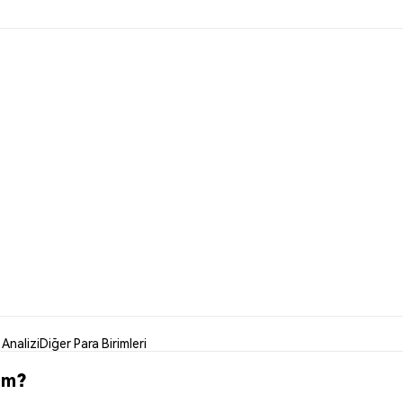
 Analizi
Diğer Para Birimleri
rim?