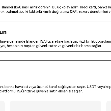
ander (ISA) nasıl alınır öğrenin. Bu üç kolay adım, kredi kartı, banka k
k, zahmetsiz. İki faktörlü kimlik doğrulama (2FA), rezerv denetimleri ve
.
run
nya genelinde Islander (ISA) ticaretine başlayın. Hızlı kimlik doğrulama
dı, hesabınızı baştan güvenli tutar ve güvenilir bir borsa sağlar.
arı, banka havalesi veya üçüncü taraf sağlayıcıları seçin. USDT veya krip
atformu, ISA’i hızlı ve güvenle satın almanızı sağlar.