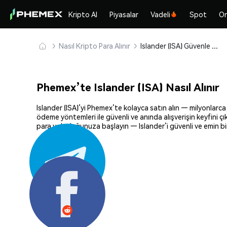
Kripto Al
Piyasalar
Vadeli
Spot
On
Nasıl Kripto Para Alınır
Islander (ISA) Güvenle Satın Alın ve Saklayın
Phemex’te Islander (ISA) Nasıl Alınır
Islander (ISA)’yi Phemex’te kolayca satın alın — milyonlarca 
ödeme yöntemleri ile güvenli ve anında alışverişin keyfini ç
para yolculuğunuza başlayın — Islander’i güvenli ve emin bi
Paylaş: