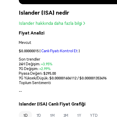
Islander (ISA) nedir
Islander hakkında daha fazla bilgi
Fiyat Analizi
Mevcut
$0.00000015
(
Canlı Fiyatı Kontrol Et
)
Son trendler
24H Değişim:
+3.95%
7G Değişim:
+2.99%
Piyasa Değeri:
$295.00
7G Yüksek/Düşük: $
0.000001606112
/ $
0.000001353496
Toplum Sentimenti
--
Islander (ISA) Canlı Fiyat Grafiği
1D
7D
1M
3M
1Y
YTD