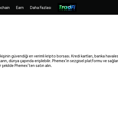
chain
Earn
Daha Fazlası
kişinin güvendiği en verimli kripto borsası. Kredi kartları, banka havales
ıkarın, dünya çapında erişilebilir. Phemex’in sezgisel platformu ve sağla
r şekilde Phemex’ten satın alın.