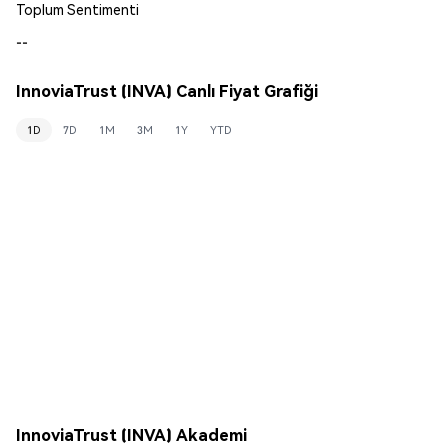
Toplum Sentimenti
--
InnoviaTrust (INVA) Canlı Fiyat Grafiği
1D
7D
1M
3M
1Y
YTD
InnoviaTrust (INVA) Akademi