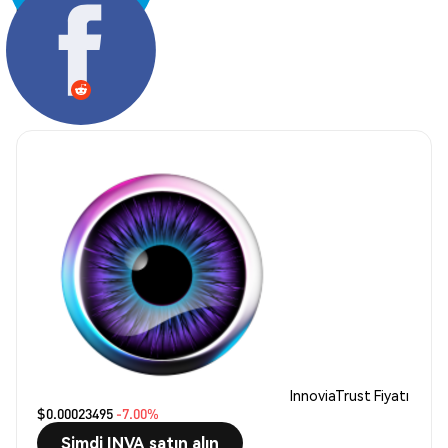
Paylaş:
InnoviaTrust Fiyatı
$0.00023495
-7.00%
Şimdi INVA satın alın