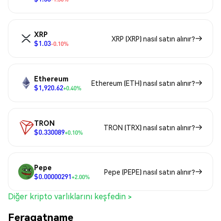
XRP
XRP (XRP) nasıl satın alınır?
$1.03
-0.10%
Ethereum
Ethereum (ETH) nasıl satın alınır?
$1,920.62
+0.40%
TRON
TRON (TRX) nasıl satın alınır?
$0.330089
+0.10%
Pepe
Pepe (PEPE) nasıl satın alınır?
$0.00000291
+2.00%
Diğer kripto varlıklarını keşfedin >
Feragatname