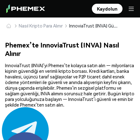
Kaydolun
Nasıl Kripto Para Alınır
InnoviaTrust (INVA) Güvenle Satın Alın ve Saklayın
Phemex’te InnoviaTrust (INVA) Nasıl
Alınır
InnoviaTrust (INVA)’yi Phemex’te kolayca satın alın — milyonlarca
kişinin güvendiği en verimli kripto borsası. Kredi kartları, banka
havalesi, üçüncü taraf sağlayıcılar ve P2P ticaret dahil esnek
ödeme yöntemleri ile güvenli ve anında alışverişin keyfini çıkarın,
dünya çapında erişilebilir. Phemex’in sezgisel platformu ve
sağlam güvenliği, INVA alımını sorunsuz hale getirir. Bugün kripto
para yolculuğunuza başlayın — InnoviaTrust’i güvenli ve emin bir
şekilde Phemex’ten satın alın.