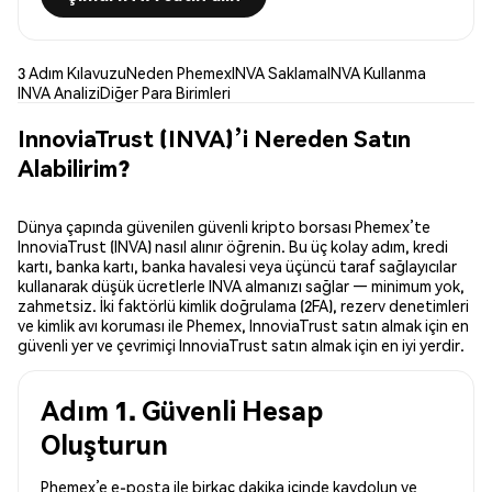
3 Adım Kılavuzu
Neden Phemex
INVA Saklama
INVA Kullanma
INVA Analizi
Diğer Para Birimleri
InnoviaTrust (INVA)’i Nereden Satın
Alabilirim?
Dünya çapında güvenilen güvenli kripto borsası Phemex’te
InnoviaTrust (INVA) nasıl alınır öğrenin. Bu üç kolay adım, kredi
kartı, banka kartı, banka havalesi veya üçüncü taraf sağlayıcılar
kullanarak düşük ücretlerle INVA almanızı sağlar — minimum yok,
zahmetsiz. İki faktörlü kimlik doğrulama (2FA), rezerv denetimleri
ve kimlik avı koruması ile Phemex, InnoviaTrust satın almak için en
güvenli yer ve çevrimiçi InnoviaTrust satın almak için en iyi yerdir.
Adım 1. Güvenli Hesap
Oluşturun
Phemex’e e-posta ile birkaç dakika içinde kaydolun ve