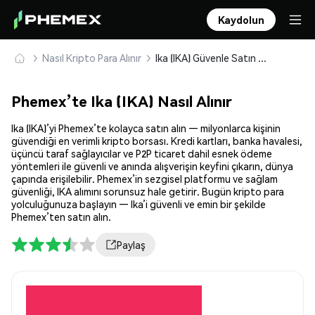
Kaydolun
Nasıl Kripto Para Alınır
Ika (IKA) Güvenle Satın Alın ve Saklayın
Phemex’te Ika (IKA) Nasıl Alınır
Ika (IKA)’yi Phemex’te kolayca satın alın — milyonlarca kişinin
güvendiği en verimli kripto borsası. Kredi kartları, banka havalesi,
üçüncü taraf sağlayıcılar ve P2P ticaret dahil esnek ödeme
yöntemleri ile güvenli ve anında alışverişin keyfini çıkarın, dünya
çapında erişilebilir. Phemex’in sezgisel platformu ve sağlam
güvenliği, IKA alımını sorunsuz hale getirir. Bugün kripto para
yolculuğunuza başlayın — Ika’i güvenli ve emin bir şekilde
Phemex’ten satın alın.
Paylaş