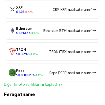
XRP
XRP (XRP) nasıl satın alınır?
$1.03
-0.20%
Ethereum
Ethereum (ETH) nasıl satın alınır?
$1,913.67
+0.00%
TRON
TRON (TRX) nasıl satın alınır?
$0.32948
+0.70%
Pepe
Pepe (PEPE) nasıl satın alınır?
$0.00000287
+0.30%
Diğer kripto varlıklarını keşfedin >
Feragatname