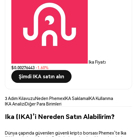
Ika Fiyatı
$0.00276443
-1.60%
Şimdi IKA satın alın
3 Adım Kılavuzu
Neden Phemex
IKA Saklama
IKA Kullanma
IKA Analizi
Diğer Para Birimleri
Ika (IKA)’i Nereden Satın Alabilirim?
Dünya çapında güvenilen güvenli kripto borsası Phemex’te Ika