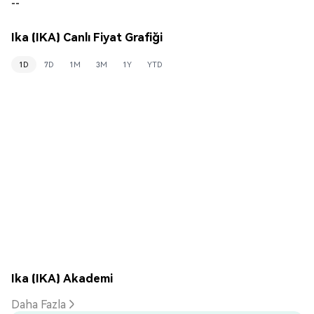
--
Ika (IKA) Canlı Fiyat Grafiği
1D
7D
1M
3M
1Y
YTD
Ika (IKA) Akademi
Daha Fazla