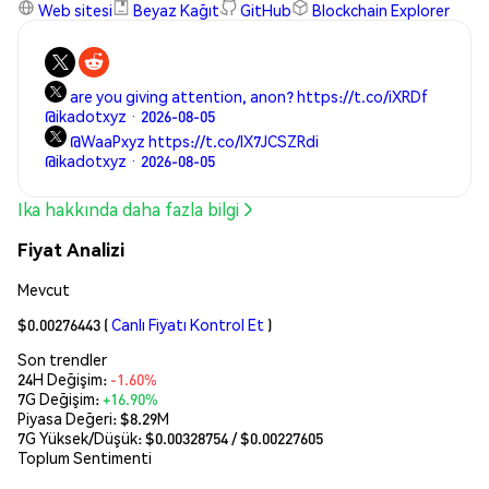
Web sitesi
Beyaz Kağıt
GitHub
Blockchain Explorer
are you giving attention, anon? https://t.co/iXRDf
@ikadotxyz · 2026-08-05
@WaaPxyz https://t.co/IX7JCSZRdi
@ikadotxyz · 2026-08-05
Ika hakkında daha fazla bilgi
Fiyat Analizi
Mevcut
$0.00276443
(
Canlı Fiyatı Kontrol Et
)
Son trendler
24H Değişim:
-1.60%
7G Değişim:
+16.90%
Piyasa Değeri:
$8.29M
7G Yüksek/Düşük: $
0.00328754
/ $
0.00227605
Toplum Sentimenti