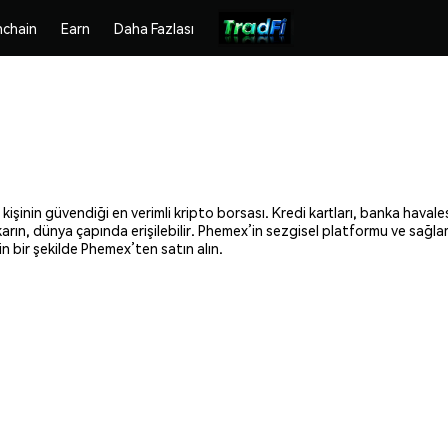
chain
Earn
Daha Fazlası
şinin güvendiği en verimli kripto borsası. Kredi kartları, banka havales
ıkarın, dünya çapında erişilebilir. Phemex’in sezgisel platformu ve sağl
 bir şekilde Phemex’ten satın alın.