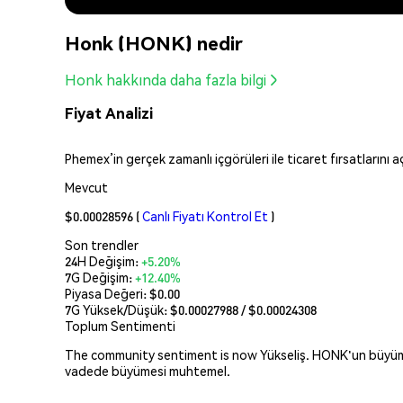
Honk (HONK) nedir
Honk hakkında daha fazla bilgi
Fiyat Analizi
Phemex’in gerçek zamanlı içgörüleri ile ticaret fırsatlarını 
Mevcut
$0.00028596
(
Canlı Fiyatı Kontrol Et
)
Son trendler
24H Değişim:
+5.20%
7G Değişim:
+12.40%
Piyasa Değeri:
$0.00
7G Yüksek/Düşük: $
0.00027988
/ $
0.00024308
Toplum Sentimenti
The community sentiment is now Yükseliş. HONK'un büyüme p
vadede büyümesi muhtemel.