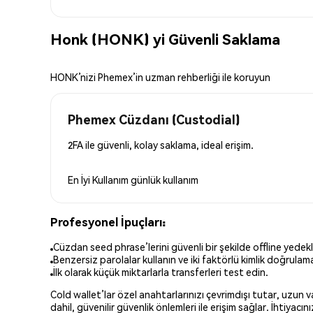
Honk (HONK) yi Güvenli Saklama
HONK’nizi Phemex’in uzman rehberliği ile koruyun
Phemex Cüzdanı (Custodial)
2FA ile güvenli, kolay saklama, ideal erişim.
En İyi Kullanım
günlük kullanım
Profesyonel İpuçları:
Cüzdan seed phrase’lerini güvenli bir şekilde offline yedekl
Benzersiz parolalar kullanın ve iki faktörlü kimlik doğrulamay
İlk olarak küçük miktarlarla transferleri test edin.
Cold wallet’lar özel anahtarlarınızı çevrimdışı tutar, uzun
dahil, güvenilir güvenlik önlemleri ile erişim sağlar. İhtiyac