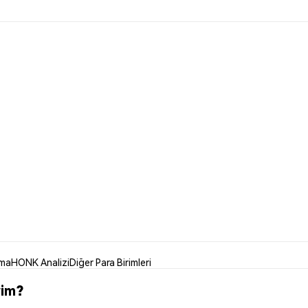
nma
HONK Analizi
Diğer Para Birimleri
rim?