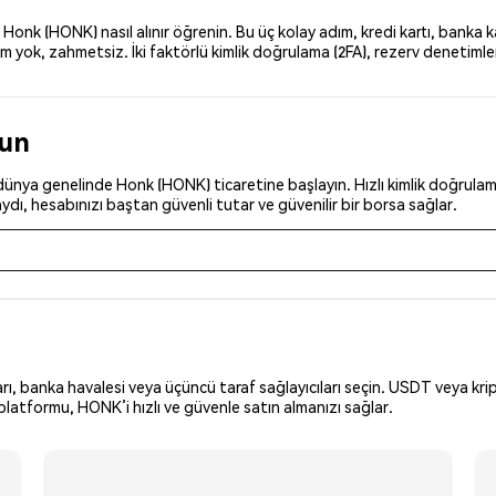
nk (HONK) nasıl alınır öğrenin. Bu üç kolay adım, kredi kartı, banka ka
yok, zahmetsiz. İki faktörlü kimlik doğrulama (2FA), rezerv denetimleri
run
ünya genelinde Honk (HONK) ticaretine başlayın. Hızlı kimlik doğrulamay
dı, hesabınızı baştan güvenli tutar ve güvenilir bir borsa sağlar.
arı, banka havalesi veya üçüncü taraf sağlayıcıları seçin. USDT veya krip
latformu, HONK’i hızlı ve güvenle satın almanızı sağlar.