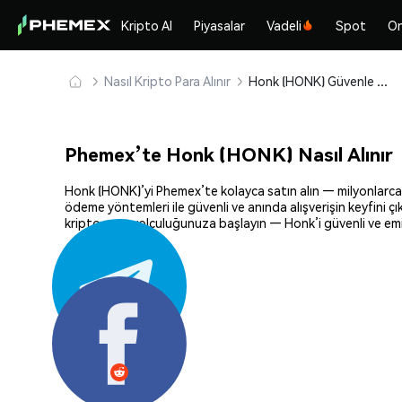
Kripto Al
Piyasalar
Vadeli
Spot
On
Nasıl Kripto Para Alınır
Honk (HONK) Güvenle Satın Alın ve Saklayın
Phemex’te Honk (HONK) Nasıl Alınır
Honk (HONK)’yi Phemex’te kolayca satın alın — milyonlarca ki
ödeme yöntemleri ile güvenli ve anında alışverişin keyfini ç
kripto para yolculuğunuza başlayın — Honk’i güvenli ve emin
Paylaş: