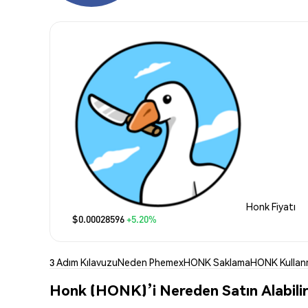
Honk Fiyatı
$0.00028596
+5.20%
3 Adım Kılavuzu
Neden Phemex
HONK Saklama
HONK Kulla
Honk (HONK)’i Nereden Satın Alabili