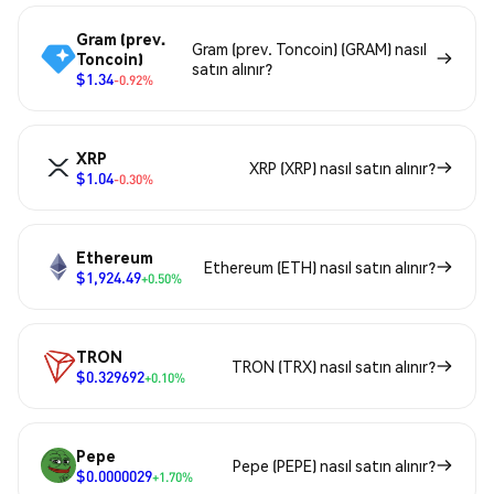
Gram (prev.
Gram (prev. Toncoin) (GRAM) nasıl
Toncoin)
satın alınır?
$1.34
-0.92%
XRP
XRP (XRP) nasıl satın alınır?
$1.04
-0.30%
Ethereum
Ethereum (ETH) nasıl satın alınır?
$1,924.49
+0.50%
TRON
TRON (TRX) nasıl satın alınır?
$0.329692
+0.10%
Pepe
Pepe (PEPE) nasıl satın alınır?
$0.0000029
+1.70%