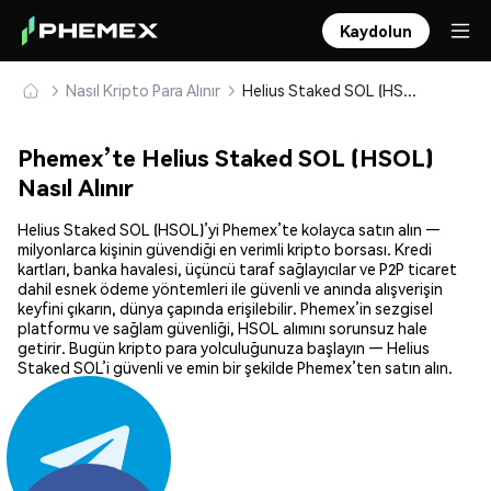
Kaydolun
Nasıl Kripto Para Alınır
Helius Staked SOL (HSOL) Güvenle Satın Alın ve Saklayın
Phemex’te Helius Staked SOL (HSOL)
Nasıl Alınır
Helius Staked SOL (HSOL)’yi Phemex’te kolayca satın alın —
milyonlarca kişinin güvendiği en verimli kripto borsası. Kredi
kartları, banka havalesi, üçüncü taraf sağlayıcılar ve P2P ticaret
dahil esnek ödeme yöntemleri ile güvenli ve anında alışverişin
keyfini çıkarın, dünya çapında erişilebilir. Phemex’in sezgisel
platformu ve sağlam güvenliği, HSOL alımını sorunsuz hale
getirir. Bugün kripto para yolculuğunuza başlayın — Helius
Staked SOL’i güvenli ve emin bir şekilde Phemex’ten satın alın.