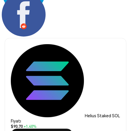
Paylaş:
Helius Staked SOL
Fiyatı
$90.70
+1.40%