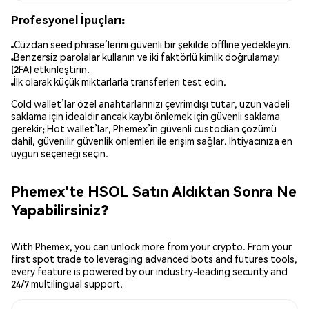
Profesyonel İpuçları:
Cüzdan seed phrase’lerini güvenli bir şekilde offline yedekleyin.
Benzersiz parolalar kullanın ve iki faktörlü kimlik doğrulamayı
(2FA) etkinleştirin.
İlk olarak küçük miktarlarla transferleri test edin.
Cold wallet’lar özel anahtarlarınızı çevrimdışı tutar, uzun vadeli
saklama için idealdir ancak kaybı önlemek için güvenli saklama
gerekir; Hot wallet’lar, Phemex’in güvenli custodian çözümü
dahil, güvenilir güvenlik önlemleri ile erişim sağlar. İhtiyacınıza en
uygun seçeneği seçin.
Phemex'te HSOL Satın Aldıktan Sonra Ne
Yapabilirsiniz?
With Phemex, you can unlock more from your crypto. From your
first spot trade to leveraging advanced bots and futures tools,
every feature is powered by our industry-leading security and
24/7 multilingual support.