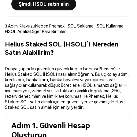
Şimdi HSOL satın alın
3 Adım Kılavuzu
Neden Phemex
HSOL Saklama
HSOL Kullanma
HSOL Analizi
Diğer Para Birimleri
Helius Staked SOL (HSOL)’i Nereden
Satın Alabilirim?
Dünya çapında güvenilen güvenli kripto borsası Phemex’te
Helius Staked SOL (HSOL) nasıl alınır öğrenin. Bu üç kolay adım,
kredi kartı, banka kartı, banka havalesi veya üçüncü taraf
sağlayıcılar kullanarak düşük ücretlerle HSOL almanızı sağlar —
minimum yok, zahmetsiz. İki faktörlü kimlik doğrulama (2FA),
rezerv denetimleri ve kimlik avı koruması ile Phemex, Helius
Staked SOL satın almak için en güvenli yer ve çevrimiçi Helius
Staked SOL satın almak için en iyi yerdir.
Adım 1. Güvenli Hesap
Oluşturun