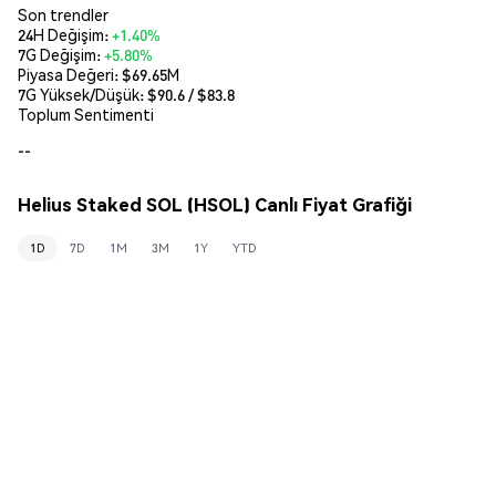
Son trendler
24H Değişim:
+1.40%
7G Değişim:
+5.80%
Piyasa Değeri:
$69.65M
7G Yüksek/Düşük: $
90.6
/ $
83.8
Toplum Sentimenti
--
Helius Staked SOL (HSOL) Canlı Fiyat Grafiği
1D
7D
1M
3M
1Y
YTD