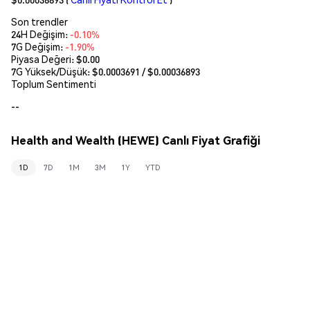
Son trendler
24H Değişim:
-0.10%
7G Değişim:
-1.90%
Piyasa Değeri:
$0.00
7G Yüksek/Düşük: $
0.0003691
/ $
0.00036893
Toplum Sentimenti
--
Health and Wealth (HEWE) Canlı Fiyat Grafiği
1D
7D
1M
3M
1Y
YTD