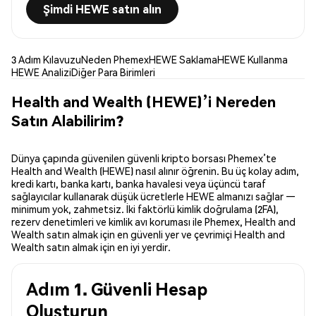
Şimdi HEWE satın alın
3 Adım Kılavuzu
Neden Phemex
HEWE Saklama
HEWE Kullanma
HEWE Analizi
Diğer Para Birimleri
Health and Wealth (HEWE)’i Nereden
Satın Alabilirim?
Dünya çapında güvenilen güvenli kripto borsası Phemex’te
Health and Wealth (HEWE) nasıl alınır öğrenin. Bu üç kolay adım,
kredi kartı, banka kartı, banka havalesi veya üçüncü taraf
sağlayıcılar kullanarak düşük ücretlerle HEWE almanızı sağlar —
minimum yok, zahmetsiz. İki faktörlü kimlik doğrulama (2FA),
rezerv denetimleri ve kimlik avı koruması ile Phemex, Health and
Wealth satın almak için en güvenli yer ve çevrimiçi Health and
Wealth satın almak için en iyi yerdir.
Adım 1. Güvenli Hesap
Oluşturun