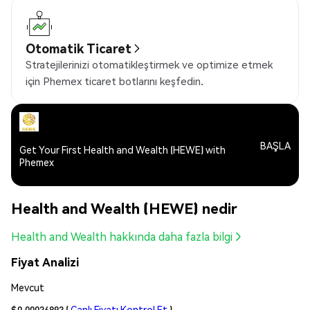
Otomatik Ticaret
Stratejilerinizi otomatikleştirmek ve optimize etmek
için Phemex ticaret botlarını keşfedin.
BAŞLA
Get Your First Health and Wealth (HEWE) with
Phemex
Health and Wealth (HEWE) nedir
Health and Wealth hakkında daha fazla bilgi
Fiyat Analizi
Mevcut
$0.00036893
(
Canlı Fiyatı Kontrol Et
)