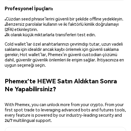
Profesyonel İpuçları:
Cüzdan seed phrase’lerini güvenli bir şekilde offline yedekleyin.
Benzersiz parolalar kullanın ve iki faktörlü kimlik doğrulamayı
(2FA) etkinleştirin.
İlk olarak küçük miktarlarla transferleri test edin.
Cold wallet’lar özel anahtarlarınızı çevrimdışı tutar, uzun vadeli
saklama için idealdir ancak kaybı önlemek için güvenli saklama
gerekir; Hot wallet’lar, Phemex’in güvenli custodian çözümü
dahil, güvenilir güvenlik önlemleri ile erişim sağlar. İhtiyacınıza en
uygun seçeneği seçin.
Phemex'te HEWE Satın Aldıktan Sonra
Ne Yapabilirsiniz?
With Phemex, you can unlock more from your crypto. From your
first spot trade to leveraging advanced bots and futures tools,
every feature is powered by our industry-leading security and
24/7 multilingual support.