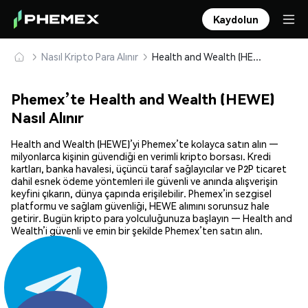
Kaydolun
Nasıl Kripto Para Alınır
Health and Wealth (HEWE) Güvenle Satın Alın ve Saklayın
Phemex’te Health and Wealth (HEWE)
Nasıl Alınır
Health and Wealth (HEWE)’yi Phemex’te kolayca satın alın —
milyonlarca kişinin güvendiği en verimli kripto borsası. Kredi
kartları, banka havalesi, üçüncü taraf sağlayıcılar ve P2P ticaret
dahil esnek ödeme yöntemleri ile güvenli ve anında alışverişin
keyfini çıkarın, dünya çapında erişilebilir. Phemex’in sezgisel
platformu ve sağlam güvenliği, HEWE alımını sorunsuz hale
getirir. Bugün kripto para yolculuğunuza başlayın — Health and
Wealth’i güvenli ve emin bir şekilde Phemex’ten satın alın.