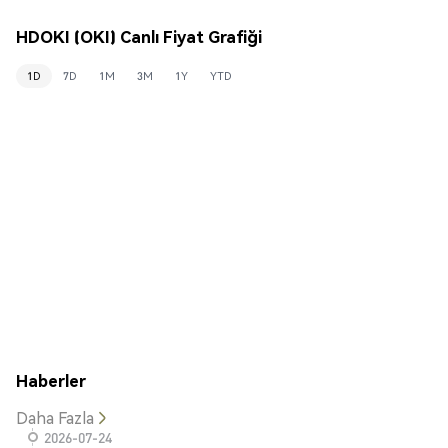
HDOKI (OKI) Canlı Fiyat Grafiği
1D
7D
1M
3M
1Y
YTD
Haberler
Daha Fazla
2026-07-24