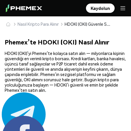
Kaydolun
Nasıl Kripto Para Alınır
HDOKI (OKI) Güvenle Satın Alın ve Saklayın
Phemex’te HDOKI (OKI) Nasıl Alınır
HDOKI (OKI)’yi Phemex’te kolayca satın alın — milyonlarca kişinin
güvendiği en verimli kripto borsası. Kredi kartları, banka havalesi,
üçüncü taraf sağlayıcılar ve P2P ticaret dahil esnek ödeme
yöntemleri ile güvenli ve anında alışverişin keyfini çıkarın, dünya
çapında erişilebilir. Phemex’in sezgisel platformu ve sağlam
güvenliği, OKI alımını sorunsuz hale getirir. Bugün kripto para
yolculuğunuza başlayın — HDOKI’i güvenli ve emin bir şekilde
Phemex’ten satın alın.
Paylaş: