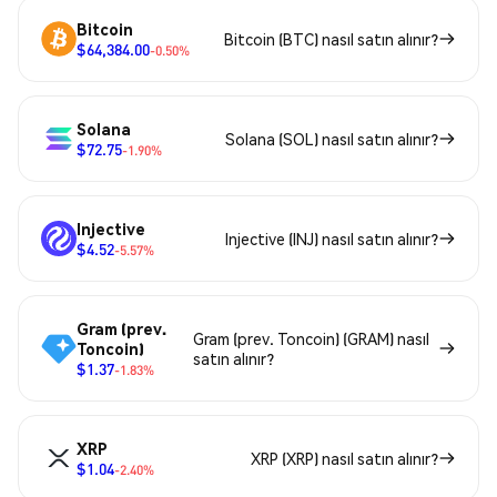
Bitcoin
Bitcoin (BTC) nasıl satın alınır?
$64,384.00
-0.50%
Solana
Solana (SOL) nasıl satın alınır?
$72.75
-1.90%
Injective
Injective (INJ) nasıl satın alınır?
$4.52
-5.57%
Gram (prev.
Gram (prev. Toncoin) (GRAM) nasıl
Toncoin)
satın alınır?
$1.37
-1.83%
XRP
XRP (XRP) nasıl satın alınır?
$1.04
-2.40%