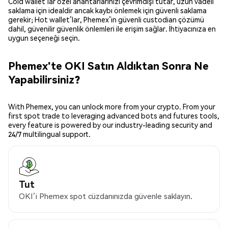
Cold wallet’lar özel anahtarlarınızı çevrimdışı tutar, uzun vadeli
saklama için idealdir ancak kaybı önlemek için güvenli saklama
gerekir; Hot wallet’lar, Phemex’in güvenli custodian çözümü
dahil, güvenilir güvenlik önlemleri ile erişim sağlar. İhtiyacınıza en
uygun seçeneği seçin.
Phemex'te OKI Satın Aldıktan Sonra Ne
Yapabilirsiniz?
With Phemex, you can unlock more from your crypto. From your
first spot trade to leveraging advanced bots and futures tools,
every feature is powered by our industry-leading security and
24/7 multilingual support.
Tut
OKI’i Phemex spot cüzdanınızda güvenle saklayın.