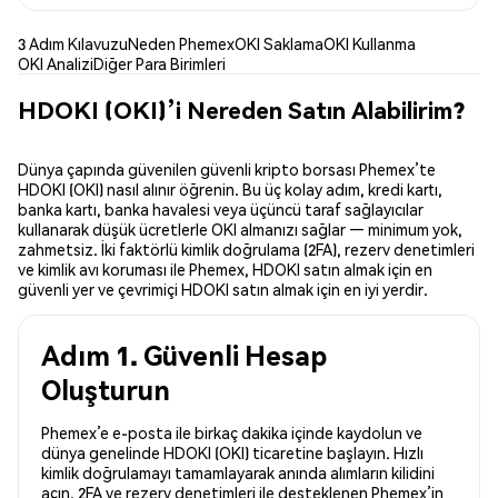
3 Adım Kılavuzu
Neden Phemex
OKI Saklama
OKI Kullanma
OKI Analizi
Diğer Para Birimleri
HDOKI (OKI)’i Nereden Satın Alabilirim?
Dünya çapında güvenilen güvenli kripto borsası Phemex’te
HDOKI (OKI) nasıl alınır öğrenin. Bu üç kolay adım, kredi kartı,
banka kartı, banka havalesi veya üçüncü taraf sağlayıcılar
kullanarak düşük ücretlerle OKI almanızı sağlar — minimum yok,
zahmetsiz. İki faktörlü kimlik doğrulama (2FA), rezerv denetimleri
ve kimlik avı koruması ile Phemex, HDOKI satın almak için en
güvenli yer ve çevrimiçi HDOKI satın almak için en iyi yerdir.
Adım 1. Güvenli Hesap
Oluşturun
Phemex’e e-posta ile birkaç dakika içinde kaydolun ve
dünya genelinde HDOKI (OKI) ticaretine başlayın. Hızlı
kimlik doğrulamayı tamamlayarak anında alımların kilidini
açın. 2FA ve rezerv denetimleri ile desteklenen Phemex’in