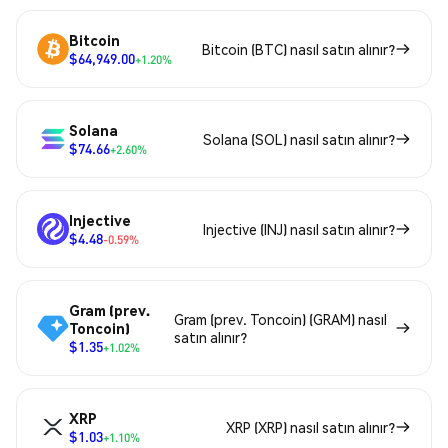
Bitcoin
Bitcoin (BTC) nasıl satın alınır?
$64,949.00
+1.20%
Solana
Solana (SOL) nasıl satın alınır?
$74.66
+2.60%
Injective
Injective (INJ) nasıl satın alınır?
$4.48
-0.59%
Gram (prev.
Gram (prev. Toncoin) (GRAM) nasıl
Toncoin)
satın alınır?
$1.35
+1.02%
XRP
XRP (XRP) nasıl satın alınır?
$1.03
+1.10%