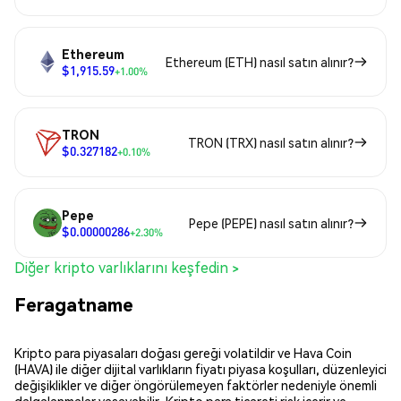
Ethereum
Ethereum (ETH) nasıl satın alınır?
$1,915.59
+1.00%
TRON
TRON (TRX) nasıl satın alınır?
$0.327182
+0.10%
Pepe
Pepe (PEPE) nasıl satın alınır?
$0.00000286
+2.30%
Diğer kripto varlıklarını keşfedin >
Feragatname
Kripto para piyasaları doğası gereği volatildir ve Hava Coin
(HAVA) ile diğer dijital varlıkların fiyatı piyasa koşulları, düzenleyici
değişiklikler ve diğer öngörülemeyen faktörler nedeniyle önemli
dalgalanmalar yaşayabilir. Kripto para ticareti risk içerir ve