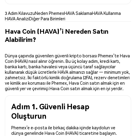
3 Adım Kılavuzu
Neden Phemex
HAVA Saklama
HAVA Kullanma
HAVA Analizi
Diğer Para Birimleri
Hava Coin (HAVA)’i Nereden Satın
Alabilirim?
Dünya çapında güvenilen güvenli kripto borsası Phemex’te Hava
Coin (HAVA) nasıl alınır öğrenin. Bu üç kolay adım, kredi kartı,
banka kartı, banka havalesi veya üçüncü taraf sağlayıcılar
kullanarak düşük ücretlerle HAVA almanızı sağlar — minimum yok,
zahmetsiz. İki faktörlü kimlik doğrulama (2FA), rezerv denetimleri
ve kimlik avı koruması ile Phemex, Hava Coin satın almak için en
güvenli yer ve çevrimiçi Hava Coin satın almak için en iyi yerdir.
Adım 1. Güvenli Hesap
Oluşturun
Phemex’e e-posta ile birkaç dakika içinde kaydolun ve
dünya genelinde Hava Coin (HAVA) ticaretine başlayın.