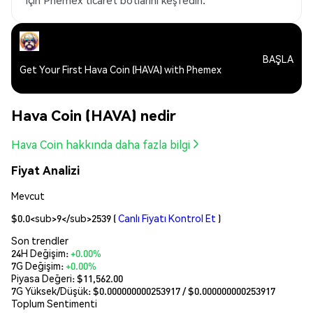
için Phemex ticaret botlarını keşfedin.
BAŞLA
Get Your First Hava Coin (HAVA) with Phemex
Hava Coin (HAVA) nedir
Hava Coin hakkında daha fazla bilgi
Fiyat Analizi
Mevcut
$0.0<sub>9</sub>2539
(
Canlı Fiyatı Kontrol Et
)
Son trendler
24H Değişim:
+0.00%
7G Değişim:
+0.00%
Piyasa Değeri:
$11,562.00
7G Yüksek/Düşük: $
0.000000000253917
/ $
0.000000000253917
Toplum Sentimenti