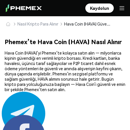
Kaydolun
Nasıl Kripto Para Alınır
Hava Coin (HAVA) Güvenle Satın Alın ve Saklayın
Phemex’te Hava Coin (HAVA) Nasıl Alınır
Hava Coin (HAVA)’yi Phemex’te kolayca satın alın — milyonlarca
kişinin güvendiği en verimli kripto borsası. Kredi kartları, banka
havalesi, üçüncü taraf sağlayıcılar ve P2P ticaret dahil esnek
ödeme yöntemleri ile güvenli ve anında alışverişin keyfini çıkarın,
dünya çapında erişilebilir. Phemex’in sezgisel platformu ve
sağlam güvenliği, HAVA alımını sorunsuz hale getirir. Bugün
kripto para yolculuğunuza başlayın — Hava Coin’i güvenli ve emin
bir şekilde Phemex’ten satın alın.
Paylaş: