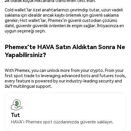
İlk olarak küçük miktarlarla transferleri test edin.
Cold wallet’lar özel anahtarlarınızı çevrimdışı tutar, uzun vadeli
saklama için idealdir ancak kaybı önlemek için güvenli saklama
gerekir; Hot wallet’lar, Phemex’in güvenli custodian çözümü
dahil, güvenilir güvenlik önlemleri ile erişim sağlar. İhtiyacınıza en
uygun seçeneği seçin.
Phemex'te HAVA Satın Aldıktan Sonra Ne
Yapabilirsiniz?
With Phemex, you can unlock more from your crypto. From your
first spot trade to leveraging advanced bots and futures tools,
every feature is powered by our industry-leading security and
24/7 multilingual support.
Tut
HAVA’i Phemex spot cüzdanınızda güvenle saklayın.