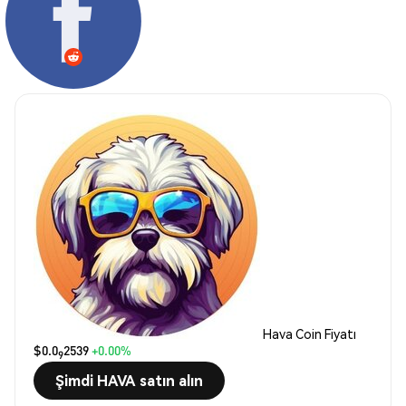
Hava Coin Fiyatı
$0.0
2539
+0.00%
9
Şimdi HAVA satın alın