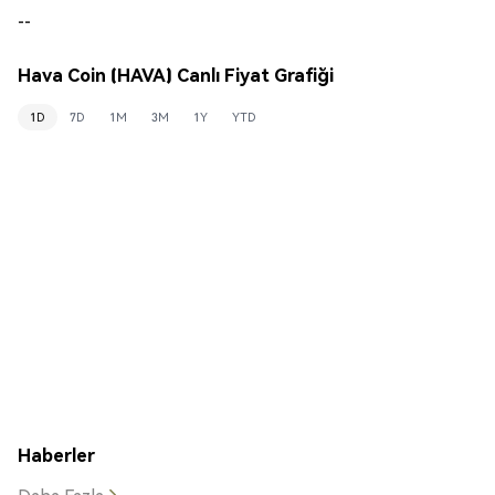
--
Hava Coin (HAVA) Canlı Fiyat Grafiği
1D
7D
1M
3M
1Y
YTD
Haberler