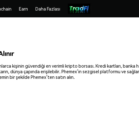
chain
Earn
Daha Fazlası
lınır
rca kişinin güvendiği en verimli kripto borsası. Kredi kartları, banka h
ıkarın, dünya çapında erişilebilir. Phemex’in sezgisel platformu ve sağl
min bir şekilde Phemex’ten satın alın.