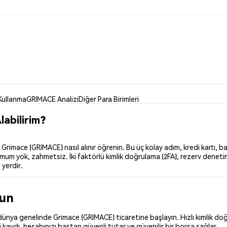
Kullanma
GRIMACE Analizi
Diğer Para Birimleri
abilirim?
imace (GRIMACE) nasıl alınır öğrenin. Bu üç kolay adım, kredi kartı, ba
um yok, zahmetsiz. İki faktörlü kimlik doğrulama (2FA), rezerv denetiml
 yerdir.
run
ünya genelinde Grimace (GRIMACE) ticaretine başlayın. Hızlı kimlik doğr
kaydı, hesabınızı baştan güvenli tutar ve güvenilir bir borsa sağlar.