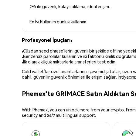
2FA ile güvenli, kolay saklama, ideal erişim.
En İyi Kullanım
günlük kullanım
Profesyonel İpuçları:
Cüzdan seed phrase’lerini güvenli bir şekilde offline yedekl
Benzersiz parolalar kullanın ve iki faktörlü kimlik doğrulamay
İlk olarak küçük miktarlarla transferleri test edin.
Cold wallet’lar özel anahtarlarınızı çevrimdışı tutar, uzun
dahil, güvenilir güvenlik önlemleri ile erişim sağlar. İhtiyac
Phemex'te GRIMACE Satın Aldıktan So
With Phemex, you can unlock more from your crypto. From 
security and 24/7 multilingual support.