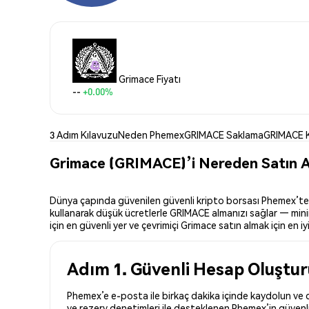
Grimace Fiyatı
--
+0.00%
3 Adım Kılavuzu
Neden Phemex
GRIMACE Saklama
GRIMACE 
Grimace (GRIMACE)’i Nereden Satın Al
Dünya çapında güvenilen güvenli kripto borsası Phemex’te Gr
kullanarak düşük ücretlerle GRIMACE almanızı sağlar — minim
için en güvenli yer ve çevrimiçi Grimace satın almak için en iyi
Adım 1. Güvenli Hesap Oluştu
Phemex’e e-posta ile birkaç dakika içinde kaydolun ve d
ve rezerv denetimleri ile desteklenen Phemex’in güvenli 