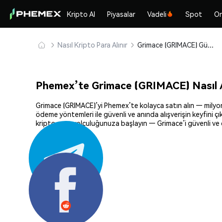
Kripto Al
Piyasalar
Vadeli
Spot
On
Nasıl Kripto Para Alınır
Grimace (GRIMACE) Güvenle Satın Alın ve Saklayın
Phemex’te Grimace (GRIMACE) Nasıl A
Grimace (GRIMACE)’yi Phemex’te kolayca satın alın — milyonla
ödeme yöntemleri ile güvenli ve anında alışverişin keyfini ç
kripto para yolculuğunuza başlayın — Grimace’i güvenli ve e
Paylaş: