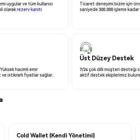
mi uygular ve tüm kullanıcı
Ticaret deneyimi bizim için önce
nli olarak
rezerv kanıtı
saniyede 300.000 işleme kadar 
Üst Düzey Destek
 Yüksek hacimli emir
7/24 çok dilli müşteri desteği
ve istikrarlı fiyatlar sağlar.
aktif destek ekiplerimiz bulu
a
Cold Wallet (Kendi Yönetimi)