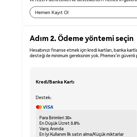
Hemen Kayıt Ol
Adım 2. Ödeme yöntemi seçin
Hesabınızı finanse etmek için kredi kartları, banka kartl
desteği ile minimum gereksinim yok. Phemex’in güvenli p
Kredi/Banka Kartı
Destek:
Para Birimleri
30+
En Düşük Ücret
0.8%
Varış
Anında
En İyi Kullanım
İlk satın alma/Küçük miktarlar