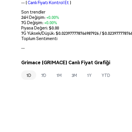
--
(
Canlı Fiyatı Kontrol Et
)
Son trendler
24H Değişim:
+0.00%
7G Değişim:
+0.00%
Piyasa Değeri:
$0.00
7G Yüksek/Düşük: $
0.023977778766987926
/ $
0.02397777876
Toplum Sentimenti
--
Grimace (GRIMACE) Canlı Fiyat Grafiği
1D
7D
1M
3M
1Y
YTD