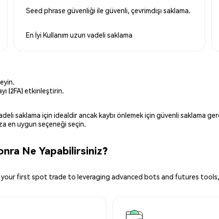
Seed phrase güvenliği ile güvenli, çevrimdışı saklama.
En İyi Kullanım
uzun vadeli saklama
eyin.
ı (2FA) etkinleştirin.
 vadeli saklama için idealdir ancak kaybı önlemek için güvenli saklama g
ınıza en uygun seçeneği seçin.
nra Ne Yapabilirsiniz?
your first spot trade to leveraging advanced bots and futures tools,