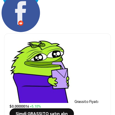
Paylaş:
Grassito Fiyatı
$0.00000016
+5.10%
Şimdi GRASSITO satın alın