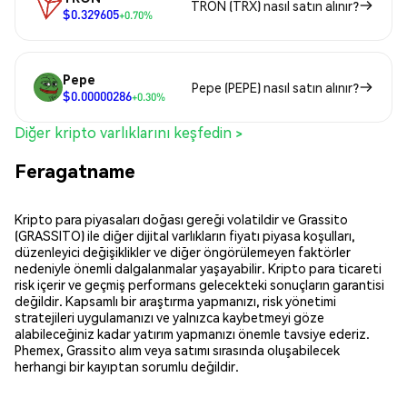
TRON (TRX) nasıl satın alınır?
$0.329605
+0.70%
Pepe
Pepe (PEPE) nasıl satın alınır?
$0.00000286
+0.30%
Diğer kripto varlıklarını keşfedin >
Feragatname
Kripto para piyasaları doğası gereği volatildir ve Grassito
(GRASSITO) ile diğer dijital varlıkların fiyatı piyasa koşulları,
düzenleyici değişiklikler ve diğer öngörülemeyen faktörler
nedeniyle önemli dalgalanmalar yaşayabilir. Kripto para ticareti
risk içerir ve geçmiş performans gelecekteki sonuçların garantisi
değildir. Kapsamlı bir araştırma yapmanızı, risk yönetimi
stratejileri uygulamanızı ve yalnızca kaybetmeyi göze
alabileceğiniz kadar yatırım yapmanızı önemle tavsiye ederiz.
Phemex, Grassito alım veya satımı sırasında oluşabilecek
herhangi bir kayıptan sorumlu değildir.