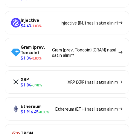
Injective
Injective (INJ) nasıl satın alınır?
$4.43
-1.03%
Gram (prev.
Gram (prev. Toncoin) (GRAM) nasıl
Toncoin)
satın alınır?
$1.34
-0.83%
XRP
XRP (XRP) nasıl satın alınır?
$1.04
+0.70%
Ethereum
Ethereum (ETH) nasıl satın alınır?
$1,916.45
+0.00%
TRON