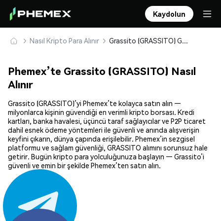
Kaydolun
Nasıl Kripto Para Alınır
Grassito (GRASSITO) Güvenle Satın Alın ve Saklayın
Phemex’te Grassito (GRASSITO) Nasıl
Alınır
Grassito (GRASSITO)’yi Phemex’te kolayca satın alın —
milyonlarca kişinin güvendiği en verimli kripto borsası. Kredi
kartları, banka havalesi, üçüncü taraf sağlayıcılar ve P2P ticaret
dahil esnek ödeme yöntemleri ile güvenli ve anında alışverişin
keyfini çıkarın, dünya çapında erişilebilir. Phemex’in sezgisel
platformu ve sağlam güvenliği, GRASSITO alımını sorunsuz hale
getirir. Bugün kripto para yolculuğunuza başlayın — Grassito’i
güvenli ve emin bir şekilde Phemex’ten satın alın.