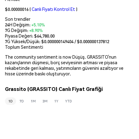
$0.00000016
(
Canlı Fiyatı Kontrol Et
)
Son trendler
24H Değişim:
+5.10%
7G Değişim:
+8.90%
Piyasa Değeri:
$64,780.00
7G Yüksek/Düşük: $
0.000000149404
/ $
0.000000137812
Toplum Sentimenti
The community sentiment is now Düşüş. GRASSITO’nun
kazançlarının düşmesi, borç seviyesinin artması ve piyasa
rekabetinde geri kalması, yatırımcıların güvenini azaltıyor ve
hisse üzerinde baskı oluşturuyor.
Grassito (GRASSITO) Canlı Fiyat Grafiği
1D
7D
1M
3M
1Y
YTD