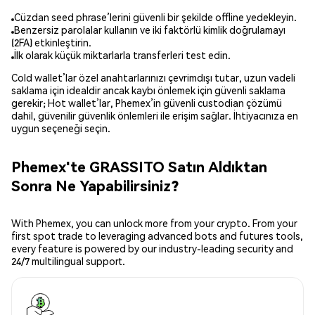
Cüzdan seed phrase’lerini güvenli bir şekilde offline yedekleyin.
Benzersiz parolalar kullanın ve iki faktörlü kimlik doğrulamayı
(2FA) etkinleştirin.
İlk olarak küçük miktarlarla transferleri test edin.
Cold wallet’lar özel anahtarlarınızı çevrimdışı tutar, uzun vadeli
saklama için idealdir ancak kaybı önlemek için güvenli saklama
gerekir; Hot wallet’lar, Phemex’in güvenli custodian çözümü
dahil, güvenilir güvenlik önlemleri ile erişim sağlar. İhtiyacınıza en
uygun seçeneği seçin.
Phemex'te GRASSITO Satın Aldıktan
Sonra Ne Yapabilirsiniz?
With Phemex, you can unlock more from your crypto. From your
first spot trade to leveraging advanced bots and futures tools,
every feature is powered by our industry-leading security and
24/7 multilingual support.