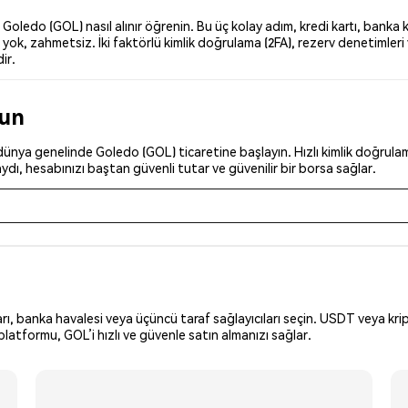
ledo (GOL) nasıl alınır öğrenin. Bu üç kolay adım, kredi kartı, banka k
ok, zahmetsiz. İki faktörlü kimlik doğrulama (2FA), rezerv denetimleri v
ir.
run
ünya genelinde Goledo (GOL) ticaretine başlayın. Hızlı kimlik doğrulama
dı, hesabınızı baştan güvenli tutar ve güvenilir bir borsa sağlar.
arı, banka havalesi veya üçüncü taraf sağlayıcıları seçin. USDT veya krip
latformu, GOL’i hızlı ve güvenle satın almanızı sağlar.