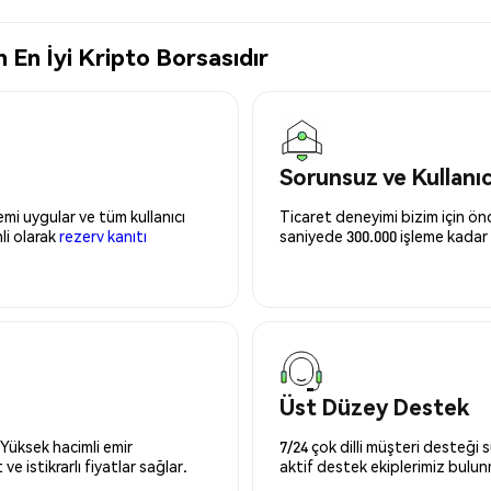
 En İyi Kripto Borsasıdır
Sorunsuz ve Kullanı
mi uygular ve tüm kullanıcı
Ticaret deneyimi bizim için önce
nli olarak
rezerv kanıtı
saniyede 300.000 işleme kadar 
Üst Düzey Destek
 Yüksek hacimli emir
7/24 çok dilli müşteri desteği
ve istikrarlı fiyatlar sağlar.
aktif destek ekiplerimiz bulu