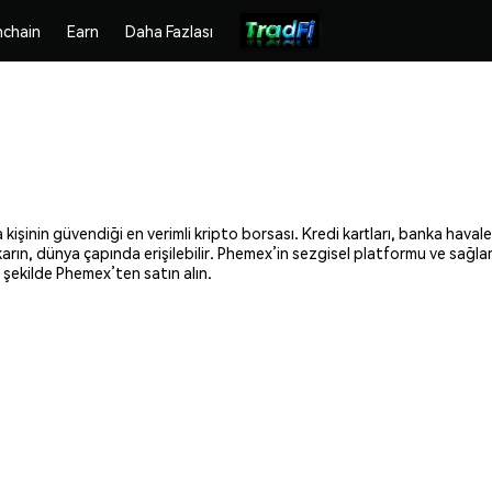
chain
Earn
Daha Fazlası
işinin güvendiği en verimli kripto borsası. Kredi kartları, banka havales
ıkarın, dünya çapında erişilebilir. Phemex’in sezgisel platformu ve sağl
 şekilde Phemex’ten satın alın.