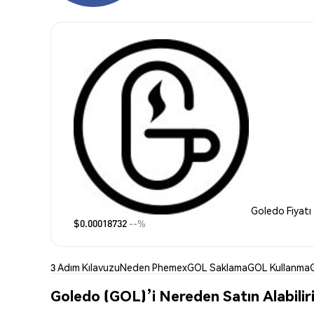
Goledo Fiyatı
$0.00018732
--%
3 Adım Kılavuzu
Neden Phemex
GOL Saklama
GOL Kullanma
Goledo (GOL)’i Nereden Satın Alabilir