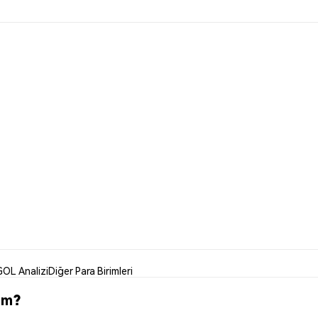
GOL Analizi
Diğer Para Birimleri
im?