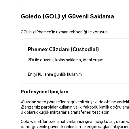
Goledo (GOL) yi Güvenli Saklama
GOL’nizi Phemex’in uzman rehberliği ile koruyun
Phemex Cüzdanı (Custodial)
2FA ile güvenli, kolay saklama, ideal erişim.
En İyi Kullanım
günlük kullanım
Profesyonel İpuçları:
Cüzdan seed phrase’lerini güvenli bir şekilde offline yedekl
Benzersiz parolalar kullanın ve iki faktörlü kimlik doğrulamay
İlk olarak küçük miktarlarla transferleri test edin.
Cold wallet’lar özel anahtarlarınızı çevrimdışı tutar, uzun
dahil, güvenilir güvenlik önlemleri ile erişim sağlar. İhtiyac