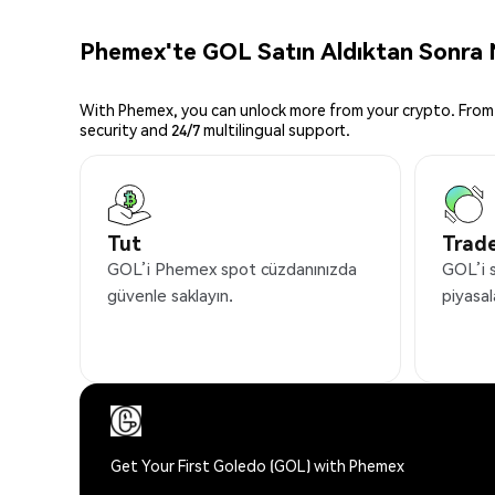
Phemex'te GOL Satın Aldıktan Sonra N
With Phemex, you can unlock more from your crypto. From 
security and 24/7 multilingual support.
Tut
Trade
GOL’i Phemex spot cüzdanınızda
GOL’i 
güvenle saklayın.
piyasal
Get Your First Goledo (GOL) with Phemex