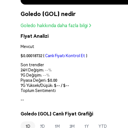
Goledo (GOL) nedir
Goledo hakkında daha fazla bilgi
Fiyat Analizi
Mevcut
$0.00018732
(
Canlı Fiyatı Kontrol Et
)
Son trendler
24H Değişim:
--%
7G Değişim:
--%
Piyasa Değeri:
$0.00
7G Yüksek/Düşük: $
--
/ $
--
Toplum Sentimenti
--
Goledo (GOL) Canlı Fiyat Grafiği
1D
7D
1M
3M
1Y
YTD