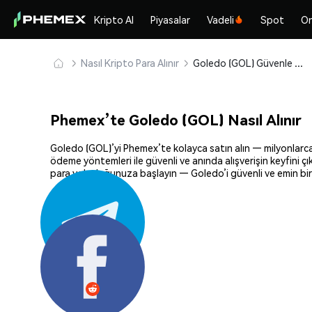
Kripto Al
Piyasalar
Vadeli
Spot
On
Nasıl Kripto Para Alınır
Goledo (GOL) Güvenle Satın Alın ve Saklayın
Phemex’te Goledo (GOL) Nasıl Alınır
Goledo (GOL)’yi Phemex’te kolayca satın alın — milyonlarca k
ödeme yöntemleri ile güvenli ve anında alışverişin keyfini ç
para yolculuğunuza başlayın — Goledo’i güvenli ve emin bir
Paylaş: