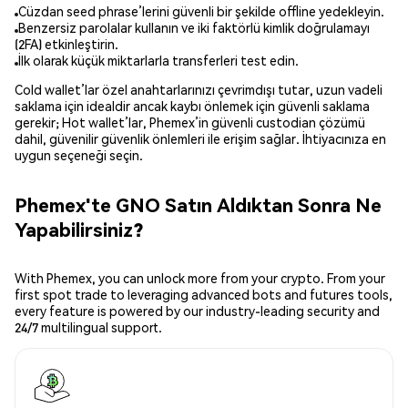
Cüzdan seed phrase’lerini güvenli bir şekilde offline yedekleyin.
Benzersiz parolalar kullanın ve iki faktörlü kimlik doğrulamayı
(2FA) etkinleştirin.
İlk olarak küçük miktarlarla transferleri test edin.
Cold wallet’lar özel anahtarlarınızı çevrimdışı tutar, uzun vadeli
saklama için idealdir ancak kaybı önlemek için güvenli saklama
gerekir; Hot wallet’lar, Phemex’in güvenli custodian çözümü
dahil, güvenilir güvenlik önlemleri ile erişim sağlar. İhtiyacınıza en
uygun seçeneği seçin.
Phemex'te GNO Satın Aldıktan Sonra Ne
Yapabilirsiniz?
With Phemex, you can unlock more from your crypto. From your
first spot trade to leveraging advanced bots and futures tools,
every feature is powered by our industry-leading security and
24/7 multilingual support.