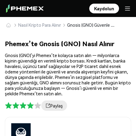
Kaydolun
Nasıl Kripto Para Alınır
Gnosis (GNO) Güvenle Satın Alın ve Saklayın
Phemex’te Gnosis (GNO) Nasıl Alınır
Gnosis (GNO)’yi Phemex’te kolayca satın alın — milyonlarca
kişinin güvendiği en verimli kripto borsası. Kredi kartları, banka
havalesi, üçüncü taraf sağlayıcılar ve P2P ticaret dahil esnek
ödeme yöntemleri ile güvenli ve anında alışverişin keyfini çıkarın,
dünya çapında erişilebilir. Phemex’in sezgisel platformu ve
sağlam güvenliği, GNO alımını sorunsuz hale getirir. Bugün kripto
para yolculuğunuza başlayın — Gnosis’i güvenli ve emin bir
şekilde Phemex’ten satın alın.
Paylaş