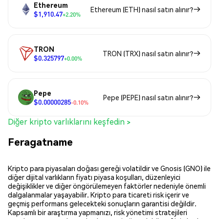
Ethereum
Ethereum (ETH) nasıl satın alınır?
$1,910.47
+2.20%
TRON
TRON (TRX) nasıl satın alınır?
$0.325797
+0.00%
Pepe
Pepe (PEPE) nasıl satın alınır?
$0.00000285
-0.10%
Diğer kripto varlıklarını keşfedin >
Feragatname
Kripto para piyasaları doğası gereği volatildir ve Gnosis (GNO) ile
diğer dijital varlıkların fiyatı piyasa koşulları, düzenleyici
değişiklikler ve diğer öngörülemeyen faktörler nedeniyle önemli
dalgalanmalar yaşayabilir. Kripto para ticareti risk içerir ve
geçmiş performans gelecekteki sonuçların garantisi değildir.
Kapsamlı bir araştırma yapmanızı, risk yönetimi stratejileri