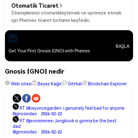
Otomatik Ticaret
Stratejilerinizi otomatikleştirmek ve optimize etmek
için Phemex ticaret botlarını keşfedin.
BAŞLA
Get Your First Gnosis (GNO) with Phemex
Gnosis (GNO) nedir
Web sitesi
Beyaz Kağıt
GitHub
Blockchain Explorer
RT @beyoncegarden: i genuinely feel bad for anyone
@gnosisdao · 2026-02-22
RT @jeonisminee: Jungkook is gonna be the best
dad
@gnosisdao · 2026-02-22