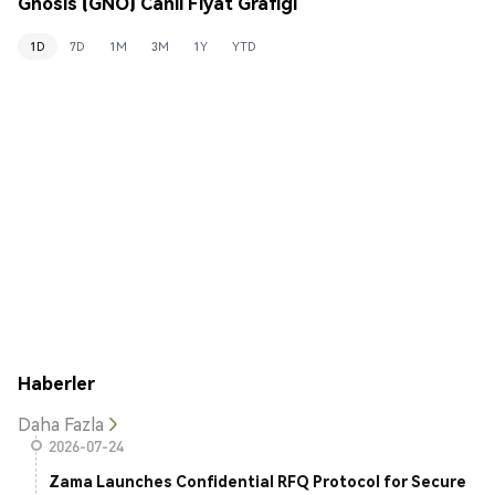
Gnosis (GNO) Canlı Fiyat Grafiği
1D
7D
1M
3M
1Y
YTD
Haberler
Daha Fazla
2026-07-24
Zama Launches Confidential RFQ Protocol for Secure