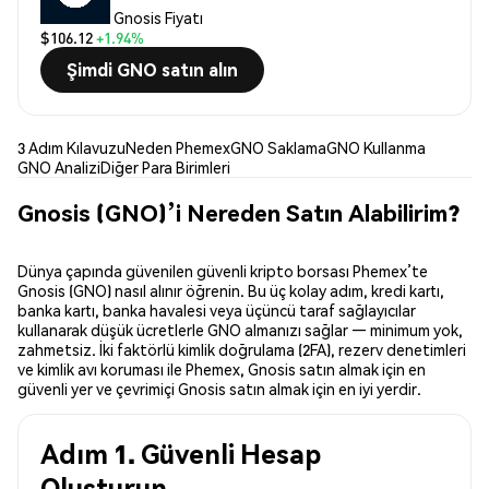
Gnosis Fiyatı
$106.12
+1.94%
Şimdi GNO satın alın
3 Adım Kılavuzu
Neden Phemex
GNO Saklama
GNO Kullanma
GNO Analizi
Diğer Para Birimleri
Gnosis (GNO)’i Nereden Satın Alabilirim?
Dünya çapında güvenilen güvenli kripto borsası Phemex’te
Gnosis (GNO) nasıl alınır öğrenin. Bu üç kolay adım, kredi kartı,
banka kartı, banka havalesi veya üçüncü taraf sağlayıcılar
kullanarak düşük ücretlerle GNO almanızı sağlar — minimum yok,
zahmetsiz. İki faktörlü kimlik doğrulama (2FA), rezerv denetimleri
ve kimlik avı koruması ile Phemex, Gnosis satın almak için en
güvenli yer ve çevrimiçi Gnosis satın almak için en iyi yerdir.
Adım 1. Güvenli Hesap
Oluşturun