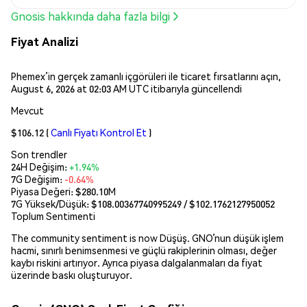
Gnosis hakkında daha fazla bilgi
Fiyat Analizi
Phemex’in gerçek zamanlı içgörüleri ile ticaret fırsatlarını açın,
August 6, 2026 at 02:03 AM UTC itibarıyla güncellendi
Mevcut
$106.12
(
Canlı Fiyatı Kontrol Et
)
Son trendler
24H Değişim:
+1.94%
7G Değişim:
-0.64%
Piyasa Değeri:
$280.10M
7G Yüksek/Düşük: $
108.00367740995249
/ $
102.1762127950052
Toplum Sentimenti
The community sentiment is now Düşüş. GNO’nun düşük işlem
hacmi, sınırlı benimsenmesi ve güçlü rakiplerinin olması, değer
kaybı riskini artırıyor. Ayrıca piyasa dalgalanmaları da fiyat
üzerinde baskı oluşturuyor.