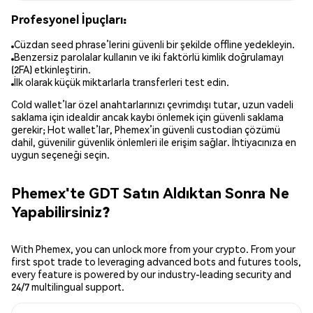
Profesyonel İpuçları:
Cüzdan seed phrase’lerini güvenli bir şekilde offline yedekleyin.
Benzersiz parolalar kullanın ve iki faktörlü kimlik doğrulamayı
(2FA) etkinleştirin.
İlk olarak küçük miktarlarla transferleri test edin.
Cold wallet’lar özel anahtarlarınızı çevrimdışı tutar, uzun vadeli
saklama için idealdir ancak kaybı önlemek için güvenli saklama
gerekir; Hot wallet’lar, Phemex’in güvenli custodian çözümü
dahil, güvenilir güvenlik önlemleri ile erişim sağlar. İhtiyacınıza en
uygun seçeneği seçin.
Phemex'te GDT Satın Aldıktan Sonra Ne
Yapabilirsiniz?
With Phemex, you can unlock more from your crypto. From your
first spot trade to leveraging advanced bots and futures tools,
every feature is powered by our industry-leading security and
24/7 multilingual support.