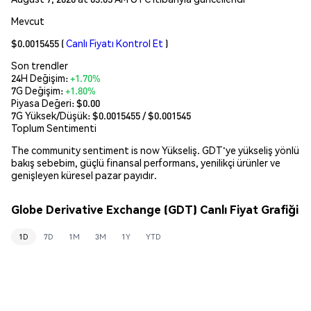
Mevcut
$0.0015455
(
Canlı Fiyatı Kontrol Et
)
Son trendler
24H Değişim:
+1.70%
7G Değişim:
+1.80%
Piyasa Değeri:
$0.00
7G Yüksek/Düşük: $
0.0015455
/ $
0.001545
Toplum Sentimenti
The community sentiment is now Yükseliş. GDT'ye yükseliş yönlü
bakış sebebim, güçlü finansal performans, yenilikçi ürünler ve
genişleyen küresel pazar payıdır.
Globe Derivative Exchange (GDT) Canlı Fiyat Grafiği
1D
7D
1M
3M
1Y
YTD