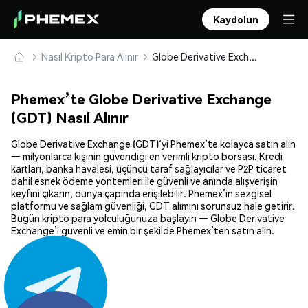
Kaydolun
Nasıl Kripto Para Alınır
Globe Derivative Exchange (GDT) Güvenle Satın Alın ve Saklayın
Phemex’te Globe Derivative Exchange
(GDT) Nasıl Alınır
Globe Derivative Exchange (GDT)’yi Phemex’te kolayca satın alın
— milyonlarca kişinin güvendiği en verimli kripto borsası. Kredi
kartları, banka havalesi, üçüncü taraf sağlayıcılar ve P2P ticaret
dahil esnek ödeme yöntemleri ile güvenli ve anında alışverişin
keyfini çıkarın, dünya çapında erişilebilir. Phemex’in sezgisel
platformu ve sağlam güvenliği, GDT alımını sorunsuz hale getirir.
Bugün kripto para yolculuğunuza başlayın — Globe Derivative
Exchange’i güvenli ve emin bir şekilde Phemex’ten satın alın.