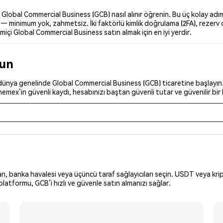
obal Commercial Business (GCB) nasıl alınır öğrenin. Bu üç kolay adım,
 — minimum yok, zahmetsiz. İki faktörlü kimlik doğrulama (2FA), rezerv 
miçi Global Commercial Business satın almak için en iyi yerdir.
run
dünya genelinde Global Commercial Business (GCB) ticaretine başlayın. 
Phemex’in güvenli kaydı, hesabınızı baştan güvenli tutar ve güvenilir bir
arı, banka havalesi veya üçüncü taraf sağlayıcıları seçin. USDT veya krip
latformu, GCB’i hızlı ve güvenle satın almanızı sağlar.