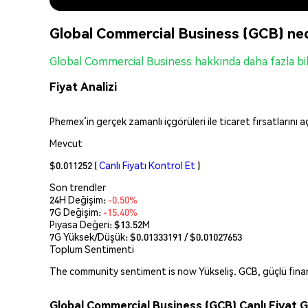
Global Commercial Business (GCB) ne
Global Commercial Business hakkında daha fazla bil
Fiyat Analizi
Phemex’in gerçek zamanlı içgörüleri ile ticaret fırsatlarını 
Mevcut
$0.011252
(
Canlı Fiyatı Kontrol Et
)
Son trendler
24H Değişim:
-0.50%
7G Değişim:
-15.40%
Piyasa Değeri:
$13.52M
7G Yüksek/Düşük: $
0.01333191
/ $
0.01027653
Toplum Sentimenti
The community sentiment is now Yükseliş. GCB, güçlü finansa
Global Commercial Business (GCB) Canlı Fiyat G