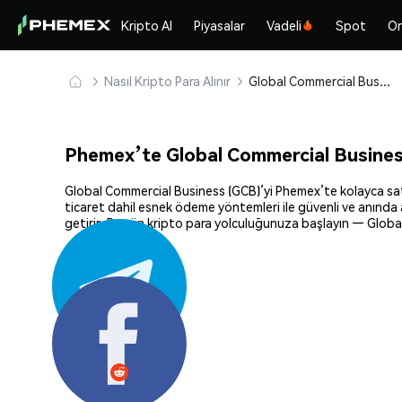
Kripto Al
Piyasalar
Vadeli
Spot
On
Nasıl Kripto Para Alınır
Global Commercial Business (GCB) Güvenle Satın Alın ve Saklayın
Phemex’te Global Commercial Business
Global Commercial Business (GCB)’yi Phemex’te kolayca satın 
ticaret dahil esnek ödeme yöntemleri ile güvenli ve anında a
getirir. Bugün kripto para yolculuğunuza başlayın — Global
Paylaş: