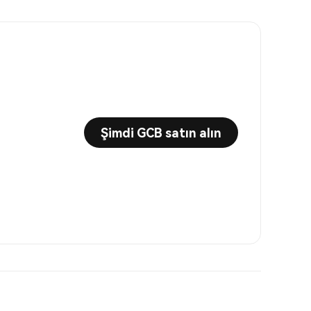
Şimdi GCB satın alın