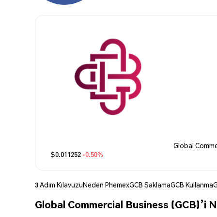
Global Commer
$0.011252
-0.50%
3 Adım Kılavuzu
Neden Phemex
GCB Saklama
GCB Kullanma
G
Global Commercial Business (GCB)’i Ne