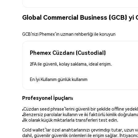
Global Commercial Business (GCB) yi 
GCB’nizi Phemex’in uzman rehberliği ile koruyun
Phemex Cüzdanı (Custodial)
2FA ile güvenli, kolay saklama, ideal erişim.
En İyi Kullanım
günlük kullanım
Profesyonel İpuçları:
Cüzdan seed phrase’lerini güvenli bir şekilde offline yedekl
Benzersiz parolalar kullanın ve iki faktörlü kimlik doğrulamay
İlk olarak küçük miktarlarla transferleri test edin.
Cold wallet’lar özel anahtarlarınızı çevrimdışı tutar, uzun
dahil, güvenilir güvenlik önlemleri ile erişim sağlar. İhtiyac