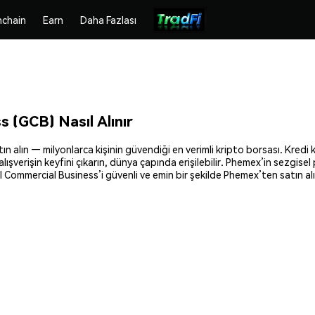
chain
Earn
Daha Fazlası
 (GCB) Nasıl Alınır
alın — milyonlarca kişinin güvendiği en verimli kripto borsası. Kredi ka
lışverişin keyfini çıkarın, dünya çapında erişilebilir. Phemex’in sezgis
 Commercial Business’i güvenli ve emin bir şekilde Phemex’ten satın alı