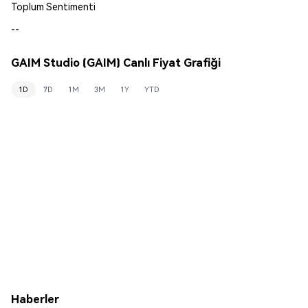
Toplum Sentimenti
--
GAIM Studio (GAIM) Canlı Fiyat Grafiği
1D
7D
1M
3M
1Y
YTD
Haberler