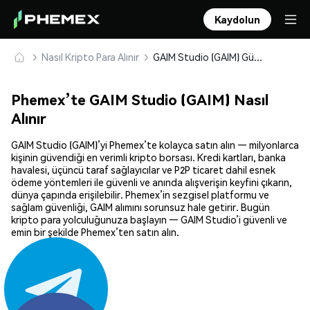
Kaydolun
Nasıl Kripto Para Alınır
GAIM Studio (GAIM) Güvenle Satın Alın ve Saklayın
Phemex’te GAIM Studio (GAIM) Nasıl
Alınır
GAIM Studio (GAIM)’yi Phemex’te kolayca satın alın — milyonlarca
kişinin güvendiği en verimli kripto borsası. Kredi kartları, banka
havalesi, üçüncü taraf sağlayıcılar ve P2P ticaret dahil esnek
ödeme yöntemleri ile güvenli ve anında alışverişin keyfini çıkarın,
dünya çapında erişilebilir. Phemex’in sezgisel platformu ve
sağlam güvenliği, GAIM alımını sorunsuz hale getirir. Bugün
kripto para yolculuğunuza başlayın — GAIM Studio’i güvenli ve
emin bir şekilde Phemex’ten satın alın.