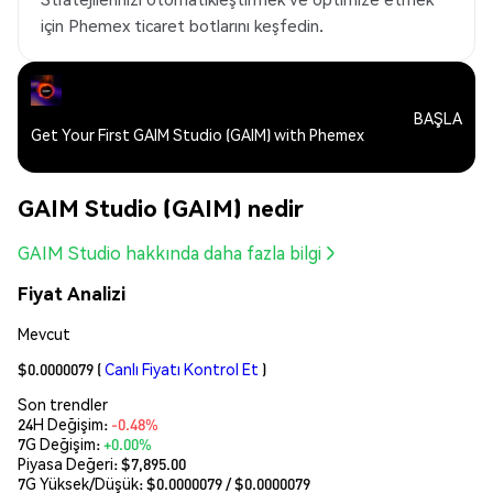
için Phemex ticaret botlarını keşfedin.
BAŞLA
Get Your First GAIM Studio (GAIM) with Phemex
GAIM Studio (GAIM) nedir
GAIM Studio hakkında daha fazla bilgi
Fiyat Analizi
Mevcut
$0.0000079
(
Canlı Fiyatı Kontrol Et
)
Son trendler
24H Değişim:
-0.48%
7G Değişim:
+0.00%
Piyasa Değeri:
$7,895.00
7G Yüksek/Düşük: $
0.0000079
/ $
0.0000079