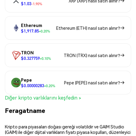
XRP (XRP) nasıl satın alınır?
$1.03
-1.90%
Ethereum
Ethereum (ETH) nasıl satın alınır?
$1,917.85
+0.20%
TRON
TRON (TRX) nasıl satın alınır?
$0.327759
+0.10%
Pepe
Pepe (PEPE) nasıl satın alınır?
$0.00000283
+0.20%
Diğer kripto varlıklarını keşfedin >
Feragatname
Kripto para piyasaları doğası gereği volatildir ve GAIM Studio
(GAIM) ile diğer dijital varlıkların fiyatı piyasa koşulları, düzenleyici