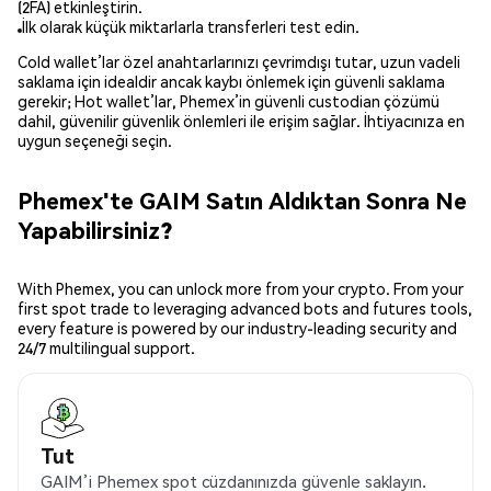
(2FA) etkinleştirin.
İlk olarak küçük miktarlarla transferleri test edin.
Cold wallet’lar özel anahtarlarınızı çevrimdışı tutar, uzun vadeli
saklama için idealdir ancak kaybı önlemek için güvenli saklama
gerekir; Hot wallet’lar, Phemex’in güvenli custodian çözümü
dahil, güvenilir güvenlik önlemleri ile erişim sağlar. İhtiyacınıza en
uygun seçeneği seçin.
Phemex'te GAIM Satın Aldıktan Sonra Ne
Yapabilirsiniz?
With Phemex, you can unlock more from your crypto. From your
first spot trade to leveraging advanced bots and futures tools,
every feature is powered by our industry-leading security and
24/7 multilingual support.
Tut
GAIM’i Phemex spot cüzdanınızda güvenle saklayın.