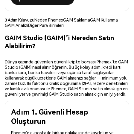
3 Adım Kılavuzu
Neden Phemex
GAIM Saklama
GAIM Kullanma
GAIM Analizi
Diğer Para Birimleri
GAIM Studio (GAIM)’i Nereden Satın
Alabilirim?
Dünya çapında güvenilen güvenli kripto borsası Phemex’te GAIM
Studio (GAIM) nasıl alınır öğrenin. Bu üç kolay adım, kredi kartı,
banka kartı, banka havalesi veya üçüncü taraf sağlayıcılar
kullanarak düşük ücretlerle GAIM almanızı sağlar — minimum yok,
zahmetsiz. İki faktörlü kimlik doğrulama (2FA), rezerv denetimleri
ve kimlik avı koruması ile Phemex, GAIM Studio satın almak için en
güvenli yer ve çevrimiçi GAIM Studio satın almak için en iyi yerdir.
Adım 1. Güvenli Hesap
Oluşturun
Phemex’e e-posta ile birkaç dakika içinde kaydolun ve