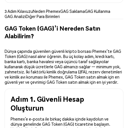
3 Adım Kılavuzu
Neden Phemex
GAG Saklama
GAG Kullanma
GAG Analizi
Diğer Para Birimleri
GAG Token (GAG)’i Nereden Satın
Alabilirim?
Dünya çapında güvenilen güvenli kripto borsası Phemex’te GAG
Token (GAG) nasıl alınır öğrenin. Bu üç kolay adım, kredi kartı,
banka kartı, banka havalesi veya üçüncü taraf sağlayıcılar
kullanarak düşük ücretlerle GAG almanızı sağlar — minimum yok,
zahmetsiz. İki faktörlü kimlik doğrulama (2FA), rezerv denetimleri
ve kimlik avı koruması ile Phemex, GAG Token satın almak için en
güvenli yer ve çevrimiçi GAG Token satın almak için en iyi yerdir.
Adım 1. Güvenli Hesap
Oluşturun
Phemex’e e-posta ile birkaç dakika içinde kaydolun ve
dünya genelinde GAG Token (GAG) ticaretine başlayın.