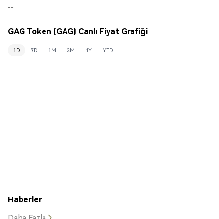
--
GAG Token (GAG) Canlı Fiyat Grafiği
1D
7D
1M
3M
1Y
YTD
Haberler
Daha Fazla