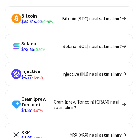
Bitcoin
Bitcoin (BTC) nasıl satın alınır?
$64,514.00
+0.90%
Solana
Solana (SOL) nasıl satın alınır?
$73.65
+0.50%
Injective
Injective (INJ) nasıl satın alınır?
$4.77
-1.44%
Gram (prev.
Gram (prev. Toncoin) (GRAM) nasıl
Toncoin)
satın alınır?
$1.39
-0.47%
XRP
XRP (XRP) nasıl satın alınır?
$1.05