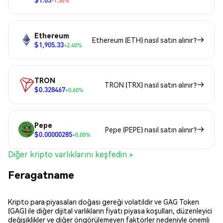
-1.30%
Ethereum
Ethereum (ETH) nasıl satın alınır?
$1,905.33
+2.40%
TRON
TRON (TRX) nasıl satın alınır?
$0.328467
+0.60%
Pepe
Pepe (PEPE) nasıl satın alınır?
$0.00000285
+0.00%
Diğer kripto varlıklarını keşfedin >
Feragatname
Kripto para piyasaları doğası gereği volatildir ve GAG Token
(GAG) ile diğer dijital varlıkların fiyatı piyasa koşulları, düzenleyici
değişiklikler ve diğer öngörülemeyen faktörler nedeniyle önemli