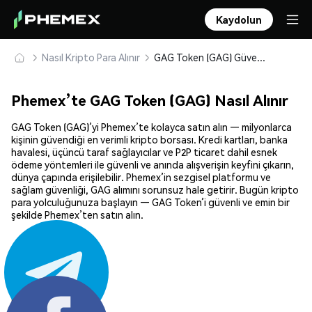
Kaydolun
Nasıl Kripto Para Alınır
GAG Token (GAG) Güvenle Satın Alın ve Saklayın
Phemex’te GAG Token (GAG) Nasıl Alınır
GAG Token (GAG)’yi Phemex’te kolayca satın alın — milyonlarca
kişinin güvendiği en verimli kripto borsası. Kredi kartları, banka
havalesi, üçüncü taraf sağlayıcılar ve P2P ticaret dahil esnek
ödeme yöntemleri ile güvenli ve anında alışverişin keyfini çıkarın,
dünya çapında erişilebilir. Phemex’in sezgisel platformu ve
sağlam güvenliği, GAG alımını sorunsuz hale getirir. Bugün kripto
para yolculuğunuza başlayın — GAG Token’i güvenli ve emin bir
şekilde Phemex’ten satın alın.
Paylaş: