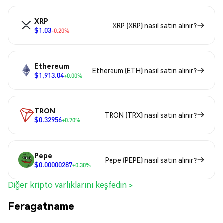
XRP
XRP (XRP) nasıl satın alınır?
$1.03
-0.20%
Ethereum
Ethereum (ETH) nasıl satın alınır?
$1,913.04
+0.00%
TRON
TRON (TRX) nasıl satın alınır?
$0.32956
+0.70%
Pepe
Pepe (PEPE) nasıl satın alınır?
$0.00000287
+0.30%
Diğer kripto varlıklarını keşfedin >
Feragatname