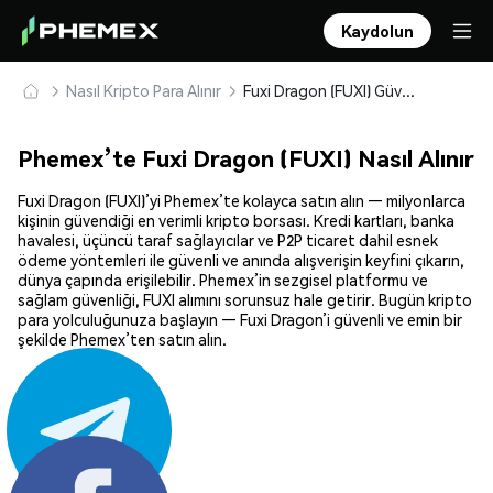
Kaydolun
Nasıl Kripto Para Alınır
Fuxi Dragon (FUXI) Güvenle Satın Alın ve Saklayın
Phemex’te Fuxi Dragon (FUXI) Nasıl Alınır
Fuxi Dragon (FUXI)’yi Phemex’te kolayca satın alın — milyonlarca
kişinin güvendiği en verimli kripto borsası. Kredi kartları, banka
havalesi, üçüncü taraf sağlayıcılar ve P2P ticaret dahil esnek
ödeme yöntemleri ile güvenli ve anında alışverişin keyfini çıkarın,
dünya çapında erişilebilir. Phemex’in sezgisel platformu ve
sağlam güvenliği, FUXI alımını sorunsuz hale getirir. Bugün kripto
para yolculuğunuza başlayın — Fuxi Dragon’i güvenli ve emin bir
şekilde Phemex’ten satın alın.
Paylaş: