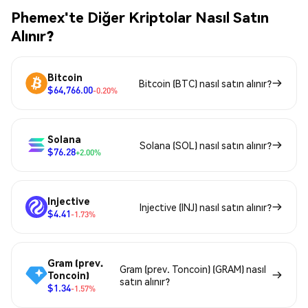
Phemex'te Diğer Kriptolar Nasıl Satın
Alınır?
Bitcoin
Bitcoin (BTC) nasıl satın alınır?
$64,766.00
-0.20%
Solana
Solana (SOL) nasıl satın alınır?
$76.28
+2.00%
Injective
Injective (INJ) nasıl satın alınır?
$4.41
-1.73%
Gram (prev.
Gram (prev. Toncoin) (GRAM) nasıl
Toncoin)
satın alınır?
$1.34
-1.57%