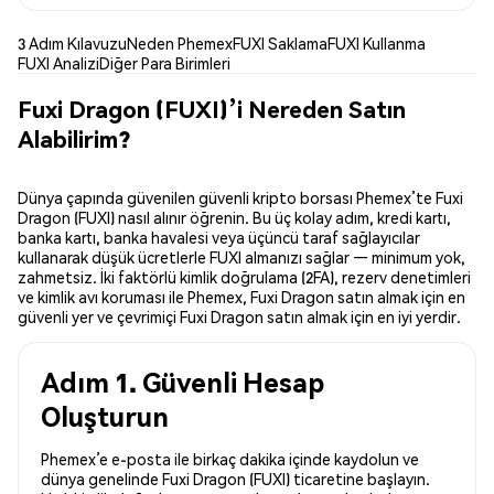
3 Adım Kılavuzu
Neden Phemex
FUXI Saklama
FUXI Kullanma
FUXI Analizi
Diğer Para Birimleri
Fuxi Dragon (FUXI)’i Nereden Satın
Alabilirim?
Dünya çapında güvenilen güvenli kripto borsası Phemex’te Fuxi
Dragon (FUXI) nasıl alınır öğrenin. Bu üç kolay adım, kredi kartı,
banka kartı, banka havalesi veya üçüncü taraf sağlayıcılar
kullanarak düşük ücretlerle FUXI almanızı sağlar — minimum yok,
zahmetsiz. İki faktörlü kimlik doğrulama (2FA), rezerv denetimleri
ve kimlik avı koruması ile Phemex, Fuxi Dragon satın almak için en
güvenli yer ve çevrimiçi Fuxi Dragon satın almak için en iyi yerdir.
Adım 1. Güvenli Hesap
Oluşturun
Phemex’e e-posta ile birkaç dakika içinde kaydolun ve
dünya genelinde Fuxi Dragon (FUXI) ticaretine başlayın.