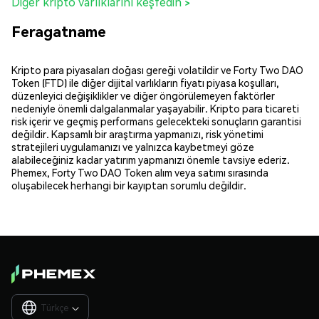
Diğer kripto varlıklarını keşfedin >
Feragatname
Kripto para piyasaları doğası gereği volatildir ve Forty Two DAO
Token (FTD) ile diğer dijital varlıkların fiyatı piyasa koşulları,
düzenleyici değişiklikler ve diğer öngörülemeyen faktörler
nedeniyle önemli dalgalanmalar yaşayabilir. Kripto para ticareti
risk içerir ve geçmiş performans gelecekteki sonuçların garantisi
değildir. Kapsamlı bir araştırma yapmanızı, risk yönetimi
stratejileri uygulamanızı ve yalnızca kaybetmeyi göze
alabileceğiniz kadar yatırım yapmanızı önemle tavsiye ederiz.
Phemex, Forty Two DAO Token alım veya satımı sırasında
oluşabilecek herhangi bir kayıptan sorumlu değildir.
Türkçe
