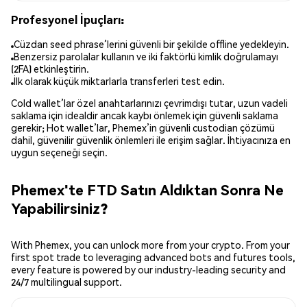
Profesyonel İpuçları:
Cüzdan seed phrase’lerini güvenli bir şekilde offline yedekleyin.
Benzersiz parolalar kullanın ve iki faktörlü kimlik doğrulamayı
(2FA) etkinleştirin.
İlk olarak küçük miktarlarla transferleri test edin.
Cold wallet’lar özel anahtarlarınızı çevrimdışı tutar, uzun vadeli
saklama için idealdir ancak kaybı önlemek için güvenli saklama
gerekir; Hot wallet’lar, Phemex’in güvenli custodian çözümü
dahil, güvenilir güvenlik önlemleri ile erişim sağlar. İhtiyacınıza en
uygun seçeneği seçin.
Phemex'te FTD Satın Aldıktan Sonra Ne
Yapabilirsiniz?
With Phemex, you can unlock more from your crypto. From your
first spot trade to leveraging advanced bots and futures tools,
every feature is powered by our industry-leading security and
24/7 multilingual support.