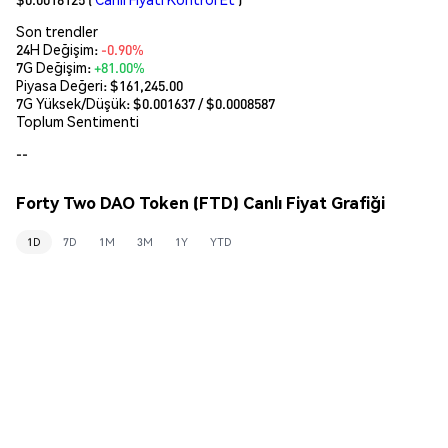
Son trendler
24H Değişim:
-0.90%
7G Değişim:
+81.00%
Piyasa Değeri:
$161,245.00
7G Yüksek/Düşük: $
0.001637
/ $
0.0008587
Toplum Sentimenti
--
Forty Two DAO Token (FTD) Canlı Fiyat Grafiği
1D
7D
1M
3M
1Y
YTD