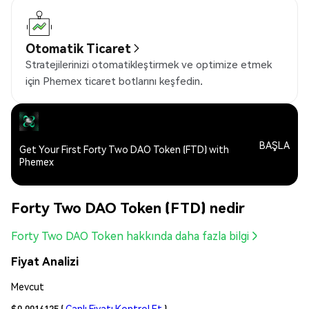
Otomatik Ticaret
Stratejilerinizi otomatikleştirmek ve optimize etmek
için Phemex ticaret botlarını keşfedin.
BAŞLA
Get Your First Forty Two DAO Token (FTD) with
Phemex
Forty Two DAO Token (FTD) nedir
Forty Two DAO Token hakkında daha fazla bilgi
Fiyat Analizi
Mevcut
$0.0016125
(
Canlı Fiyatı Kontrol Et
)