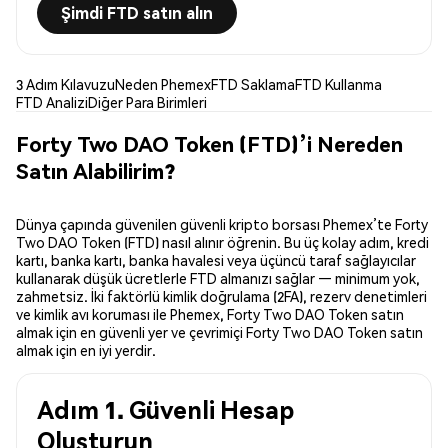
Şimdi FTD satın alın
3 Adım Kılavuzu
Neden Phemex
FTD Saklama
FTD Kullanma
FTD Analizi
Diğer Para Birimleri
Forty Two DAO Token (FTD)’i Nereden
Satın Alabilirim?
Dünya çapında güvenilen güvenli kripto borsası Phemex’te Forty
Two DAO Token (FTD) nasıl alınır öğrenin. Bu üç kolay adım, kredi
kartı, banka kartı, banka havalesi veya üçüncü taraf sağlayıcılar
kullanarak düşük ücretlerle FTD almanızı sağlar — minimum yok,
zahmetsiz. İki faktörlü kimlik doğrulama (2FA), rezerv denetimleri
ve kimlik avı koruması ile Phemex, Forty Two DAO Token satın
almak için en güvenli yer ve çevrimiçi Forty Two DAO Token satın
almak için en iyi yerdir.
Adım 1. Güvenli Hesap
Oluşturun