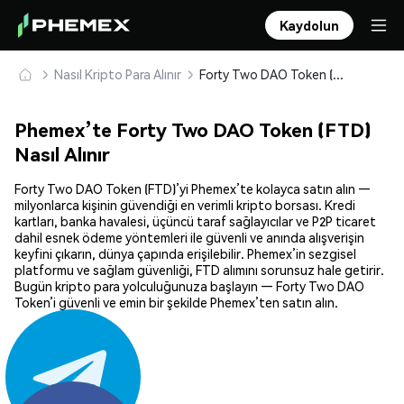
Kaydolun
Nasıl Kripto Para Alınır
Forty Two DAO Token (FTD) Güvenle Satın Alın ve Saklayın
Phemex’te Forty Two DAO Token (FTD)
Nasıl Alınır
Forty Two DAO Token (FTD)’yi Phemex’te kolayca satın alın —
milyonlarca kişinin güvendiği en verimli kripto borsası. Kredi
kartları, banka havalesi, üçüncü taraf sağlayıcılar ve P2P ticaret
dahil esnek ödeme yöntemleri ile güvenli ve anında alışverişin
keyfini çıkarın, dünya çapında erişilebilir. Phemex’in sezgisel
platformu ve sağlam güvenliği, FTD alımını sorunsuz hale getirir.
Bugün kripto para yolculuğunuza başlayın — Forty Two DAO
Token’i güvenli ve emin bir şekilde Phemex’ten satın alın.