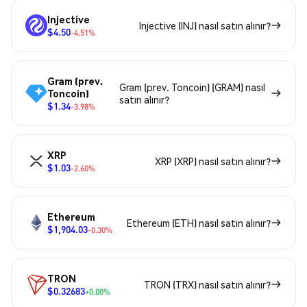
Injective
Injective (INJ) nasıl satın alınır?
$4.50
-4.51%
Gram (prev.
Gram (prev. Toncoin) (GRAM) nasıl
Toncoin)
satın alınır?
$1.34
-3.98%
XRP
XRP (XRP) nasıl satın alınır?
$1.03
-2.60%
Ethereum
Ethereum (ETH) nasıl satın alınır?
$1,904.03
-0.30%
TRON
TRON (TRX) nasıl satın alınır?
$0.32683
+0.00%