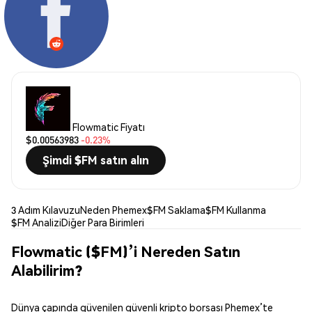
Flowmatic Fiyatı
$0.00563983
-0.23%
Şimdi $FM satın alın
3 Adım Kılavuzu
Neden Phemex
$FM Saklama
$FM Kullanma
$FM Analizi
Diğer Para Birimleri
Flowmatic ($FM)’i Nereden Satın
Alabilirim?
Dünya çapında güvenilen güvenli kripto borsası Phemex’te