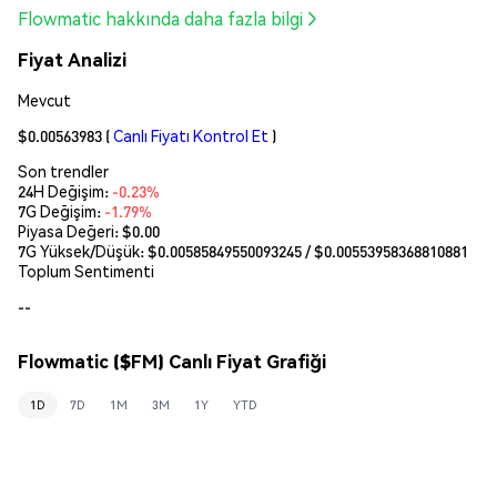
Flowmatic hakkında daha fazla bilgi
Fiyat Analizi
Mevcut
$0.00563983
(
Canlı Fiyatı Kontrol Et
)
Son trendler
24H Değişim:
-0.23%
7G Değişim:
-1.79%
Piyasa Değeri:
$0.00
7G Yüksek/Düşük: $
0.00585849550093245
/ $
0.00553958368810881
Toplum Sentimenti
--
Flowmatic ($FM) Canlı Fiyat Grafiği
1D
7D
1M
3M
1Y
YTD