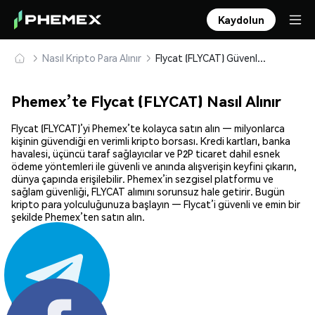
Kaydolun
Nasıl Kripto Para Alınır
Flycat (FLYCAT) Güvenle Satın Alın ve Saklayın
Phemex’te Flycat (FLYCAT) Nasıl Alınır
Flycat (FLYCAT)’yi Phemex’te kolayca satın alın — milyonlarca
kişinin güvendiği en verimli kripto borsası. Kredi kartları, banka
havalesi, üçüncü taraf sağlayıcılar ve P2P ticaret dahil esnek
ödeme yöntemleri ile güvenli ve anında alışverişin keyfini çıkarın,
dünya çapında erişilebilir. Phemex’in sezgisel platformu ve
sağlam güvenliği, FLYCAT alımını sorunsuz hale getirir. Bugün
kripto para yolculuğunuza başlayın — Flycat’i güvenli ve emin bir
şekilde Phemex’ten satın alın.
Paylaş: