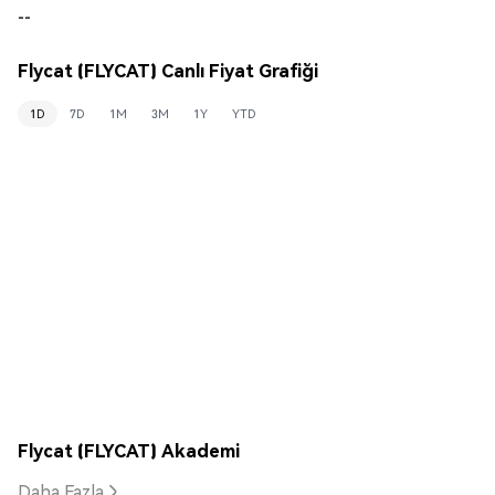
--
Flycat (FLYCAT) Canlı Fiyat Grafiği
1D
7D
1M
3M
1Y
YTD
Flycat (FLYCAT) Akademi
Daha Fazla