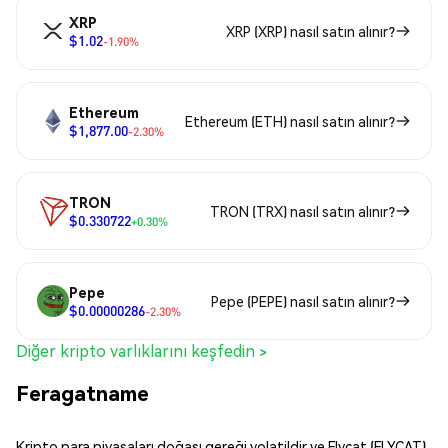
XRP
XRP (XRP) nasıl satın alınır?
$1.02
-1.90%
Ethereum
Ethereum (ETH) nasıl satın alınır?
$1,877.00
-2.30%
TRON
TRON (TRX) nasıl satın alınır?
$0.330722
+0.30%
Pepe
Pepe (PEPE) nasıl satın alınır?
$0.00000286
-2.30%
Diğer kripto varlıklarını keşfedin >
Feragatname
Kripto para piyasaları doğası gereği volatildir ve Flycat (FLYCAT)