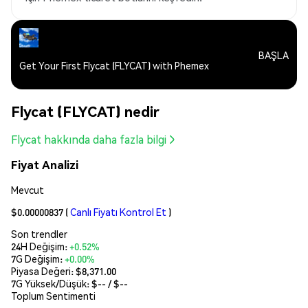
BAŞLA
Get Your First Flycat (FLYCAT) with Phemex
Flycat (FLYCAT) nedir
Flycat hakkında daha fazla bilgi
Fiyat Analizi
Mevcut
$0.00000837
(
Canlı Fiyatı Kontrol Et
)
Son trendler
24H Değişim:
+0.52%
7G Değişim:
+0.00%
Piyasa Değeri:
$8,371.00
7G Yüksek/Düşük: $
--
/ $
--
Toplum Sentimenti