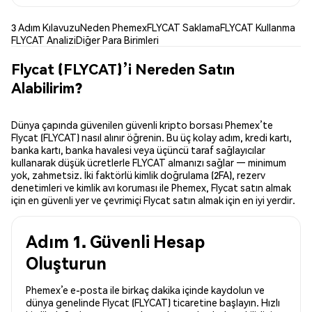
3 Adım Kılavuzu
Neden Phemex
FLYCAT Saklama
FLYCAT Kullanma
FLYCAT Analizi
Diğer Para Birimleri
Flycat (FLYCAT)’i Nereden Satın
Alabilirim?
Dünya çapında güvenilen güvenli kripto borsası Phemex’te
Flycat (FLYCAT) nasıl alınır öğrenin. Bu üç kolay adım, kredi kartı,
banka kartı, banka havalesi veya üçüncü taraf sağlayıcılar
kullanarak düşük ücretlerle FLYCAT almanızı sağlar — minimum
yok, zahmetsiz. İki faktörlü kimlik doğrulama (2FA), rezerv
denetimleri ve kimlik avı koruması ile Phemex, Flycat satın almak
için en güvenli yer ve çevrimiçi Flycat satın almak için en iyi yerdir.
Adım 1. Güvenli Hesap
Oluşturun
Phemex’e e-posta ile birkaç dakika içinde kaydolun ve
dünya genelinde Flycat (FLYCAT) ticaretine başlayın. Hızlı