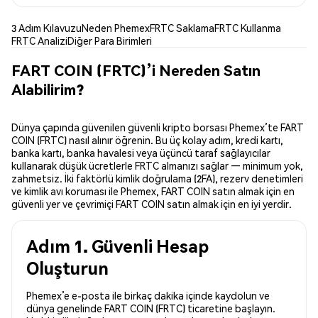
3 Adım Kılavuzu
Neden Phemex
FRTC Saklama
FRTC Kullanma
FRTC Analizi
Diğer Para Birimleri
FART COIN (FRTC)’i Nereden Satın
Alabilirim?
Dünya çapında güvenilen güvenli kripto borsası Phemex’te FART
COIN (FRTC) nasıl alınır öğrenin. Bu üç kolay adım, kredi kartı,
banka kartı, banka havalesi veya üçüncü taraf sağlayıcılar
kullanarak düşük ücretlerle FRTC almanızı sağlar — minimum yok,
zahmetsiz. İki faktörlü kimlik doğrulama (2FA), rezerv denetimleri
ve kimlik avı koruması ile Phemex, FART COIN satın almak için en
güvenli yer ve çevrimiçi FART COIN satın almak için en iyi yerdir.
Adım 1. Güvenli Hesap
Oluşturun
Phemex’e e-posta ile birkaç dakika içinde kaydolun ve
dünya genelinde FART COIN (FRTC) ticaretine başlayın.