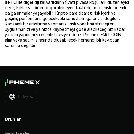
(FRTC) ile diğer dijital varlıkların fiyatı piyasa koşulları, düzenleyici
değişiklikler ve diğer öngörülemeyen faktörler nedeniyle önemli
dalgalanmalar yaşayabilir. Kripto para ticareti risk içerir ve
geçmiş performans gelecekteki sonuçların garantisi değildir.
Kapsamlı bir araştırma yapmanızı, risk yönetimi stratejileri
uygulamanızı ve yalnızca kaybetmeyi göze alabileceğiniz kadar
yatırım yapmanızı önemle tavsiye ederiz. Phemex, FART COIN
alım veya satımı sırasında oluşabilecek herhangi bir kayıptan
sorumlu değildir.
Türkçe

Ürünler
Vadeli İşlemler