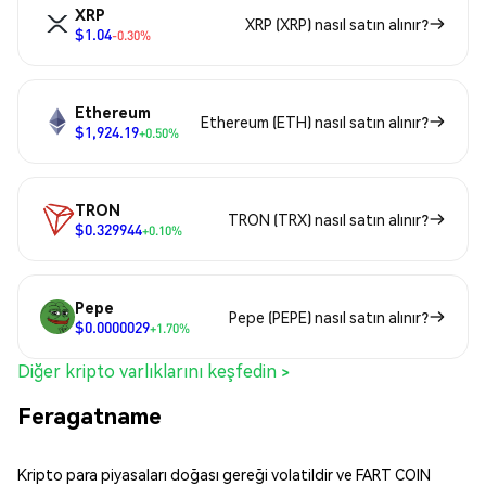
XRP
XRP (XRP) nasıl satın alınır?
$1.04
-0.30%
Ethereum
Ethereum (ETH) nasıl satın alınır?
$1,924.19
+0.50%
TRON
TRON (TRX) nasıl satın alınır?
$0.329944
+0.10%
Pepe
Pepe (PEPE) nasıl satın alınır?
$0.0000029
+1.70%
Diğer kripto varlıklarını keşfedin >
Feragatname
Kripto para piyasaları doğası gereği volatildir ve FART COIN