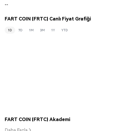
--
FART COIN (FRTC) Canlı Fiyat Grafiği
1D
7D
1M
3M
1Y
YTD
FART COIN (FRTC) Akademi
Daha Fazla