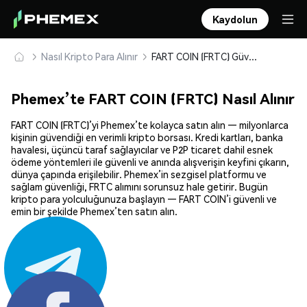
Kaydolun
Nasıl Kripto Para Alınır
FART COIN (FRTC) Güvenle Satın Alın ve Saklayın
Phemex’te FART COIN (FRTC) Nasıl Alınır
FART COIN (FRTC)’yi Phemex’te kolayca satın alın — milyonlarca
kişinin güvendiği en verimli kripto borsası. Kredi kartları, banka
havalesi, üçüncü taraf sağlayıcılar ve P2P ticaret dahil esnek
ödeme yöntemleri ile güvenli ve anında alışverişin keyfini çıkarın,
dünya çapında erişilebilir. Phemex’in sezgisel platformu ve
sağlam güvenliği, FRTC alımını sorunsuz hale getirir. Bugün
kripto para yolculuğunuza başlayın — FART COIN’i güvenli ve
emin bir şekilde Phemex’ten satın alın.
Paylaş: