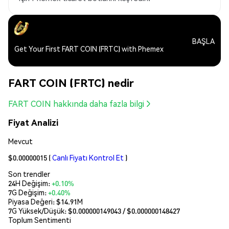
BAŞLA
Get Your First FART COIN (FRTC) with Phemex
FART COIN (FRTC) nedir
FART COIN hakkında daha fazla bilgi
Fiyat Analizi
Mevcut
$0.00000015
(
Canlı Fiyatı Kontrol Et
)
Son trendler
24H Değişim:
+0.10%
7G Değişim:
+0.40%
Piyasa Değeri:
$14.91M
7G Yüksek/Düşük: $
0.000000149043
/ $
0.000000148427
Toplum Sentimenti