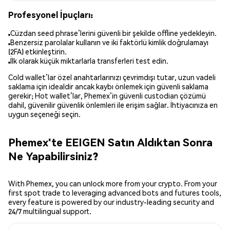
Profesyonel İpuçları:
Cüzdan seed phrase’lerini güvenli bir şekilde offline yedekleyin.
Benzersiz parolalar kullanın ve iki faktörlü kimlik doğrulamayı
(2FA) etkinleştirin.
İlk olarak küçük miktarlarla transferleri test edin.
Cold wallet’lar özel anahtarlarınızı çevrimdışı tutar, uzun vadeli
saklama için idealdir ancak kaybı önlemek için güvenli saklama
gerekir; Hot wallet’lar, Phemex’in güvenli custodian çözümü
dahil, güvenilir güvenlik önlemleri ile erişim sağlar. İhtiyacınıza en
uygun seçeneği seçin.
Phemex'te EEIGEN Satın Aldıktan Sonra
Ne Yapabilirsiniz?
With Phemex, you can unlock more from your crypto. From your
first spot trade to leveraging advanced bots and futures tools,
every feature is powered by our industry-leading security and
24/7 multilingual support.