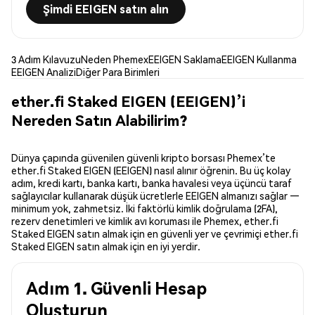
Şimdi EEIGEN satın alın
3 Adım Kılavuzu
Neden Phemex
EEIGEN Saklama
EEIGEN Kullanma
EEIGEN Analizi
Diğer Para Birimleri
ether.fi Staked EIGEN (EEIGEN)’i
Nereden Satın Alabilirim?
Dünya çapında güvenilen güvenli kripto borsası Phemex’te
ether.fi Staked EIGEN (EEIGEN) nasıl alınır öğrenin. Bu üç kolay
adım, kredi kartı, banka kartı, banka havalesi veya üçüncü taraf
sağlayıcılar kullanarak düşük ücretlerle EEIGEN almanızı sağlar —
minimum yok, zahmetsiz. İki faktörlü kimlik doğrulama (2FA),
rezerv denetimleri ve kimlik avı koruması ile Phemex, ether.fi
Staked EIGEN satın almak için en güvenli yer ve çevrimiçi ether.fi
Staked EIGEN satın almak için en iyi yerdir.
Adım 1. Güvenli Hesap
Oluşturun