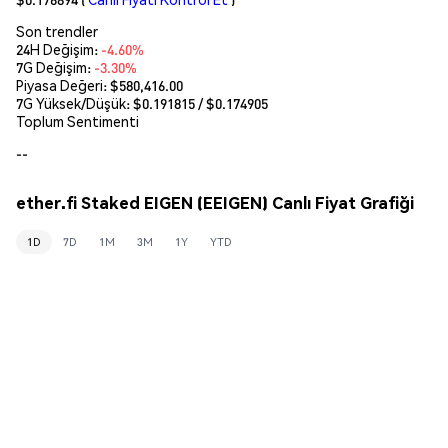
Son trendler
24H Değişim:
-4.60%
7G Değişim:
-3.30%
Piyasa Değeri:
$580,416.00
7G Yüksek/Düşük: $
0.191815
/ $
0.174905
Toplum Sentimenti
--
ether.fi Staked EIGEN (EEIGEN) Canlı Fiyat Grafiği
1D
7D
1M
3M
1Y
YTD