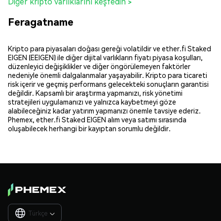
Diğer kripto varlıklarını keşfedin >
Feragatname
Kripto para piyasaları doğası gereği volatildir ve ether.fi Staked
EIGEN (EEIGEN) ile diğer dijital varlıkların fiyatı piyasa koşulları,
düzenleyici değişiklikler ve diğer öngörülemeyen faktörler
nedeniyle önemli dalgalanmalar yaşayabilir. Kripto para ticareti
risk içerir ve geçmiş performans gelecekteki sonuçların garantisi
değildir. Kapsamlı bir araştırma yapmanızı, risk yönetimi
stratejileri uygulamanızı ve yalnızca kaybetmeyi göze
alabileceğiniz kadar yatırım yapmanızı önemle tavsiye ederiz.
Phemex, ether.fi Staked EIGEN alım veya satımı sırasında
oluşabilecek herhangi bir kayıptan sorumlu değildir.
Türkçe
