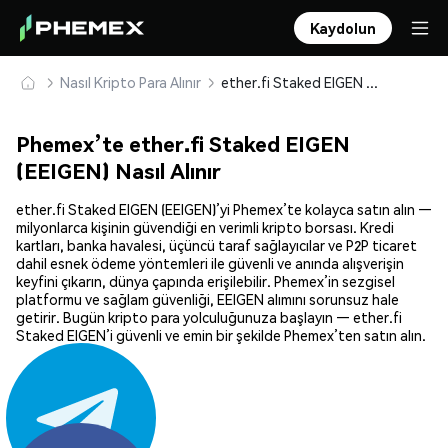
Kaydolun
Nasıl Kripto Para Alınır
ether.fi Staked EIGEN (EEIGEN) Güvenle Satın Alın ve Saklayın
Phemex’te ether.fi Staked EIGEN
(EEIGEN) Nasıl Alınır
ether.fi Staked EIGEN (EEIGEN)’yi Phemex’te kolayca satın alın —
milyonlarca kişinin güvendiği en verimli kripto borsası. Kredi
kartları, banka havalesi, üçüncü taraf sağlayıcılar ve P2P ticaret
dahil esnek ödeme yöntemleri ile güvenli ve anında alışverişin
keyfini çıkarın, dünya çapında erişilebilir. Phemex’in sezgisel
platformu ve sağlam güvenliği, EEIGEN alımını sorunsuz hale
getirir. Bugün kripto para yolculuğunuza başlayın — ether.fi
Staked EIGEN’i güvenli ve emin bir şekilde Phemex’ten satın alın.