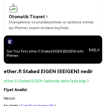
Otomatik Ticaret
Stratejilerinizi otomatikleştirmek ve optimize etmek
için Phemex ticaret botlarını keşfedin.
BAŞLA
Get Your First ether.fi Staked EIGEN (EEIGEN) with
Phemex
ether.fi Staked EIGEN (EEIGEN) nedir
ether.fi Staked EIGEN hakkında daha fazla bilgi
Fiyat Analizi
Mevcut
$0.176894
(
Canlı Fiyatı Kontrol Et
)