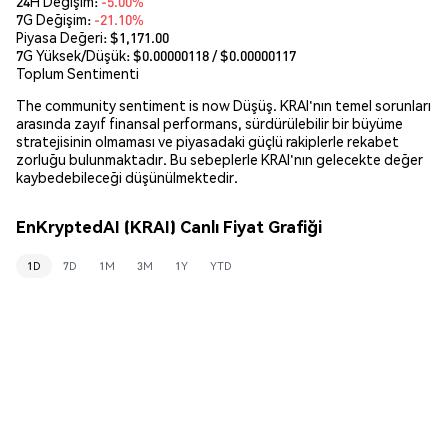
24H Değişim:
-5.00%
7G Değişim:
-21.10%
Piyasa Değeri:
$1,171.00
7G Yüksek/Düşük: $
0.00000118
/ $
0.00000117
Toplum Sentimenti
The community sentiment is now Düşüş. KRAI'nın temel sorunları
arasında zayıf finansal performans, sürdürülebilir bir büyüme
stratejisinin olmaması ve piyasadaki güçlü rakiplerle rekabet
zorluğu bulunmaktadır. Bu sebeplerle KRAI'nın gelecekte değer
kaybedebileceği düşünülmektedir.
EnKryptedAI (KRAI) Canlı Fiyat Grafiği
1D
7D
1M
3M
1Y
YTD