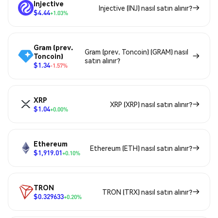
Injective
Injective (INJ) nasıl satın alınır?
$4.44
+1.03%
Gram (prev.
Gram (prev. Toncoin) (GRAM) nasıl
Toncoin)
satın alınır?
$1.34
-1.57%
XRP
XRP (XRP) nasıl satın alınır?
$1.04
+0.00%
Ethereum
Ethereum (ETH) nasıl satın alınır?
$1,919.01
+0.10%
TRON
TRON (TRX) nasıl satın alınır?
$0.329633
+0.20%