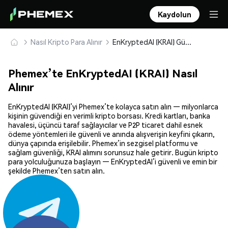
Kaydolun
Nasıl Kripto Para Alınır
EnKryptedAI (KRAI) Güvenle Satın Alın ve Saklayın
Phemex’te EnKryptedAI (KRAI) Nasıl
Alınır
EnKryptedAI (KRAI)’yi Phemex’te kolayca satın alın — milyonlarca
kişinin güvendiği en verimli kripto borsası. Kredi kartları, banka
havalesi, üçüncü taraf sağlayıcılar ve P2P ticaret dahil esnek
ödeme yöntemleri ile güvenli ve anında alışverişin keyfini çıkarın,
dünya çapında erişilebilir. Phemex’in sezgisel platformu ve
sağlam güvenliği, KRAI alımını sorunsuz hale getirir. Bugün kripto
para yolculuğunuza başlayın — EnKryptedAI’i güvenli ve emin bir
şekilde Phemex’ten satın alın.