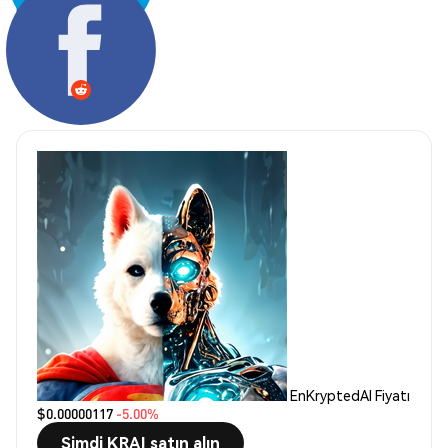
Paylaş:
EnKryptedAI Fiyatı
$0.00000117
-5.00%
Şimdi KRAI satın alın