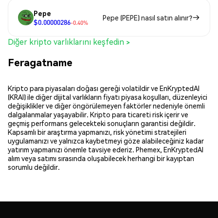
Pepe
Pepe (PEPE) nasıl satın alınır?
$0.00000286
-0.40%
Diğer kripto varlıklarını keşfedin >
Feragatname
Kripto para piyasaları doğası gereği volatildir ve EnKryptedAI
(KRAI) ile diğer dijital varlıkların fiyatı piyasa koşulları, düzenleyici
değişiklikler ve diğer öngörülemeyen faktörler nedeniyle önemli
dalgalanmalar yaşayabilir. Kripto para ticareti risk içerir ve
geçmiş performans gelecekteki sonuçların garantisi değildir.
Kapsamlı bir araştırma yapmanızı, risk yönetimi stratejileri
uygulamanızı ve yalnızca kaybetmeyi göze alabileceğiniz kadar
yatırım yapmanızı önemle tavsiye ederiz. Phemex, EnKryptedAI
alım veya satımı sırasında oluşabilecek herhangi bir kayıptan
sorumlu değildir.