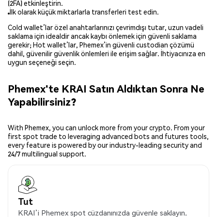
(2FA) etkinleştirin.
İlk olarak küçük miktarlarla transferleri test edin.
Cold wallet’lar özel anahtarlarınızı çevrimdışı tutar, uzun vadeli
saklama için idealdir ancak kaybı önlemek için güvenli saklama
gerekir; Hot wallet’lar, Phemex’in güvenli custodian çözümü
dahil, güvenilir güvenlik önlemleri ile erişim sağlar. İhtiyacınıza en
uygun seçeneği seçin.
Phemex'te KRAI Satın Aldıktan Sonra Ne
Yapabilirsiniz?
With Phemex, you can unlock more from your crypto. From your
first spot trade to leveraging advanced bots and futures tools,
every feature is powered by our industry-leading security and
24/7 multilingual support.
Tut
KRAI’i Phemex spot cüzdanınızda güvenle saklayın.