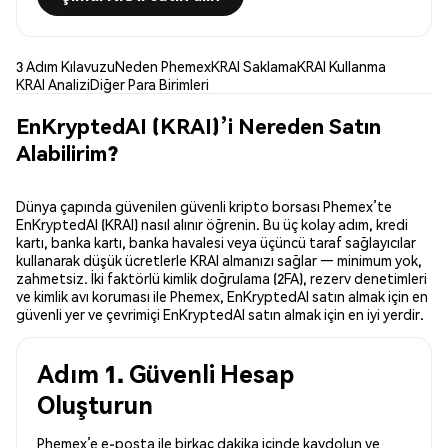
3 Adım Kılavuzu
Neden Phemex
KRAI Saklama
KRAI Kullanma
KRAI Analizi
Diğer Para Birimleri
EnKryptedAI (KRAI)’i Nereden Satın
Alabilirim?
Dünya çapında güvenilen güvenli kripto borsası Phemex’te
EnKryptedAI (KRAI) nasıl alınır öğrenin. Bu üç kolay adım, kredi
kartı, banka kartı, banka havalesi veya üçüncü taraf sağlayıcılar
kullanarak düşük ücretlerle KRAI almanızı sağlar — minimum yok,
zahmetsiz. İki faktörlü kimlik doğrulama (2FA), rezerv denetimleri
ve kimlik avı koruması ile Phemex, EnKryptedAI satın almak için en
güvenli yer ve çevrimiçi EnKryptedAI satın almak için en iyi yerdir.
Adım 1. Güvenli Hesap
Oluşturun
Phemex’e e-posta ile birkaç dakika içinde kaydolun ve