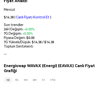
Fiyat Analizi
Mevcut
$14.38
(
Canlı Fiyatı Kontrol Et
)
Son trendler
24H Değişim:
+0.00%
7G Değişim:
+0.00%
Piyasa Değeri:
$0.00
7G Yüksek/Düşük: $
14.38
/ $
14.38
Toplum Sentimenti
--
Energiswap WAVAX (Energi) (EAVAX) Canlı Fiyat
Grafiği
1D
7D
1M
3M
1Y
YTD