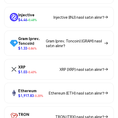
Injective
Injective (INJ) nasıl satın alınır?
$4.46
+0.48%
Gram (prev.
Gram (prev. Toncoin) (GRAM) nasıl
Toncoin)
satın alınır?
$1.33
-0.86%
XRP
XRP (XRP) nasıl satın alınır?
$1.03
-0.40%
Ethereum
Ethereum (ETH) nasıl satın alınır?
$1,917.83
-0.20%
TRON
TRON (TRX) nasıl satın alınır?