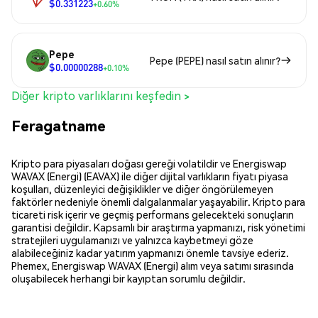
$0.331223
+0.60%
Pepe
Pepe (PEPE) nasıl satın alınır?
$0.00000288
+0.10%
Diğer kripto varlıklarını keşfedin >
Feragatname
Kripto para piyasaları doğası gereği volatildir ve Energiswap
WAVAX (Energi) (EAVAX) ile diğer dijital varlıkların fiyatı piyasa
koşulları, düzenleyici değişiklikler ve diğer öngörülemeyen
faktörler nedeniyle önemli dalgalanmalar yaşayabilir. Kripto para
ticareti risk içerir ve geçmiş performans gelecekteki sonuçların
garantisi değildir. Kapsamlı bir araştırma yapmanızı, risk yönetimi
stratejileri uygulamanızı ve yalnızca kaybetmeyi göze
alabileceğiniz kadar yatırım yapmanızı önemle tavsiye ederiz.
Phemex, Energiswap WAVAX (Energi) alım veya satımı sırasında
oluşabilecek herhangi bir kayıptan sorumlu değildir.