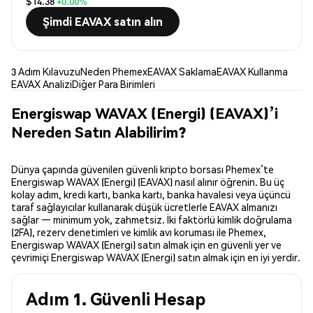
$14.38
+0.00%
Şimdi EAVAX satın alın
3 Adım Kılavuzu
Neden Phemex
EAVAX Saklama
EAVAX Kullanma
EAVAX Analizi
Diğer Para Birimleri
Energiswap WAVAX (Energi) (EAVAX)’i
Nereden Satın Alabilirim?
Dünya çapında güvenilen güvenli kripto borsası Phemex’te
Energiswap WAVAX (Energi) (EAVAX) nasıl alınır öğrenin. Bu üç
kolay adım, kredi kartı, banka kartı, banka havalesi veya üçüncü
taraf sağlayıcılar kullanarak düşük ücretlerle EAVAX almanızı
sağlar — minimum yok, zahmetsiz. İki faktörlü kimlik doğrulama
(2FA), rezerv denetimleri ve kimlik avı koruması ile Phemex,
Energiswap WAVAX (Energi) satın almak için en güvenli yer ve
çevrimiçi Energiswap WAVAX (Energi) satın almak için en iyi yerdir.
Adım 1. Güvenli Hesap