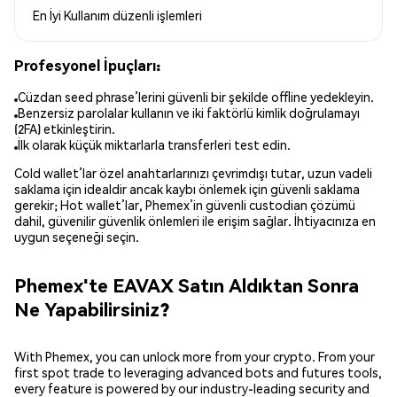
En İyi Kullanım
düzenli işlemleri
Profesyonel İpuçları:
Cüzdan seed phrase’lerini güvenli bir şekilde offline yedekleyin.
Benzersiz parolalar kullanın ve iki faktörlü kimlik doğrulamayı
(2FA) etkinleştirin.
İlk olarak küçük miktarlarla transferleri test edin.
Cold wallet’lar özel anahtarlarınızı çevrimdışı tutar, uzun vadeli
saklama için idealdir ancak kaybı önlemek için güvenli saklama
gerekir; Hot wallet’lar, Phemex’in güvenli custodian çözümü
dahil, güvenilir güvenlik önlemleri ile erişim sağlar. İhtiyacınıza en
uygun seçeneği seçin.
Phemex'te EAVAX Satın Aldıktan Sonra
Ne Yapabilirsiniz?
With Phemex, you can unlock more from your crypto. From your
first spot trade to leveraging advanced bots and futures tools,
every feature is powered by our industry-leading security and