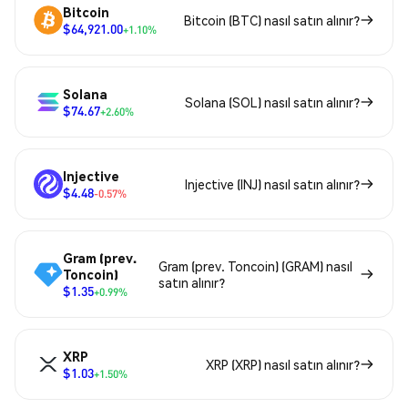
Bitcoin
Bitcoin (BTC) nasıl satın alınır?
$64,921.00
+1.10%
Solana
Solana (SOL) nasıl satın alınır?
$74.67
+2.60%
Injective
Injective (INJ) nasıl satın alınır?
$4.48
-0.57%
Gram (prev.
Gram (prev. Toncoin) (GRAM) nasıl
Toncoin)
satın alınır?
$1.35
+0.99%
XRP
XRP (XRP) nasıl satın alınır?
$1.03
+1.50%