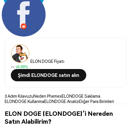
Paylaş:
ELON DOGE Fiyatı
--
+0.00%
Şimdi ELONDOGE satın alın
3 Adım Kılavuzu
Neden Phemex
ELONDOGE Saklama
ELONDOGE Kullanma
ELONDOGE Analizi
Diğer Para Birimleri
ELON DOGE (ELONDOGE)’i Nereden
Satın Alabilirim?