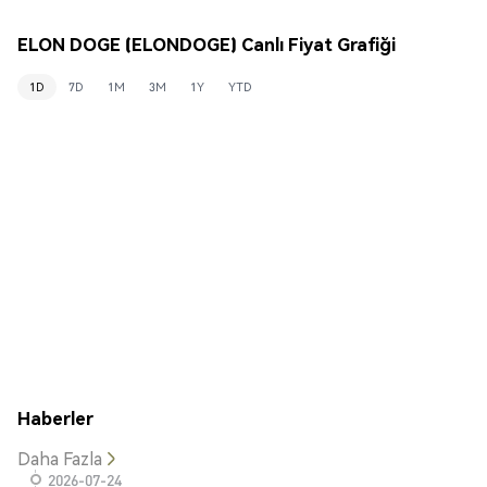
ELON DOGE (ELONDOGE) Canlı Fiyat Grafiği
1D
7D
1M
3M
1Y
YTD
Haberler
Daha Fazla
2026-07-24