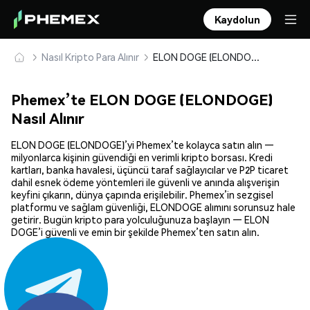
Kaydolun
Nasıl Kripto Para Alınır
ELON DOGE (ELONDOGE) Güvenle Satın Alın ve Saklayın
Phemex’te ELON DOGE (ELONDOGE)
Nasıl Alınır
ELON DOGE (ELONDOGE)’yi Phemex’te kolayca satın alın —
milyonlarca kişinin güvendiği en verimli kripto borsası. Kredi
kartları, banka havalesi, üçüncü taraf sağlayıcılar ve P2P ticaret
dahil esnek ödeme yöntemleri ile güvenli ve anında alışverişin
keyfini çıkarın, dünya çapında erişilebilir. Phemex’in sezgisel
platformu ve sağlam güvenliği, ELONDOGE alımını sorunsuz hale
getirir. Bugün kripto para yolculuğunuza başlayın — ELON
DOGE’i güvenli ve emin bir şekilde Phemex’ten satın alın.