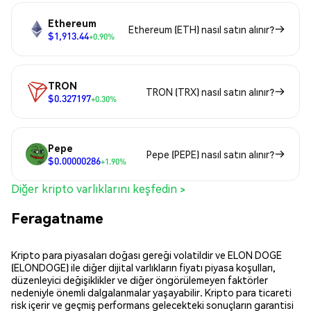
Ethereum
Ethereum (ETH) nasıl satın alınır?
$1,913.44
+0.90%
TRON
TRON (TRX) nasıl satın alınır?
$0.327197
+0.30%
Pepe
Pepe (PEPE) nasıl satın alınır?
$0.00000286
+1.90%
Diğer kripto varlıklarını keşfedin >
Feragatname
Kripto para piyasaları doğası gereği volatildir ve ELON DOGE
(ELONDOGE) ile diğer dijital varlıkların fiyatı piyasa koşulları,
düzenleyici değişiklikler ve diğer öngörülemeyen faktörler
nedeniyle önemli dalgalanmalar yaşayabilir. Kripto para ticareti
risk içerir ve geçmiş performans gelecekteki sonuçların garantisi