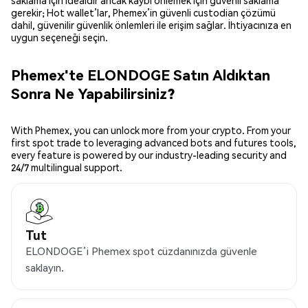
saklama için idealdir ancak kaybı önlemek için güvenli saklama
gerekir; Hot wallet’lar, Phemex’in güvenli custodian çözümü
dahil, güvenilir güvenlik önlemleri ile erişim sağlar. İhtiyacınıza en
uygun seçeneği seçin.
Phemex'te ELONDOGE Satın Aldıktan
Sonra Ne Yapabilirsiniz?
With Phemex, you can unlock more from your crypto. From your
first spot trade to leveraging advanced bots and futures tools,
every feature is powered by our industry-leading security and
24/7 multilingual support.
Tut
ELONDOGE’i Phemex spot cüzdanınızda güvenle
saklayın.