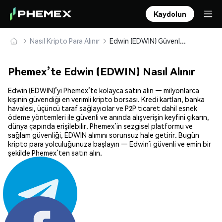
Kaydolun
Nasıl Kripto Para Alınır
Edwin (EDWIN) Güvenle Satın Alın ve Saklayın
Phemex’te Edwin (EDWIN) Nasıl Alınır
Edwin (EDWIN)’yi Phemex’te kolayca satın alın — milyonlarca
kişinin güvendiği en verimli kripto borsası. Kredi kartları, banka
havalesi, üçüncü taraf sağlayıcılar ve P2P ticaret dahil esnek
ödeme yöntemleri ile güvenli ve anında alışverişin keyfini çıkarın,
dünya çapında erişilebilir. Phemex’in sezgisel platformu ve
sağlam güvenliği, EDWIN alımını sorunsuz hale getirir. Bugün
kripto para yolculuğunuza başlayın — Edwin’i güvenli ve emin bir
şekilde Phemex’ten satın alın.
Paylaş: