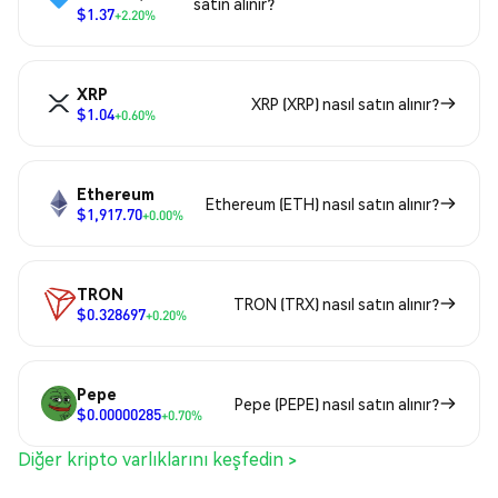
satın alınır?
$1.37
+2.20%
XRP
XRP (XRP) nasıl satın alınır?
$1.04
+0.60%
Ethereum
Ethereum (ETH) nasıl satın alınır?
$1,917.70
+0.00%
TRON
TRON (TRX) nasıl satın alınır?
$0.328697
+0.20%
Pepe
Pepe (PEPE) nasıl satın alınır?
$0.00000285
+0.70%
Diğer kripto varlıklarını keşfedin >