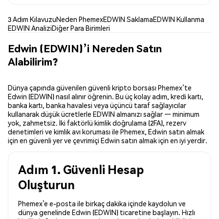
3 Adım Kılavuzu
Neden Phemex
EDWIN Saklama
EDWIN Kullanma
EDWIN Analizi
Diğer Para Birimleri
Edwin (EDWIN)’i Nereden Satın
Alabilirim?
Dünya çapında güvenilen güvenli kripto borsası Phemex’te
Edwin (EDWIN) nasıl alınır öğrenin. Bu üç kolay adım, kredi kartı,
banka kartı, banka havalesi veya üçüncü taraf sağlayıcılar
kullanarak düşük ücretlerle EDWIN almanızı sağlar — minimum
yok, zahmetsiz. İki faktörlü kimlik doğrulama (2FA), rezerv
denetimleri ve kimlik avı koruması ile Phemex, Edwin satın almak
için en güvenli yer ve çevrimiçi Edwin satın almak için en iyi yerdir.
Adım 1. Güvenli Hesap
Oluşturun
Phemex’e e-posta ile birkaç dakika içinde kaydolun ve
dünya genelinde Edwin (EDWIN) ticaretine başlayın. Hızlı