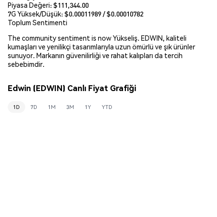
Piyasa Değeri:
$111,344.00
7G Yüksek/Düşük: $
0.00011989
/ $
0.00010782
Toplum Sentimenti
The community sentiment is now Yükseliş. EDWIN, kaliteli
kumaşları ve yenilikçi tasarımlarıyla uzun ömürlü ve şık ürünler
sunuyor. Markanın güvenilirliği ve rahat kalıpları da tercih
sebebimdir.
Edwin (EDWIN) Canlı Fiyat Grafiği
1D
7D
1M
3M
1Y
YTD