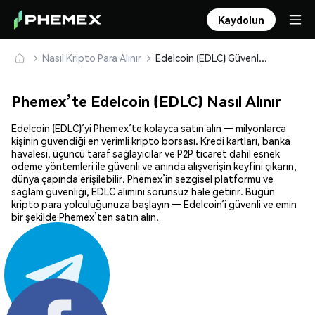
Kaydolun
Nasıl Kripto Para Alınır
Edelcoin (EDLC) Güvenle Satın Alın ve Saklayın
Phemex’te Edelcoin (EDLC) Nasıl Alınır
Edelcoin (EDLC)’yi Phemex’te kolayca satın alın — milyonlarca
kişinin güvendiği en verimli kripto borsası. Kredi kartları, banka
havalesi, üçüncü taraf sağlayıcılar ve P2P ticaret dahil esnek
ödeme yöntemleri ile güvenli ve anında alışverişin keyfini çıkarın,
dünya çapında erişilebilir. Phemex’in sezgisel platformu ve
sağlam güvenliği, EDLC alımını sorunsuz hale getirir. Bugün
kripto para yolculuğunuza başlayın — Edelcoin’i güvenli ve emin
bir şekilde Phemex’ten satın alın.
Paylaş: