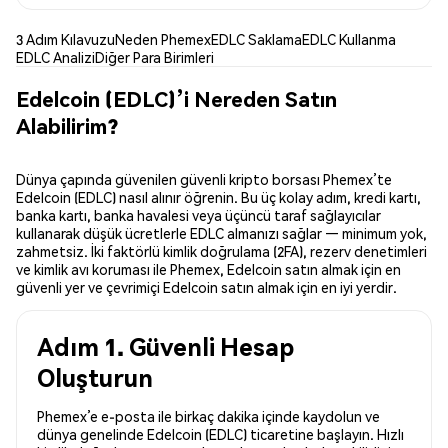
3 Adım Kılavuzu
Neden Phemex
EDLC Saklama
EDLC Kullanma
EDLC Analizi
Diğer Para Birimleri
Edelcoin (EDLC)’i Nereden Satın
Alabilirim?
Dünya çapında güvenilen güvenli kripto borsası Phemex’te
Edelcoin (EDLC) nasıl alınır öğrenin. Bu üç kolay adım, kredi kartı,
banka kartı, banka havalesi veya üçüncü taraf sağlayıcılar
kullanarak düşük ücretlerle EDLC almanızı sağlar — minimum yok,
zahmetsiz. İki faktörlü kimlik doğrulama (2FA), rezerv denetimleri
ve kimlik avı koruması ile Phemex, Edelcoin satın almak için en
güvenli yer ve çevrimiçi Edelcoin satın almak için en iyi yerdir.
Adım 1. Güvenli Hesap
Oluşturun
Phemex’e e-posta ile birkaç dakika içinde kaydolun ve
dünya genelinde Edelcoin (EDLC) ticaretine başlayın. Hızlı