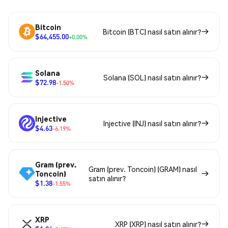
Bitcoin
Bitcoin (BTC) nasıl satın alınır?
$64,455.00
+0.00%
Solana
Solana (SOL) nasıl satın alınır?
$72.98
-1.50%
Injective
Injective (INJ) nasıl satın alınır?
$4.63
-6.19%
Gram (prev.
Gram (prev. Toncoin) (GRAM) nasıl
Toncoin)
satın alınır?
$1.38
-1.55%
XRP
XRP (XRP) nasıl satın alınır?