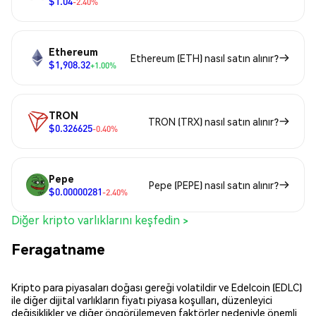
$1.04
-2.40%
Ethereum
Ethereum (ETH) nasıl satın alınır?
$1,908.32
+1.00%
TRON
TRON (TRX) nasıl satın alınır?
$0.326625
-0.40%
Pepe
Pepe (PEPE) nasıl satın alınır?
$0.00000281
-2.40%
Diğer kripto varlıklarını keşfedin >
Feragatname
Kripto para piyasaları doğası gereği volatildir ve Edelcoin (EDLC)
ile diğer dijital varlıkların fiyatı piyasa koşulları, düzenleyici
değişiklikler ve diğer öngörülemeyen faktörler nedeniyle önemli