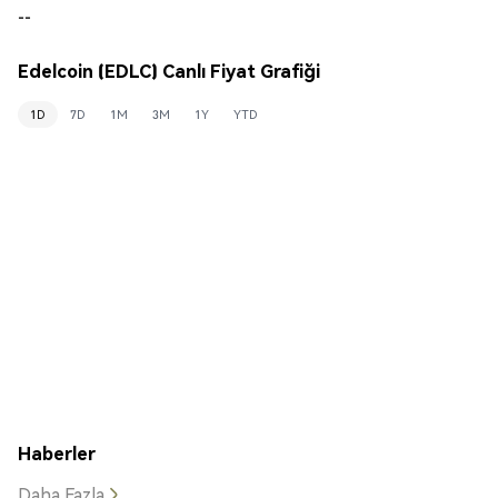
--
Edelcoin (EDLC) Canlı Fiyat Grafiği
1D
7D
1M
3M
1Y
YTD
Haberler
Daha Fazla