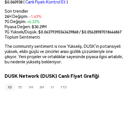
$0.060938
(
Canlı Fiyatı Kontrol Et
)
Son trendler
24H Değişim:
-1.63%
7G Değişim:
+6.22%
Piyasa Değeri:
$30.29M
7G Yüksek/Düşük: $
0.06379390343439868
/ $
0.05628987018646867
Toplum Sentimenti
The community sentiment is now Yükseliş. DUSK’in potansiyeli
yüksek, ekibi güçlü ve zincirler arası gizlilik çözümleriyle öne
çıkıyor. Yeni projeler ve ortaklıklar sayesinde piyasa ilgisi artabilir,
bu nedenle yükseliş bekleniyor.
DUSK Network (DUSK) Canlı Fiyat Grafiği
1D
7D
1M
3M
1Y
YTD