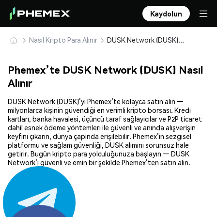
Kaydolun
Nasıl Kripto Para Alınır
DUSK Network (DUSK) Güvenle Satın Alın ve Saklayın
Phemex’te DUSK Network (DUSK) Nasıl
Alınır
DUSK Network (DUSK)’yi Phemex’te kolayca satın alın —
milyonlarca kişinin güvendiği en verimli kripto borsası. Kredi
kartları, banka havalesi, üçüncü taraf sağlayıcılar ve P2P ticaret
dahil esnek ödeme yöntemleri ile güvenli ve anında alışverişin
keyfini çıkarın, dünya çapında erişilebilir. Phemex’in sezgisel
platformu ve sağlam güvenliği, DUSK alımını sorunsuz hale
getirir. Bugün kripto para yolculuğunuza başlayın — DUSK
Network’i güvenli ve emin bir şekilde Phemex’ten satın alın.