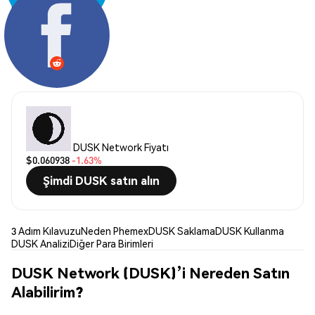
Paylaş:
DUSK Network Fiyatı
$0.060938
-1.63%
Şimdi DUSK satın alın
3 Adım Kılavuzu
Neden Phemex
DUSK Saklama
DUSK Kullanma
DUSK Analizi
Diğer Para Birimleri
DUSK Network (DUSK)’i Nereden Satın
Alabilirim?