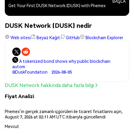
BAŞLA
Get Your First DUSK Network (DUSK) with Phemex
DUSK Network (DUSK) nedir
Web sitesi
Beyaz Kağıt
GitHub
Blockchain Explorer
A tokenized bond shows why public blockchain
autom
@DuskFoundation · 2026-08-05
DUSK Network hakkında daha fazla bilgi
Fiyat Analizi
Phemex’in gerçek zamanlı içgörüleri ile ticaret fırsatlarını açın,
August 7, 2026 at 02:11 AM UTC itibarıyla güncellendi
Mevcut